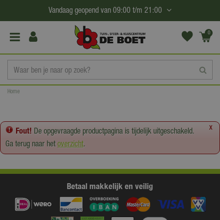
G
Vandaag geopend van
09:00
t/m
21:00
a
n
0
(€0,
a
00)
a
r
c
Home
o
n
t
x
Fout!
De opgevraagde productpagina is tijdelijk uitgeschakeld.
e
Ga terug naar het
overzicht
.
n
t
Betaal makkelijk en veilig