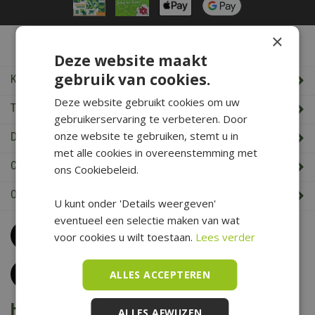
×
De Boet Service
Deze website maakt
gebruik van cookies.
Klantenservice
Deze website gebruikt cookies om uw
Tuincentrum De Boet
gebruikerservaring te verbeteren. Door
onze website te gebruiken, stemt u in
De Boet klantenkaart
met alle cookies in overeenstemming met
Cadeaukaart saldo check
ons Cookiebeleid.
Openingstijden & Contact
U kunt onder 'Details weergeven'
eventueel een selectie maken van wat
Bel
0226 352 197
voor cookies u wilt toestaan.
Lees verder
(maandag t/m zaterdag van 09.00 t/m 17.00 uur)
Klantenservice
ALLES ACCEPTEREN
Het is voorjaar bij De Boet
ALLES AFWIJZEN