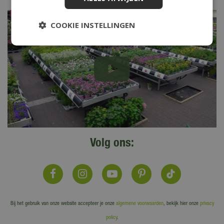
COOKIE INSTELLINGEN
Volg ons:
Bij het gebruik van onze website accepteer je onze
algemene voorwaarden
, bekijk hier onze
privacy
policy
.