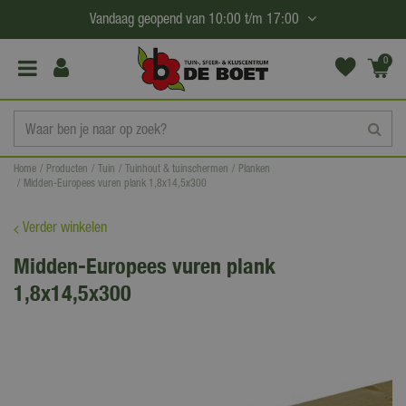
G
Vandaag geopend van
10:00
t/m
17:00
a
n
0
(€0,
a
00)
a
r
c
Home
Producten
Tuin
Tuinhout & tuinschermen
Planken
o
Midden-Europees vuren plank 1,8x14,5x300
n
t
Verder winkelen
e
Midden-Europees vuren plank
n
1,8x14,5x300
t