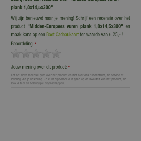
plank 1,8x14,5x300"
Wij zijn benieuwd naar je mening! Schrijf een recensie over het
product
"Midden-Europees vuren plank 1,8x14,5x300"
en
maak kans op een
Boet Cadeaukaart
ter waarde van € 25,- !
Beoordeling:
*
Jouw mening over dit product:
*
Let op: deze recensie gaat over het product en niet over ons tuincentrum, de service of
levering van je bestelling. Je kunt bijvoorbeeld in gaan op de kwaliteit van het product, de
look & feel en belangrijke eigenschappen.