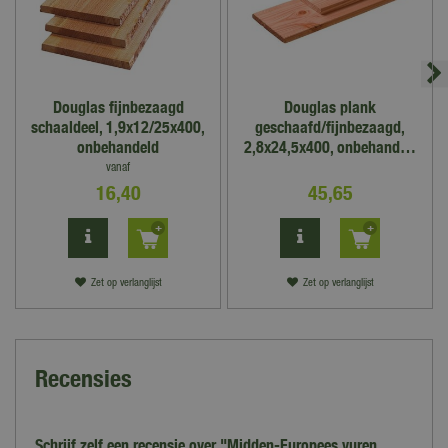
Douglas fijnbezaagd
Douglas plank
schaaldeel, 1,9x12/25x400,
geschaafd/fijnbezaagd,
onbehandeld
2,8x24,5x400, onbehand…
vanaf
16
,
40
45
,
65
Zet op verlanglijst
Zet op verlanglijst
Recensies
Schrijf zelf een recensie over "Midden-Europees vuren