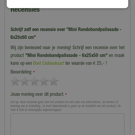
Recensies
Schrijf zelf een recensie over "Mini Rondobandpalissade -
6x25x50 cm"
Wij zijn benieuwd naar je mening! Schrijf een recensie over het
product
"Mini Rondobandpalissade - 6x25x50 cm"
en maak
kans op een
Boet Cadeaukaart
ter waarde van € 25,- !
Beoordeling:
*
Jouw mening over dit product:
*
Let op: deze recensie gaat over het product en niet over ons tuincentrum, de service of
levering van je bestelling. Je kunt bijvoorbeeld in gaan op de kwaliteit van het product, de
look & feel en belangrijke eigenschappen.