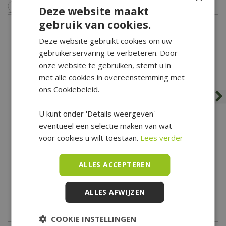
Deze website maakt
gebruik van cookies.
Deze website gebruikt cookies om uw
gebruikerservaring te verbeteren. Door
onze website te gebruiken, stemt u in
met alle cookies in overeenstemming met
ons Cookiebeleid.
U kunt onder 'Details weergeven'
Mini Quadrobandpalissade
Quadrobandpalissade
eventueel een selectie maken van wat
- 6x40x50 cm
8x25x100 cm
voor cookies u wilt toestaan.
Lees verder
7
,
45
14
,
95
ALLES ACCEPTEREN
ALLES AFWIJZEN
Zet op verlanglijst
Zet op verlanglijst
COOKIE INSTELLINGEN