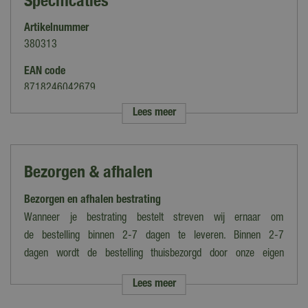
Specificaties
Artikelnummer
380313
EAN code
8718246042679
Lees meer
Merk
Excluton
Kleur
Bezorgen & afhalen
Antraciet
Bezorgen en afhalen bestrating
Gewicht
27 kg per stuk
Wanneer je bestrating bestelt streven wij ernaar om
de bestelling binnen 2-7 dagen te leveren. Binnen 2-7
Lengte (cm)
dagen wordt de bestelling thuisbezorgd door onze eigen
50 cm
bezorgdienst.
Lees meer
Hoogte (cm)
Let op: de verzendkosten variëren van tarief i.v.m. grootte en het
25 cm