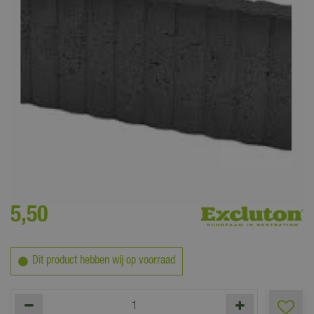
Minimale bestelhoeveelheid is 1 stuk. Getoonde prijs is per stuk.
5
,
50
Dit product hebben wij op voorraad