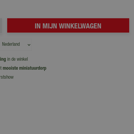
ling
in de winkel
et
mooiste miniatuurdorp
erstshow