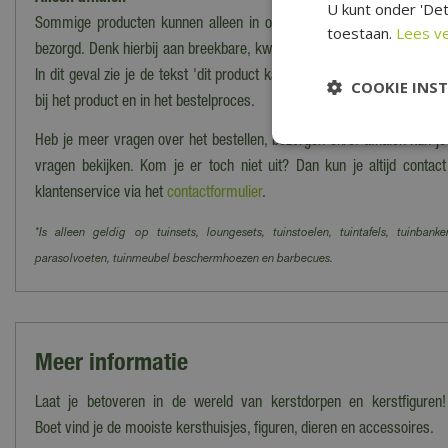
U kunt onder 'Det
Sommige producten kunnen alleen in onze winkel worden afgehaald
toestaan.
Lees v
bezorgd. Denk hierbij aan breekbare, kwetsbare, zware of moeilijk te
In dit geval zie je de tekst 'dit product kan alleen worden opgehaald, 
COOKIE INS
bij het product en in het bestelproces.
Heb je meer vragen over het bestellen, bezorgen en/of afhalen kun j
vragen bekijken. Kom je er toch niet uit? Dan kun je altijd cont
klantenservice via het
contactformulier
.
*Is alleen geldig op tuinsets, loungesets, tuinstoelen, tuintafels, tuinbanke
parasolvoeten, tuinmeubel beschermhoezen en barbecues.
Meer informatie
Laat je betoveren in de wereld van kerstdorpen en kerstfiguren!
Boet vind je de mooiste kersthuisjes, figuren, dieren en accessoires.