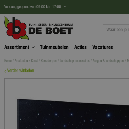
Ga
Vandaag geopend van
09:00
t/m
17:00
naar
content
Assortiment
Tuinmeubelen
Acties
Vacatures
Home
Producten
Kerst
Kerstdorpen
Landschap accessoires
Bergen & landschappen
M
Verder winkelen