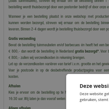
(zoals tuinmeubels), streven wij ernaar om de bestelling binnen 1
bestelling wordt thuisbezorgd door een postorder bedrijf of door onze 
Wanneer je een bestelling plaatst in onze webshop met producten
kunnen worden bezorgd, streven wij ernaar om de bestelling binn
leveren. Binnen 2-4 dagen wordt je bestelling thuisbezorgd door een po
Gratis verzending
Bevat de bestelling tuinmeubelen en/of barbecues én heeft het een b
€ 800,- dan wordt de bestelling in Nederland
gratis bezorgd*
. Voor 
€ 800,- zullen wij verzendkosten in rekening brengen.
Let op: de verzendkosten variëren van tarief i.v.m. grootte en het gewi
Voer je postcode in op de desbetreffende productpagina voor ee
kosten.
Deze websi
Afhalen
Kies je ervoor om de bestelling op te halen in ons magazijn/onze wi
Deze website geb
gebruiken, stemt 
16:30 uur. Wij laten je dan vooraf weten wanneer en waar de bestelling
Alleen afhalen