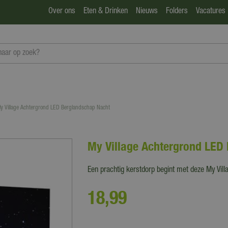
Over ons
Eten & Drinken
Nieuws
Folders
Vacatures
y Village Achtergrond LED Berglandschap Nacht
My Village Achtergrond LED
Een prachtig kerstdorp begint met deze My Vill
18
,
99