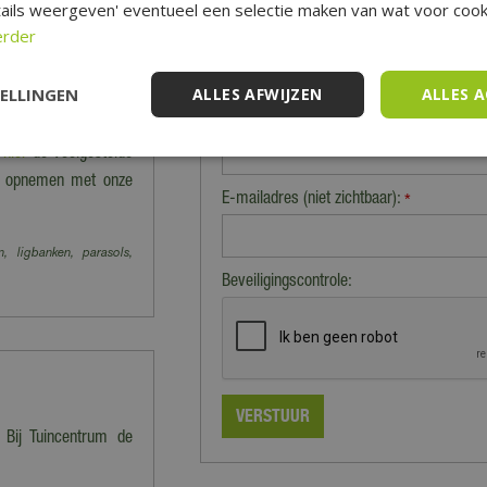
ails weergeven' eventueel een selectie maken van wat voor cooki
 en worden dus niet
erder
 vervoeren producten.
niet verzonden' staan
TELLINGEN
ALLES AFWIJZEN
ALLES 
Naam (zichtbaar op website):
*
e
hier
de veelgestelde
act opnemen met onze
E-mailadres (niet zichtbaar):
*
n, ligbanken, parasols,
Beveiligingscontrole:
 Bij Tuincentrum de