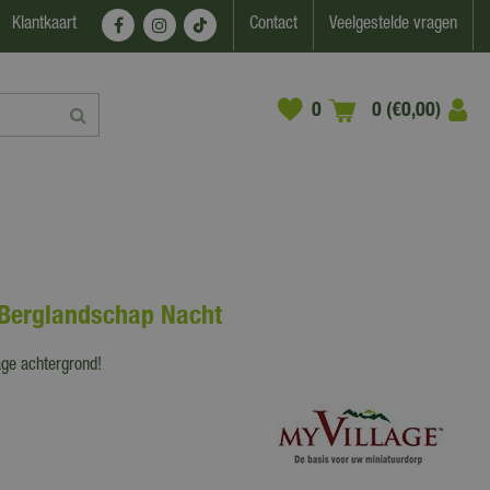
Klantkaart
Contact
Veelgestelde vragen
0 (€0,00)
 Berglandschap Nacht
age achtergrond!