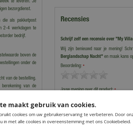
 week te leveren. Je
eigen bezorgdienst.
Recensies
 die als pakketpost
en 2-4 werkdagen te
storder bedrijf.
Schrijf zelf een recensie over "My Vi
Wij zijn benieuwd naar je mening! Schr
estelwaarde boven de
Berglandschap Nacht"
en maak kans o
bestellingen onder de
Beoordeling:
*
cht van de bestelling.
n berekening van de
Jouw mening over dit product:
*
Let op: deze recensie gaat over het product en niet over ons
van het product, de look & feel en belangrijke eigenschapp
te maakt gebruik van cookies.
nkel dan kan dat tot
ruikt cookies om uw gebruikerservaring te verbeteren. Door on
u in met alle cookies in overeenstemming met ons Cookiebeleid.
 precies klaarstaat.