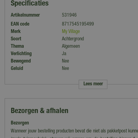
Specificaties
Artikelnummer
531946
EAN code
8717545195499
Merk
My Village
Soort
Achtergrond
Thema
Algemeen
Verlichting
Ja
Bewegend
Nee
Geluid
Nee
Lengte
76 cm
Breedte
56 cm
Lees meer
Voeding
Batterijen
Introductiejaar
2022
Benodigde batterijen
2x AA
Bezorgen & afhalen
Bezorgen
Wanneer jouw bestelling producten bevat die niet als pakketpost kun