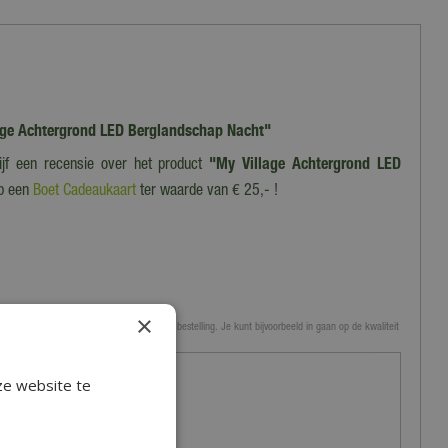
llage Achtergrond LED Berglandschap Nacht"
ijf een recensie over het product
"My Village Achtergrond LED
p een
Boet Cadeaukaart
ter waarde van € 25,- !
×
 tuincentrum, de service of levering van je bestelling. Je kunt bijvoorbeeld in gaan op de kwaliteit
en.
ze website te