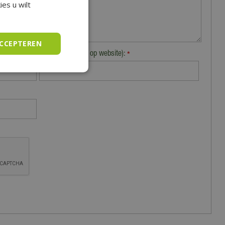
es u wilt
ACCEPTEREN
Plaats (zichtbaar op website):
*