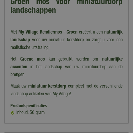
Groen mos voor miniatuurdorp
landschappen
Met
My Village Rendiermos - Groen
creëert u een
natuurlijk
landschap
voor uw miniatuur kerstdorp en zorgt u voor een
realistische uitstraling!
Het
G
roene mos
kan gebruikt worden om
natuurlijke
accenten
in het landschap van uw miniatuurdorp aan de
brengen.
Maak uw
miniatuur kerstdorp
compleet met de verschillende
landschap artikelen van My Village!
Productspecificaties
Inhoud: 50 gram