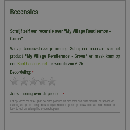
Recensies
Schrijf zelf een recensie over "My Village Rendiermos -
Groen"
Wij zijn benieuwd naar je mening! Schrijf een recensie over het
product
"My Village Rendiermos - Groen"
en maak kans op
een
Boet Cadeaukaart
ter waarde van € 25,- !
Beoordeling:
*
Jouw mening over dit product:
*
Let op: deze recensie gaat over het product en niet over ons tuincentrum, de service of
levering van je bestelling. Je kunt bijvoorbeeld in gaan op de kwaliteit van het product, de
look & feel en belangrijke eigenschappen.