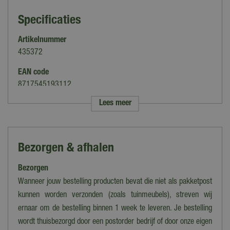
Specificaties
Artikelnummer
435372
EAN code
8717545193112
Lees meer
Merk
My Village
Categorie
Bezorgen & afhalen
Mos
Bezorgen
Soort
Bekleding
Wanneer jouw bestelling producten bevat die niet als pakketpost
kunnen worden verzonden (zoals tuinmeubels), streven wij
Thema
ernaar om de bestelling binnen 1 week te leveren. Je bestelling
Algemeen
wordt thuisbezorgd door een postorder bedrijf of door onze eigen