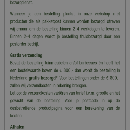
Verlichting
bezorgdienst.
Nee
Wanneer je een bestelling plaatst in onze webshop met
Bewegend
producten die als pakketpost kunnen worden bezorgd, streven
Nee
wij ernaar om de bestelling binnen 2-4 werkdagen te leveren.
Binnen 2-4 dagen wordt je bestelling thuisbezorgd door een
Geluid
postorder bedrijf.
Nee
Gratis verzending
Introductiejaar
Bevat de bestelling tuinmeubelen en/of barbecues én heeft het
2022
een bestelwaarde boven de € 800,- dan wordt de bestelling in
Nederland
gratis bezorgd*
. Voor bestellingen onder de € 800,-
zullen wij verzendkosten in rekening brengen.
Let op: de verzendkosten variëren van tarief i.v.m. grootte en het
gewicht van de bestelling. Voer je postcode in op de
desbetreffende productpagina voor een berekening van de
kosten.
Afhalen