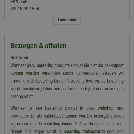
EAN code
629162621504
Lees meer
Merk
Napoleon
Soort
Bezorgen & afhalen
Handdoek
Bezorgen
Kleur
Zwart
Wanneer jouw bestelling producten bevat die niet als pakketpost
kunnen worden verzonden (zoals tuinmeubels), streven wij
Materiaal
ernaar om de bestelling binnen 1 week te leveren. Je bestelling
Katoen
wordt thuisbezorgd door een postorder bedrijf of door onze eigen
bezorgdienst.
Wanneer je een bestelling plaatst in onze webshop met
producten die als pakketpost kunnen worden bezorgd, streven
wij ernaar om de bestelling binnen 2-4 werkdagen te leveren.
Binnen 2-4 dagen wordt je bestelling thuisbezorgd door een