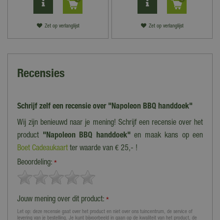
Zet op verlanglijst
Zet op verlanglijst
Recensies
Schrijf zelf een recensie over "Napoleon BBQ handdoek"
Wij zijn benieuwd naar je mening! Schrijf een recensie over het
product
"Napoleon BBQ handdoek"
en maak kans op een
Boet Cadeaukaart
ter waarde van € 25,- !
Beoordeling:
*
Jouw mening over dit product:
*
Let op: deze recensie gaat over het product en niet over ons tuincentrum, de service of
levering van je bestelling. Je kunt bijvoorbeeld in gaan op de kwaliteit van het product, de