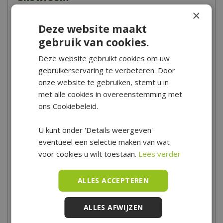
×
Deze website maakt
gebruik van cookies.
Deze website gebruikt cookies om uw
gebruikerservaring te verbeteren. Door
onze website te gebruiken, stemt u in
met alle cookies in overeenstemming met
ons Cookiebeleid.
In onze winkel in Hoogwoud vind je een prachtige afdeling met
barbecues van topmerken zoals Weber, Cadac, The Bastard en
U kunt onder 'Details weergeven'
Big Green Egg. Zoek je een receptenboek of een mooie BBQ
eventueel een selectie maken van wat
accessoire? Dan zal je bij De Boet ook zeker slagen. Kom snel
voor cookies u wilt toestaan.
Lees verder
eens langs in onze winkel om het assortiment te bekijken en laat
je inspireren!
ALLES ACCEPTEREN
Wist je dat je bij De Boet een aantal keer per jaar terecht kunt
voor BBQ demodagen? Kijk naar barbecue demonstraties, doe
ALLES AFWIJZEN
nuttige tips op en natuurlijk lekker proeven. Tijdens het zomer
seizoen hebben wij vrijwel alle barbecues en accessoires op