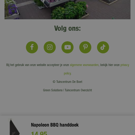
Volg ons:
Bij het gebruik van onze website accepteer je onze
algemene voorwaarden
, bekijk hier onze
privacy
policy
.
© Tuincentrum De Boet
Green Solutions
|
Tuincentrum Overzicht
Napoleon BBQ handdoek
14
,
95