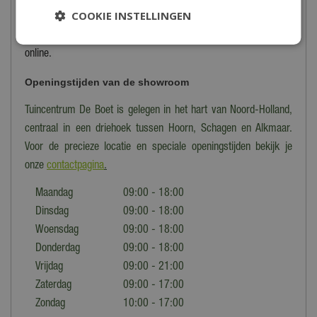
COOKIE INSTELLINGEN
voorraad, zodat je altijd keuze hebt. Tijdens het winterseizoen is
een deel van ons BBQ assortiment verkrijgbaar in de winkel en
online.
Openingstijden van de showroom
Tuincentrum De Boet is gelegen in het hart van Noord-Holland,
centraal in een driehoek tussen Hoorn, Schagen en Alkmaar.
Voor de precieze locatie en speciale openingstijden bekijk je
onze
contactpagina
.
Maandag
09:00 - 18:00
Dinsdag
09:00 - 18:00
Woensdag
09:00 - 18:00
Donderdag
09:00 - 18:00
Vrijdag
09:00 - 21:00
Zaterdag
09:00 - 17:00
Zondag
10:00 - 17:00