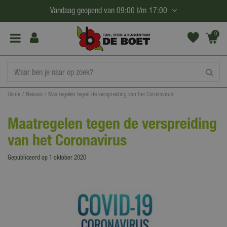
G
Vandaag geopend van
09:00
t/m
17:00
a
n
0
(€0,
a
00)
a
r
c
Home
Nieuws
Maatregelen tegen de verspreiding van het Coronavirus
o
n
Maatregelen tegen de verspreiding
t
van het Coronavirus
e
n
Gepubliceerd op
1 oktober 2020
t