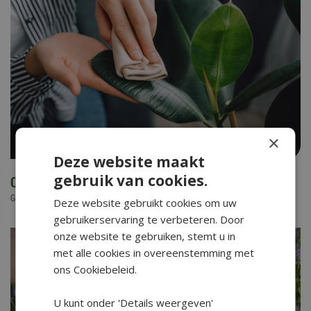
×
Deze website maakt
gebruik van cookies.
Opfristips voor kamerplanten in de zomer
Gepubliceerd op
4 augustus 2026
Deze website gebruikt cookies om uw
gebruikerservaring te verbeteren. Door
onze website te gebruiken, stemt u in
met alle cookies in overeenstemming met
ons Cookiebeleid.
U kunt onder 'Details weergeven'