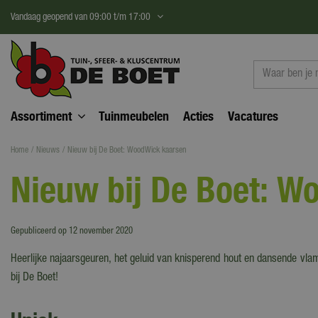
Ga
Vandaag geopend van
09:00
t/m
17:00
naar
content
Assortiment
Tuinmeubelen
Acties
Vacatures
Home
Nieuws
Nieuw bij De Boet: WoodWick kaarsen
Nieuw bij De Boet: W
Gepubliceerd op
12 november 2020
Heerlijke najaarsgeuren, het geluid van knisperend hout en dansende vlam
bij De Boet!