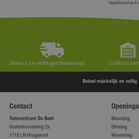
Gepubliceerd op
4 
Binnen 2 à 4 werkdagen thuisbezorgd
15.000 m2 voo
Betaal makkelijk en veilig
Contact
Openings
Tuincentrum De Boet
Maandag
Oosterboekelweg 2a
Dinsdag
1718 LN Hoogwoud
Woensdag