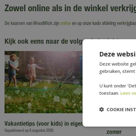
Zowel online als in de winkel verkri
De kaarsen van WoodWick zijn
online
en op onze kado afdeling verkrijgbaa
Kijk ook eens naar de volgende berichten:
Deze websi
Deze website geb
gebruiken, stemt 
U kunt onder 'Det
toestaan.
Lees v
COOKIE INS
Vakantietips (voor kids) in eigen tuin
Opfristips 
zomer
Gepubliceerd op
6 augustus 2026