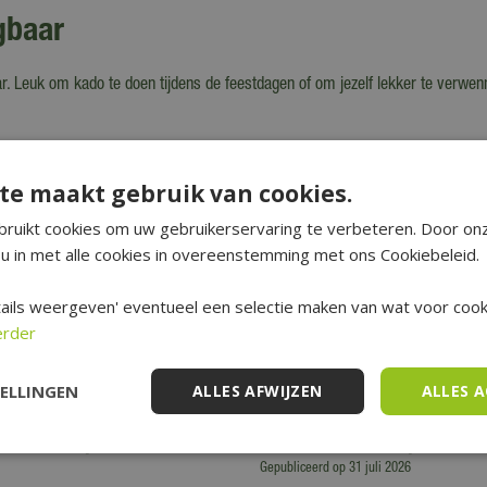
jgbaar
r. Leuk om kado te doen tijdens de feestdagen of om jezelf lekker te verwen
te maakt gebruik van cookies.
ruikt cookies om uw gebruikerservaring te verbeteren. Door on
u in met alle cookies in overeenstemming met ons Cookiebeleid.
ails weergeven' eventueel een selectie maken van wat voor cooki
erder
TELLINGEN
ALLES AFWIJZEN
ALLES 
voor kamerplanten in de
Tuin- en balkontips voor 
Gepubliceerd op
31 juli 2026