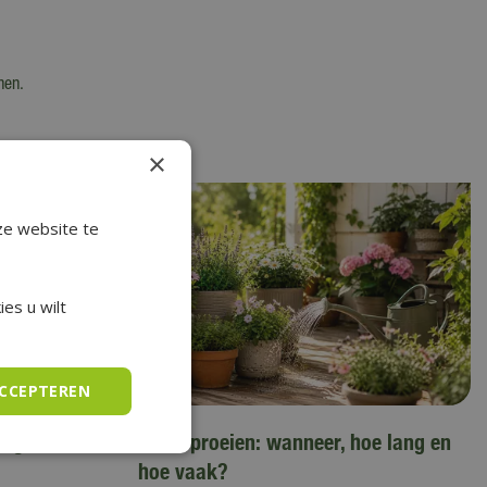
nen.
×
ze website te
es u wilt
ACCEPTEREN
augustus
Tuin sproeien: wanneer, hoe lang en
hoe vaak?