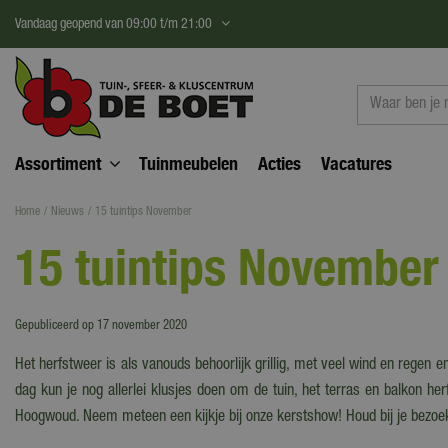
Ga
Vandaag geopend van
09:00
t/m
21:00
naar
content
Assortiment
Tuinmeubelen
Acties
Vacatures
Home
Nieuws
15 tuintips November
15 tuintips November
Gepubliceerd op
17 november 2020
Het herfstweer is als vanouds behoorlijk grillig, met veel wind en regen e
dag kun je nog allerlei klusjes doen om de tuin, het terras en balkon he
Hoogwoud. Neem meteen een kijkje bij onze kerstshow! Houd bij je bezo