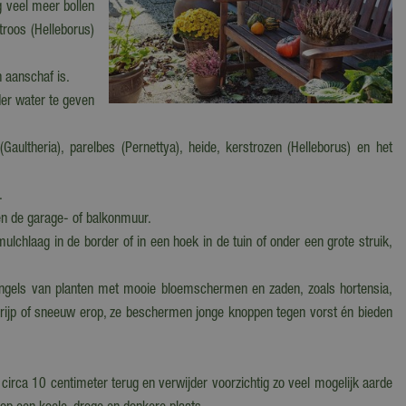
g veel meer bollen
troos (Helleborus)
n aanschaf is.
der water te geven
aultheria), parelbes (Pernettya), heide, kerstrozen (Helleborus) en het
.
gen de garage- of balkonmuur.
ulchlaag in de border of in een hoek in de tuin of onder een grote struik,
stengels van planten met mooie bloemschermen en zaden, zoals hortensia,
, rijp of sneeuw erop, ze beschermen jonge knoppen tegen vorst én bieden
n circa 10 centimeter terug en verwijder voorzichtig zo veel mogelijk aarde