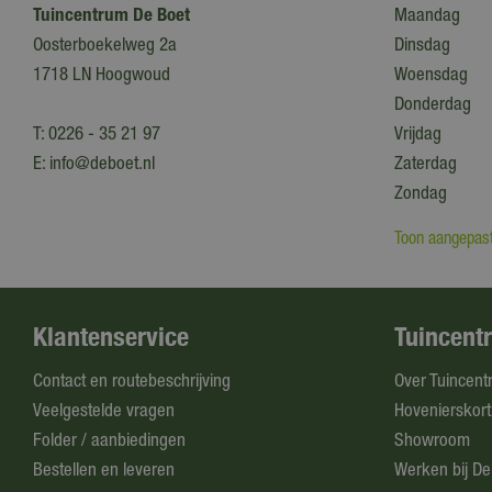
Tuincentrum De Boet
Maandag
Oosterboekelweg 2a
Dinsdag
1718 LN Hoogwoud
Woensdag
Donderdag
T:
0226 - 35 21 97
Vrijdag
E:
info@deboet.nl
Zaterdag
Zondag
Toon aangepast
Klantenservice
Tuincent
Contact en routebeschrijving
Over Tuincent
Veelgestelde vragen
Hovenierskort
Folder / aanbiedingen
Showroom
Bestellen en leveren
Werken bij De