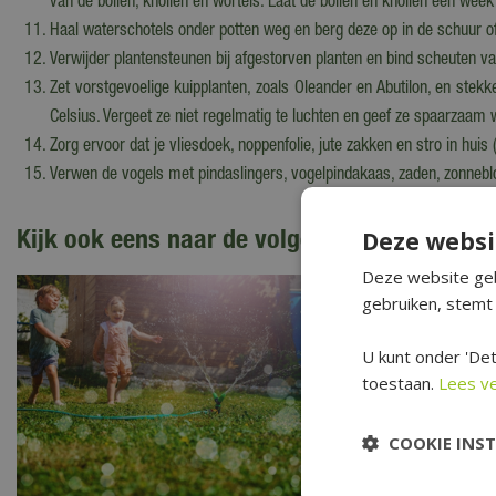
van de bollen, knollen en wortels. Laat de bollen en knollen een week
Haal waterschotels onder potten weg en berg deze op in de schuur of 
Verwijder plantensteunen bij afgestorven planten en bind scheuten va
Zet vorstgevoelige kuipplanten, zoals Oleander en Abutilon, en ste
Celsius. Vergeet ze niet regelmatig te luchten en geef ze spaarzaam w
Zorg ervoor dat je vliesdoek, noppenfolie, jute zakken en stro in hui
Verwen de vogels met pindaslingers, vogelpindakaas, zaden, zonneblo
Kijk ook eens naar de volgende berichten:
Deze websi
Deze website geb
gebruiken, stemt 
U kunt onder 'Det
toestaan.
Lees v
COOKIE INS