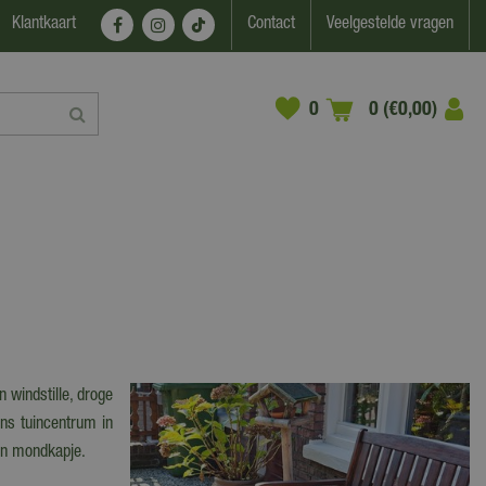
Klantkaart
Contact
Veelgestelde vragen
0 (€0,00)
n windstille, droge
ons tuincentrum in
en mondkapje.