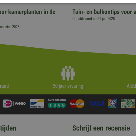
voor kamerplanten in de
Tuin- en balkontips voor 
Gepubliceerd op
31 juli 2026
augustus 2026
rraad
50 jaar ervaring
Alti
tijden
Schrijf een recensie