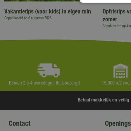
Vakantietips (voor kids) in eigen tuin
Opfristips 
zomer
Gepubliceerd op
6 augustus 2026
Gepubliceerd op
4 
Binnen 2 à 4 werkdagen thuisbezorgd
15.000 m2 voo
Betaal makkelijk en veilig
Contact
Openings