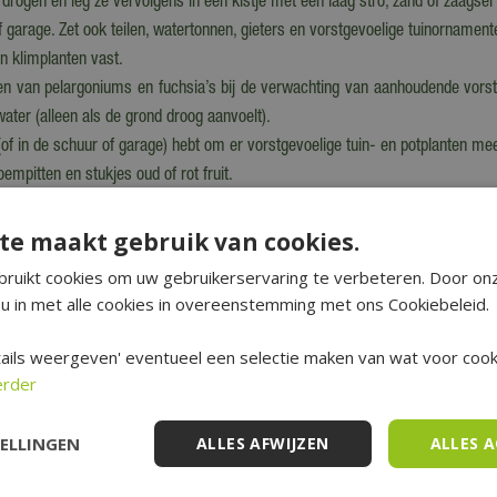
 drogen en leg ze vervolgens in een kistje met een laag stro, zand of zaagsel
garage. Zet ook teilen, watertonnen, gieters en vorstgevoelige tuinornamente
n klimplanten vast.
kken van pelargoniums en fuchsia’s bij de verwachting van aanhoudende vor
ater (alleen als de grond droog aanvoelt).
s (of in de schuur of garage) hebt om er vorstgevoelige tuin- en potplanten m
empitten en stukjes oud of rot fruit.
te maakt gebruik van cookies.
ruikt cookies om uw gebruikerservaring te verbeteren. Door on
u in met alle cookies in overeenstemming met ons Cookiebeleid.
ails weergeven' eventueel een selectie maken van wat voor cooki
erder
TELLINGEN
ALLES AFWIJZEN
ALLES 