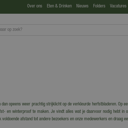
Over ons
Eten & Drinken
Nieuws
Folders
Vacatures
n dan opeens weer prachtig strijklicht op de verkleurde herfstbladeren. Op ee
rfst- en winterproof te maken. Je vindt alles wat je daarvoor nodig hebt in 
ek voldoende afstand tot andere bezoekers en onze medewerkers en draag e