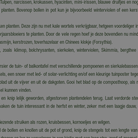
 Tulpen, narcissen, krokussen, hyacinten, mini-irissen, blauwe druifjes en no
 planten. Bovenop bollen in pot kun je bijvoorbeeld winterviolen of een kers
ken planten. Deze zijn nu met kale wortels verkrijgbaar, hetgeen voordeliger i
aarsbloeiers te planten. Door de vele regen hoef je deze bovendien nu min
asmijn, kerstrozen, toverhazelaar en Chinees klokje (Forsythia).
zoals klimop, bolchrysanten, sierkolen, winterviolen, Skimmia, bergthee (G
rsier de tuin- of balkontafel met verschillende pompoenen en sierkalebassen
ls, een snoer met led- of solar-verlichting en/of een kleurige tuinposter te
blad uit de vijver en uit de dakgoten. Gooi het blad op de composthoop, als m
sel kunnen vinden.
 en knip lelijk geworden, afgestorven plantendelen terug. Laat verdorde 
aken de tuin interessant in de herfst en winter, zeker met een laagje dauw
iezende struiken als rozen, kruisbessen, kornoeljes en wilgen.
 de bollen en knollen uit de pot of grond, knip de stengels tot een lengte va