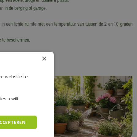
 op een koele, droge en donkere plaats.
n in de berging of garage.
st in een lichte ruimte met een temperatuur van tussen de 2 en 10 graden
ee te beschermen.
×
ze website te
es u wilt
ACCEPTEREN