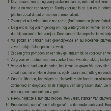
Deze maand kun je nog voorjaarsbollen planten, mits het niet vriest.
kun je nu voor een vroeg en fleurig voorjaar in de tuin en in potten
planten, zodat de pot er meteen al mooi uitziet.
Zolang het niet vriest kun je nog rozen, (fruit)bomen en (bessen)strui
De grond is nog warm genoeg om nog wintergroen en winter- en voorj
dan bij aanplant in het voorjaar. Denk aan struikkamperfoelie, winterj
Vul potten en bakken met groenblijvende en nu bloeiende planten, 
zilverstruikje (Calocephalus brownii).
Zet een grote pompoen en een stevige lantaarn bij de voordeur en ve
Zorg voor extra sfeer met een vuurkorf met Zweedse fakkel, tuinfakke
Veeg of hark blad van de paden, het terras en gazon. Vis afgevallen 
zodat insecten en kleine dieren als egels daarin beschutting en voed
Snoei fruitbomen, knotwilgen en bladverliezende bomen en struiken
zonnehoed en dropplant, en de stengels van siergrassen staan. Ze m
ook nog eens voedsel aan vogels.
Neem, nadat ze al hun blad hebben laten vallen, stekken van bladverl
Rooi dahlia’s, canna’s en knolbegonia’s na de eerste nachtvorst. Haal