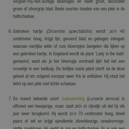
vergeet-mij-niet-achtige bloempjes en heeft groot, decoratief
groen of zilvergrijs blad. Beide soorten houden van een plek in de
halfschaduw.
Gebroken hartje (
Dicentra spectabilis
) wordt zo’n 40
centimeter hoog, krijgt fijn, geveerd blad en gebogen stengels
waaraan sierlijke witte of roze bloempjes bungelen die lijken op
een gebroken hartje. In Engeland wordt de plant 'Lady in the bath'
genoemd, want als je het bloempje omdraait lijkt het net een
vrouwtje in een badkuip. De lieflijke vaste plant sterft na de bloei
geheel af om volgend voorjaar weer fris te ontluiken. Hij staat het
liefst op een plek met lichte schaduw.
De meest bekende soort
Judaspenning
(
Lunaria annua
) is
officieel een tweejarige, maar zaait zich zó rijkelijk uit dat hij elk
jaar weer terugkomt. Hij wordt zo’n 70 centimeter hoog, bloeit
paars of wit en krijgt opvallende zilverkleurige, ovaalvormige,