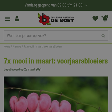
G
Vandaag geopend van
09:00
t/m
21:00
a
n
0
(€0,
a
00)
a
r
c
Home
Nieuws
7x mooi in maart: voorjaarsbloeiers
o
n
7x mooi in maart: voorjaarsbloeiers
t
e
Gepubliceerd op
23 maart 2021
n
t