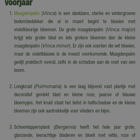
voorjaar
Maagdenpalm
(
Vinca
) is een dankbare, sterke en wintergroene
bodembedekker die al in maart begint te bloeien met
violetkleurige bloemen. De grote maagdenpalm (
Vinca major
)
krijgt iets groter blad en iets grotere bloemen dan de kleine
maagdenpalm (
Vinca minor
). Er zijn ook soorten die wit bloeien,
maar de violetblauwe is de meest voorkomende. Maagdenpalm
gedijt praktisch overal, zelfs in de schaduw aan de voet van een
boom.
Longkruid (
Pulmonaria
) is een laag blijvend vast plantje met
decoratief gevlekt blad en kleine roze, paarse of blauwe
bloempjes. Het kruid staat het liefst in halfschaduw en de kleine
bloemen zijn ook aantrekkelijk voor vlinders en bijen.
Schoenlappersplant (
Bergenia
) heeft het hele jaar grote,
glanzende, leerachtige bladeren en bloeit met witte, roze of