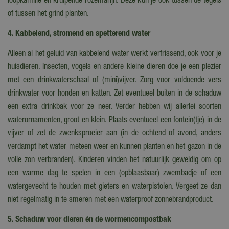
loopkamille en kruipende rozemarijn. Deze kun je ook tussen de tegels
of tussen het grind planten.
4. Kabbelend, stromend en spetterend water
Alleen al het geluid van kabbelend water werkt verfrissend, ook voor je
huisdieren. Insecten, vogels en andere kleine dieren doe je een plezier
met een drinkwaterschaal of (mini)vijver. Zorg voor voldoende vers
drinkwater voor honden en katten. Zet eventueel buiten in de schaduw
een extra drinkbak voor ze neer. Verder hebben wij allerlei soorten
waterornamenten, groot en klein. Plaats eventueel een fontein(tje) in de
vijver of zet de zwenksproeier aan (in de ochtend of avond, anders
verdampt het water meteen weer en kunnen planten en het gazon in de
volle zon verbranden). Kinderen vinden het natuurlijk geweldig om op
een warme dag te spelen in een (opblaasbaar) zwembadje of een
watergevecht te houden met gieters en waterpistolen. Vergeet ze dan
niet regelmatig in te smeren met een waterproof zonnebrandproduct.
5. Schaduw voor dieren én de wormencompostbak