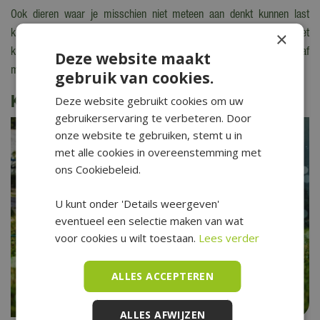
Ook dieren waar je misschien niet meteen aan denkt kunnen last
×
krijgen van de warmte. Zet onder andere de wormencompostbak, het
kippenhok en konijnenhok op een schaduwrijke plek. Of dek deze af
Deze website maakt
met een oud wit laken.
gebruik van cookies.
Kijk ook eens naar de volgende berichten:
Deze website gebruikt cookies om uw
gebruikerservaring te verbeteren. Door
onze website te gebruiken, stemt u in
met alle cookies in overeenstemming met
ons Cookiebeleid.
U kunt onder 'Details weergeven'
eventueel een selectie maken van wat
voor cookies u wilt toestaan.
Lees verder
ALLES ACCEPTEREN
ALLES AFWIJZEN