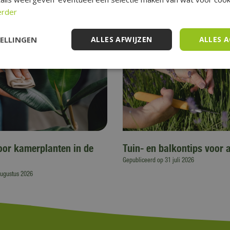
erder
TELLINGEN
ALLES AFWIJZEN
ALLES 
voor kamerplanten in de
Tuin- en balkontips voor 
Gepubliceerd op
31 juli 2026
augustus 2026