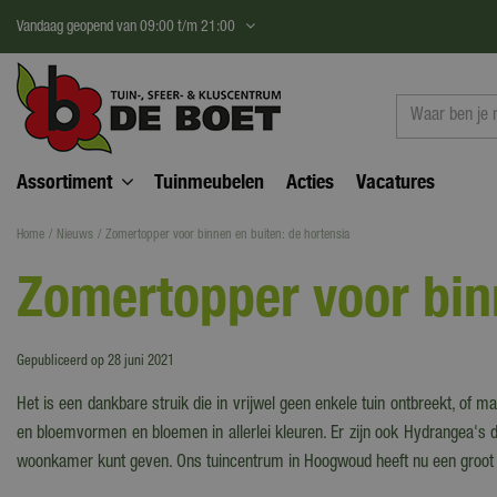
Ga
Vandaag geopend van
09:00
t/m
21:00
naar
content
Assortiment
Tuinmeubelen
Acties
Vacatures
Home
Nieuws
Zomertopper voor binnen en buiten: de hortensia
Zomertopper voor binn
Gepubliceerd op
28 juni 2021
Het is een dankbare struik die in vrijwel geen enkele tuin ontbreekt, of 
en bloemvormen en bloemen in allerlei kleuren. Er zijn ook Hydrangea's di
woonkamer kunt geven. Ons tuincentrum in Hoogwoud heeft nu een groot a