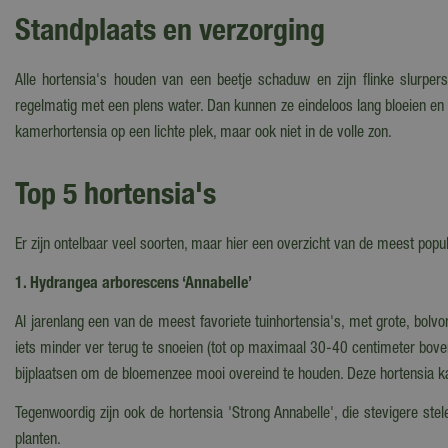
Standplaats en verzorging
Alle hortensia's houden van een beetje schaduw en zijn flinke slurper
regelmatig met een plens water. Dan kunnen ze eindeloos lang bloeien en ku
kamerhortensia op een lichte plek, maar ook niet in de volle zon.
Top 5 hortensia's
Er zijn ontelbaar veel soorten, maar hier een overzicht van de meest popul
1. Hydrangea arborescens ‘Annabelle’
Al jarenlang een van de meest favoriete tuinhortensia's, met grote, bol
iets minder ver terug te snoeien (tot op maximaal 30-40 centimeter boven
bijplaatsen om de bloemenzee mooi overeind te houden. Deze hortensia k
Tegenwoordig zijn ook de hortensia 'Strong Annabelle', die stevigere st
planten.