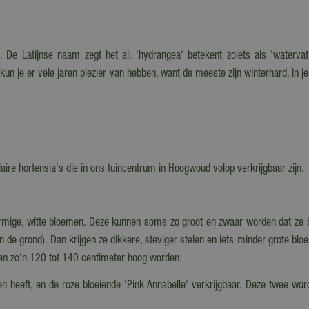
s. De Latijnse naam zegt het al: 'hydrangea' betekent zoiets als 'waterva
n je er vele jaren plezier van hebben, want de meeste zijn winterhard. In je 
aire hortensia's die in ons tuincentrum in Hoogwoud volop verkrijgbaar zijn.
vormige, witte bloemen. Deze kunnen soms zo groot en zwaar worden dat ze 
 de grond). Dan krijgen ze dikkere, steviger stelen en iets minder grote blo
an zo'n 120 tot 140 centimeter hoog worden.
elen heeft, en de roze bloeiende 'Pink Annabelle' verkrijgbaar. Deze twee w