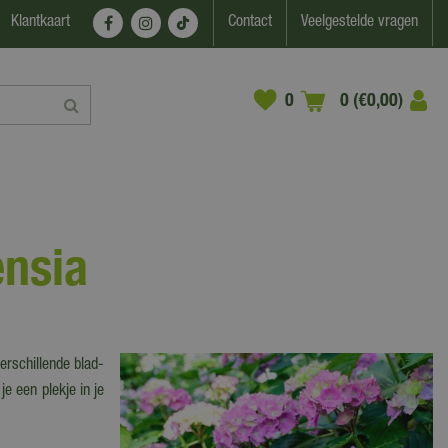
Klantkaart
Contact
Veelgestelde vragen
0 (€0,00)
ensia
erschillende blad-
e een plekje in je