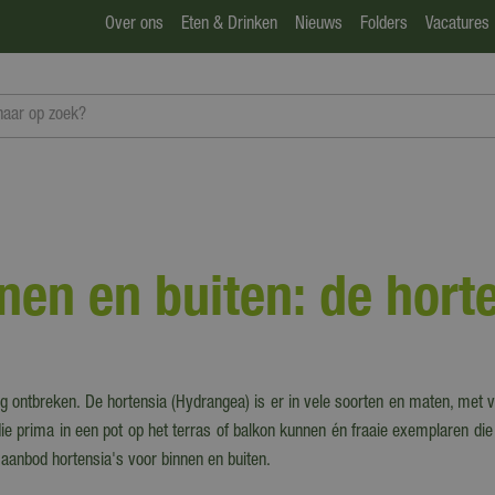
Over ons
Eten & Drinken
Nieuws
Folders
Vacatures
en en buiten: de hort
mag ontbreken. De hortensia (Hydrangea) is er in vele soorten en maten, met v
e prima in een pot op het terras of balkon kunnen én fraaie exemplaren die j
anbod hortensia's voor binnen en buiten.