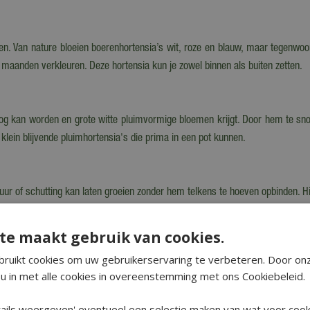
 Van nature bloeien boerenhortensia’s wit, roze en blauw, maar tegenwoord
 maanden verkleuren. Deze hortensia kun je zowel binnen als buiten zetten.
g kan worden en grote witte pluimvormige bloemen krijgt. Door hem te snoei
k klein blijvende pluimhortensia's die prima in een pot kunnen.
uur of schutting kan laten groeien zonder hem telkens te hoeven opbinden. Hi
chaduw. Op een schaduwrijke plek zal hij alleen wat minder uitbundig bloeien.
te maakt gebruik van cookies.
ruikt cookies om uw gebruikerservaring te verbeteren. Door on
erhortensia's, met witte, roze, blauwe, paarse of groene bloemen. Zorg dat 
u in met alle cookies in overeenstemming met ons Cookiebeleid.
f half mei, na IJsheiligen, kun je de plant met pot en al ook een plekje op 
ails weergeven' eventueel een selectie maken van wat voor cooki