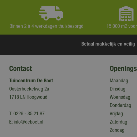
Binnen 2 à 4 werkdagen thuisbezorgd
15.000 m2 voo
Betaal makkelijk en veilig
Contact
Openings
Tuincentrum De Boet
Maandag
Oosterboekelweg 2a
Dinsdag
1718 LN Hoogwoud
Woensdag
Donderdag
T:
0226 - 35 21 97
Vrijdag
E:
info@deboet.nl
Zaterdag
Zondag