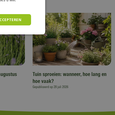
ACCEPTEREN
augustus
Tuin sproeien: wanneer, hoe lang en
hoe vaak?
Gepubliceerd op
28 juli 2026