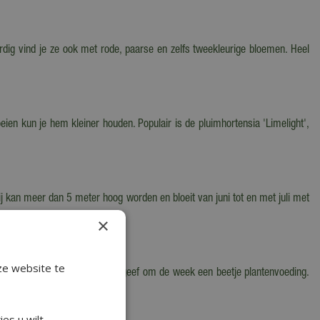
ig vind je ze ook met rode, paarse en zelfs tweekleurige bloemen. Heel
en kun je hem kleiner houden. Populair is de pluimhortensia 'Limelight',
j kan meer dan 5 meter hoog worden en bloeit van juni tot en met juli met
×
ze website te
de potgrond vochtig blijft en geef om de week een beetje plantenvoeding.
je terras of balkon geven.
es u wilt