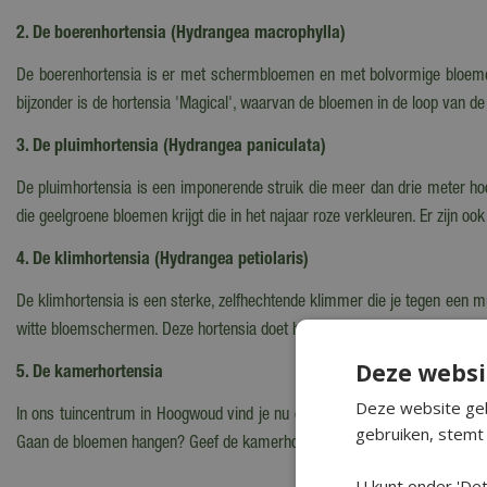
2. De boerenhortensia (Hydrangea macrophylla)
De boerenhortensia is er met schermbloemen en met bolvormige bloemen.
bijzonder is de hortensia 'Magical', waarvan de bloemen in de loop van de
3. De pluimhortensia (Hydrangea paniculata)
De pluimhortensia is een imponerende struik die meer dan drie meter hoo
die geelgroene bloemen krijgt die in het najaar roze verkleuren. Er zijn oo
4. De klimhortensia (Hydrangea petiolaris)
De klimhortensia is een sterke, zelfhechtende klimmer die je tegen een m
witte bloemschermen. Deze hortensia doet het overal, in de zon en (half)s
Deze websi
5. De kamerhortensia
Deze website geb
In ons tuincentrum in Hoogwoud vind je nu ook een groot assortiment kam
gebruiken, stemt 
Gaan de bloemen hangen? Geef de kamerhortensia dan een dompelbadje. Vana
U kunt onder 'Det