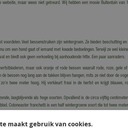
ze website, maar wees niet getreurd. Wij hebben een mooie Buitentuin va
el voordelen. Veel bessenstruiken zijn wintergroen. Ze bieden beschutting
u om een hond gaat of iemand met kwade bedoelingen. Terwijl ze wel kleine di
nval en biedt ook geen verkoeling bij aanhoudende hitte. Een paar aanraders:
erfstbladeren, maar ook oranje of rode bessen waaruit rode, roze, gele of
en de bessen nog lang aan de takken blijven hangen, mits ze niet door de vog
o’n twee meter hoog. Hij verkleurt fraai in de herfst en krijgt blauwe, ro
ende, laagblijvende als hoge soorten. Opvallend is de circa vijftig centimete
n blad. Cotoneaster franchetti is een half wintergroene soort die tot twee met
chrale grond. Er zijn veel groenblijvende soorten, maar ook enkele bladverl
te maakt gebruik van cookies.