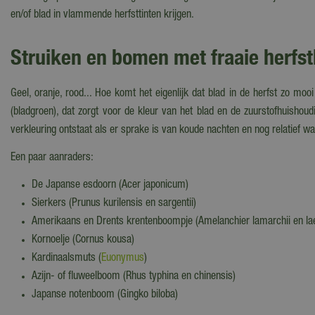
en/of blad in vlammende herfsttinten krijgen.
Struiken en bomen met fraaie herfs
Geel, oranje, rood... Hoe komt het eigenlijk dat blad in de herfst zo mo
(bladgroen), dat zorgt voor de kleur van het blad en de zuurstofhuishou
verkleuring ontstaat als er sprake is van koude nachten en nog relatief 
Een paar aanraders:
De Japanse esdoorn (Acer japonicum)
Sierkers (Prunus kurilensis en sargentii)
Amerikaans en Drents krentenboompje (Amelanchier lamarchii en la
Kornoelje (Cornus kousa)
Kardinaalsmuts (
Euonymus
)
Azijn- of fluweelboom (Rhus typhina en chinensis)
Japanse notenboom (Gingko biloba)