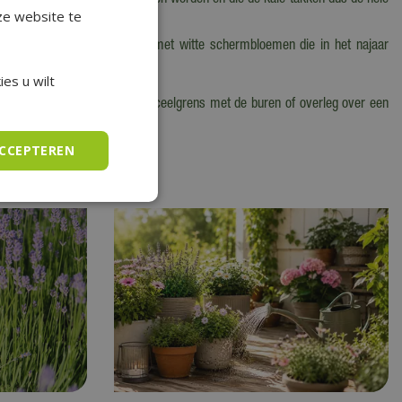
n die niet door de vogels gegeten worden en die de kale takken dus de hele
ze website te
staat. Hij bloeit in mei-juni met witte schermbloemen die in het najaar
es u wilt
n haag niet te dicht op de perceelgrens met de buren of overleg over een
ACCEPTEREN