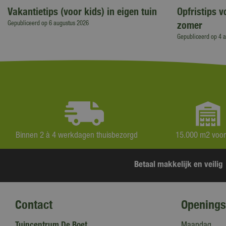
Vakantietips (voor kids) in eigen tuin
Opfristips 
zomer
Gepubliceerd op
6 augustus 2026
Gepubliceerd op
4 
Binnen 2 à 4 werkdagen thuisbezorgd
15.000 m2 voo
Betaal makkelijk en veilig
Contact
Openings
Tuincentrum De Boet
Maandag