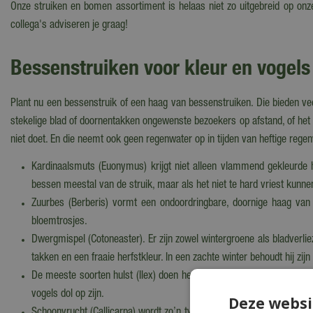
Onze struiken en bomen assortiment is helaas niet zo uitgebreid op on
collega's adviseren je graag!
Bessenstruiken voor kleur en vogels
Plant nu een bessenstruik of een haag van bessenstruiken. Die bieden ve
stekelige blad of doornentakken ongewenste bezoekers op afstand, of het n
niet doet. En die neemt ook geen regenwater op in tijden van heftige rege
Kardinaalsmuts (Euonymus) krijgt niet alleen vlammend gekleurde h
bessen meestal van de struik, maar als het niet te hard vriest kunn
Zuurbes (Berberis) vormt een ondoordringbare, doornige haag van z
bloemtrosjes.
Dwergmispel (Cotoneaster). Er zijn zowel wintergroene als bladverliez
takken en een fraaie herfstkleur. In een zachte winter behoudt hij zij
De meeste soorten hulst (Ilex) doen het zelfs prima in schaduw en s
vogels dol op zijn.
Deze websi