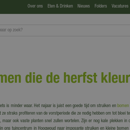
Over ons
Eten & Drinken
Nieuws
Folders
Vacatures
men die de herfst kleu
ts is minder waar. Het najaar is juist een goede tijd om struiken en
bomen
dat ze straks profiteren van de vorstperiode die ze nodig hebben om tot bloei
maar ook vaste planten snel zullen wortelen. Zijn er nog kale plekken in d
nu in ons tuincentrum in Hoogwoud naar imposante struiken en kleine bomen