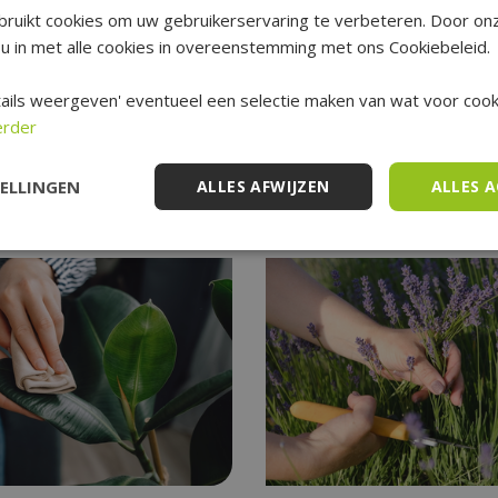
leurig blad in de herfst en wordt overladen met knallend violetkleurige besse
ruikt cookies om uw gebruikerservaring te verbeteren. Door on
u in met alle cookies in overeenstemming met ons Cookiebeleid.
truik die wel drie meter hoog kan worden en het liefst in vochtige grond 
ails weergeven' eventueel een selectie maken van wat voor cooki
erder
 april planten, mits het niet vriest en de grond niet bevroren is. Plant ee
tbaar zijn. Veel bessen zijn zelfs giftig voor mensen.
TELLINGEN
ALLES AFWIJZEN
ALLES 