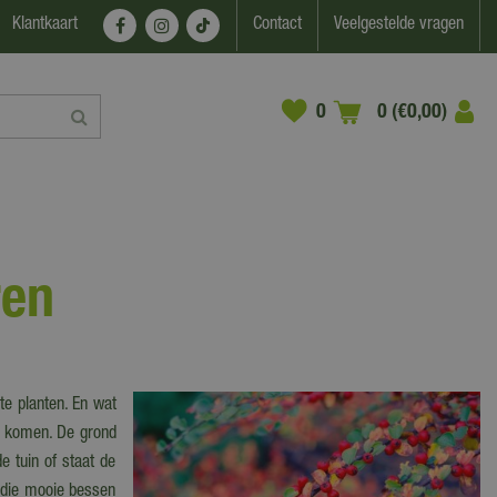
Klantkaart
Contact
Veelgestelde vragen
0 (€0,00)
ren
te planten. En wat
 te komen. De grond
e tuin of staat de
 die mooie bessen