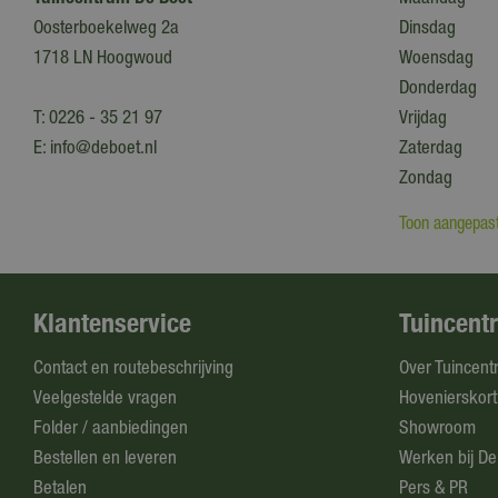
Oosterboekelweg 2a
Dinsdag
1718 LN Hoogwoud
Woensdag
Donderdag
T:
0226 - 35 21 97
Vrijdag
E:
info@deboet.nl
Zaterdag
Zondag
Toon aangepast
Klantenservice
Tuincent
Contact en routebeschrijving
Over Tuincent
Veelgestelde vragen
Hovenierskort
Folder / aanbiedingen
Showroom
Bestellen en leveren
Werken bij De
Betalen
Pers & PR