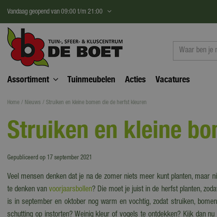
Ga
Vandaag geopend van
09:00
t/m
21:00
naar
content
Assortiment
Tuinmeubelen
Acties
Vacatures
Home
Nieuws
Struiken en kleine bomen die de herfst kleuren
Struiken en kleine bo
Gepubliceerd op
17 september 2021
Veel mensen denken dat je na de zomer niets meer kunt planten, maar nie
te denken van
voorjaarsbollen
? Die moet je juist in de herfst planten, zo
is in september en oktober nog warm en vochtig, zodat struiken, bomen, 
schutting op instorten? Weinig kleur of vogels te ontdekken? Kijk dan 