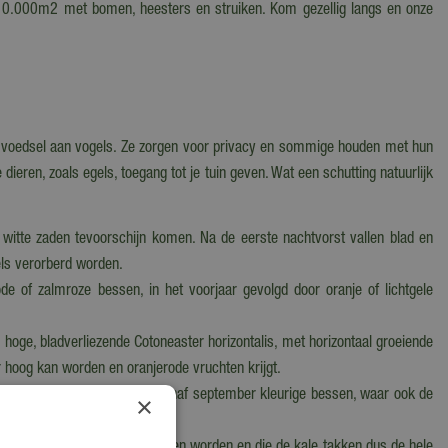
n 10.000m2 met bomen, heesters en struiken. Kom gezellig langs en onze
 en voedsel aan vogels. Ze zorgen voor privacy en sommige houden met hun
eren, zoals egels, toegang tot je tuin geven. Wat een schutting natuurlijk
 witte zaden tevoorschijn komen. Na de eerste nachtvorst vallen blad en
els verorberd worden.
de of zalmroze bessen, in het voorjaar gevolgd door oranje of lichtgele
r hoge, bladverliezende Cotoneaster horizontalis, met horizontaal groeiende
er hoog kan worden en oranjerode vruchten krijgt.
iezende. Allemaal krijgen ze vanaf september kleurige bessen, waar ook de
×