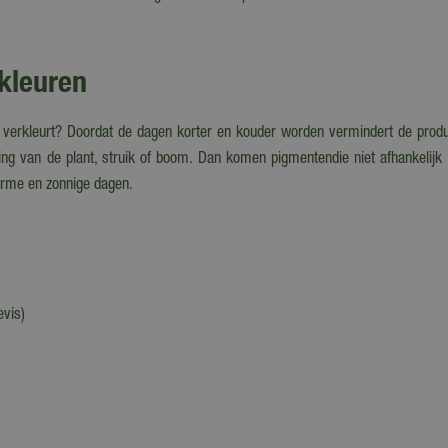
tkleuren
oi verkleurt? Doordat de dagen korter en kouder worden vermindert de produ
ding van de plant, struik of boom. Dan komen pigmentendie niet afhankelijk 
warme en zonnige dagen.
evis)