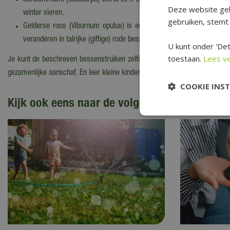
Schoonvrucht (Callicarpa) wordt zo’n twee meter hoog, krijgt violetk
Deze website geb
winter sieren.
gebruiken, stemt 
Gelderse roos (Viburnum opulus) is een inheemse bladverliezende s
veranderen in talrijke (giftige) rode bessen.
U kunt onder 'Det
toestaan.
Lees v
Je kunt de beschreven bessenstruiken zelfs nog tussen november en medio
gezamenlijke aanschaf. En leer kleine kinderen dat lang niet alle bessen ee
COOKIE INS
Kijk ook eens naar de volgende berichten: