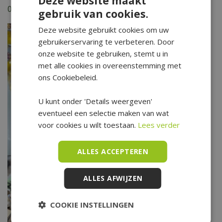
Deze website maakt
Ons complete online assortiment voor kids vind je in onze
webshop
.
gebruik van cookies.
Deze website gebruikt cookies om uw
gebruikerservaring te verbeteren. Door
onze website te gebruiken, stemt u in
met alle cookies in overeenstemming met
ons Cookiebeleid.
U kunt onder 'Details weergeven'
eventueel een selectie maken van wat
voor cookies u wilt toestaan.
Lees verder
ALLES ACCEPTEREN
ALLES AFWIJZEN
COOKIE INSTELLINGEN