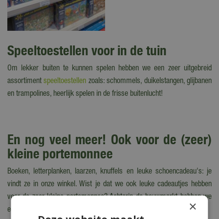
Speeltoestellen voor in de tuin
Om lekker buiten te kunnen spelen hebben we een zeer uitgebreid
assortiment
speeltoestellen
zoals: schommels, duikelstangen, glijbanen
en trampolines, heerlijk spelen in de frisse buitenlucht!
En nog veel meer! Ook voor de (zeer)
kleine portemonnee
Boeken, letterplanken, laarzen, knuffels en leuke schoencadeau's: je
vindt ze in onze winkel. Wist je dat we ook leuke cadeautjes hebben
voor de zeer kleine portemonnee? Achterin de bouwmarkt hebben we
×
een (kerst) outlet, waar je o.a. ook knuffels vindt voor een kleine prijs.