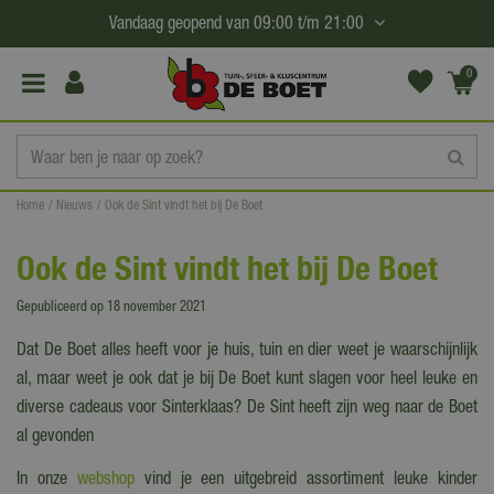
G
Vandaag geopend van
09:00
t/m
21:00
a
n
0
(€0,
a
00)
a
r
c
Home
Nieuws
Ook de Sint vindt het bij De Boet
o
n
Ook de Sint vindt het bij De Boet
t
e
Gepubliceerd op
18 november 2021
n
Dat De Boet alles heeft voor je huis, tuin en dier weet je waarschijnlijk
t
al, maar weet je ook dat je bij De Boet kunt slagen voor heel leuke en
diverse cadeaus voor Sinterklaas? De Sint heeft zijn weg naar de Boet
al gevonden
In onze
webshop
vind je een uitgebreid assortiment leuke kinder