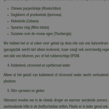
Chinees purperklokje (Rhodochiton)
Dagbloem of pronkwinde (Ipomoea)
Klokwinde (Cobaea)
Spaanse vlag (Mina lobata)
Suzanne-met-de-mooie ogen (Thunbergia)
We hebben het er al vaker over gehad op deze site van ons tuincentrum
(garage)dak werkt niet alleen isolerend, maar vangt ook overvloedig rege
een dak van bitumen, pvc of het rubberachtige EPDM.
Kabbelend, stromend en spetterend water
Alleen al het geluid van kabbelend of stromend water werkt verkoelend. 
plaatsen.
Slim sproeien en gieten
Uiteraard moeten we in de steeds droger en warmer wordende zomers zui
aanhoudende hitte in de (half)schaduw zetten. Plaats er in ieder geval ook