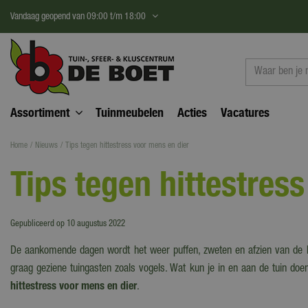
Ga
Vandaag geopend van
09:00
t/m
18:00
naar
content
Assortiment
Tuinmeubelen
Acties
Vacatures
Home
Nieuws
Tips tegen hittestress voor mens en dier
Tips tegen hittestres
Gepubliceerd op
10 augustus 2022
De aankomende dagen wordt het weer puffen, zweten en afzien van de hi
graag geziene tuingasten zoals vogels. Wat kun je in en aan de tuin doe
hittestress voor mens en dier
.