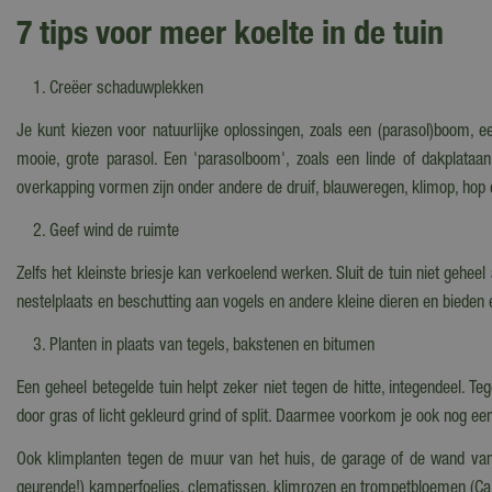
7 tips voor meer koelte in de tuin
Creëer schaduwplekken
Je kunt kiezen voor natuurlijke oplossingen, zoals een (parasol)boom,
mooie, grote parasol. Een 'parasolboom', zoals een linde of dakplataa
overkapping vormen zijn onder andere de druif, blauweregen, klimop, hop e
Geef wind de ruimte
Zelfs het kleinste briesje kan verkoelend werken. Sluit de tuin niet gehee
nestelplaats en beschutting aan vogels en andere kleine dieren en bieden e
Planten in plaats van tegels, bakstenen en bitumen
Een geheel betegelde tuin helpt zeker niet tegen de hitte, integendeel. Te
door gras of licht gekleurd grind of split. Daarmee voorkom je ook nog 
Ook klimplanten tegen de muur van het huis, de garage of de wand van 
geurende!) kamperfoelies, clematissen, klimrozen en trompetbloemen (Camp