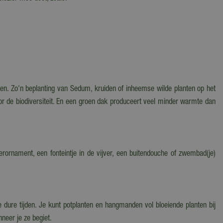
n. Zo'n beplanting van Sedum, kruiden of inheemse wilde planten op het
oor de biodiversiteit. En een groen dak produceert veel minder warmte dan
erornament, een fonteintje in de vijver, een buitendouche of zwembad(je)
ure tijden. Je kunt potplanten en hangmanden vol bloeiende planten bij
nneer je ze begiet.