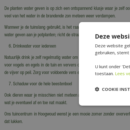
De planten water geven is op zich een ontspannend klusje waar je zelf oo
veel van het water in de brandende zon meteen weer verdampen.
Wanneer je de tuinslang gebruikt, is het raadzaam de waterstraal zo veel 
Deze websi
water geven aan je potplanten; richt de straal op de potgrond en niet op de
Deze website geb
Drinkwater voor iedereen
gebruiken, stemt 
Natuurlijk drink je zelf regelmatig water om uitdroging (en een zonnestee
voor vogels en egels in de tuin en ververs of vul het water regelmatig bi
U kunt onder 'Det
toestaan.
Lees v
de vijver op peil. Zorg voor voldoende vers en koel drinkwater voor je hon
Schaduw voor de hele beestenboel
COOKIE INS
Ook dieren waar je misschien niet meteen aan denkt kunnen last krijge
wat je eventueel af en toe nat maakt.
Ons tuincentrum in Hoogwoud wenst je een mooie zomer zonder oververhi
dat lukken.