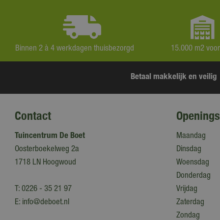
Binnen 2 à 4 werkdagen thuisbezorgd
15.000 m2 voo
Betaal makkelijk en veilig
Contact
Openings
Tuincentrum De Boet
Maandag
Oosterboekelweg 2a
Dinsdag
1718 LN Hoogwoud
Woensdag
Donderdag
T:
0226 - 35 21 97
Vrijdag
E:
info@deboet.nl
Zaterdag
Zondag