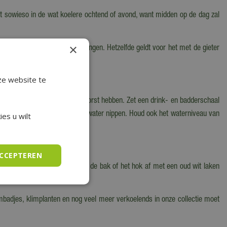
dit sowieso in de wat koelere ochtend of avond, want midden op de dag zal
×
r goed in de aarde kan doordringen. Hetzelfde geldt voor het met de gieter
en als hosta's.
ze website te
oals vogels en egels, die ook dorst hebben. Zet een drink- en badderschaal
 neerstrijken en veilig van het water nippen. Houd ook het waterniveau van
es u wilt
ACCEPTEREN
n schaduwrijke plek. Of dek de bak of het hok af met een oud wit laken
adjes, klimplanten en nog veel meer verkoelends in onze collectie moet