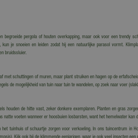
 een begroeide pergola of houten overkapping, maar ook voor een trendy s
n, kun je snoeien en leiden zodat hij een natuurlijke parasol vormt. Klim
n bruidssluier.
l af met schuttingen of muren, maar plant struiken en hagen op de erfafscheid
gels de mogelijkheid van tuin naar tuin te wandelen, op zoek naar voer (slak
gels houden de hitte vast, zeker donkere exemplaren. Planten en gras zorgen j
eens natte voeten wanneer er hoosbuien losbarsten, want het hemelwater kan 
het tuinhuis of schuurtje zorgen voor verkoeling. In ons tuincentrum in 
sis). Kijk ook bij de klimmende eenjarigen, waar je ook veel insecten een p