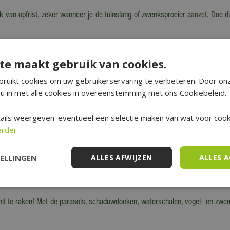
k van opfrist, zeker wanneer je de tuinslang of zwenksproeier aanzet. Doe 
mogelijk direct op de grond te richten en dus laag te houden zodat het wate
te maakt gebruik van cookies.
 bladeren. Dan loopt het meeste water langs de pot, zeker bij grote bladplant
ruikt cookies om uw gebruikerservaring te verbeteren. Door on
u in met alle cookies in overeenstemming met ons Cookiebeleid.
k!) te voorkomen, maar denk ook aan je huisdieren en kleine wilde dieren, z
j. Wanneer je een platte steen in de waterschaal legt kunnen insecten daarop
ails weergeven' eventueel een selectie maken van wat voor cooki
erder
den en katten, zowel binnen als buiten.
TELLINGEN
ALLES AFWIJZEN
ALLES 
n van de warmte. Zet een wormencompostbak, kippenhok of konijnenhok op ee
t te raken! Met de parasols, schaduwdoeken, waterschalen, vogel- en zwemb