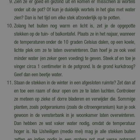
Zien ze er goed en gezond uit en komen er misschien al wortels
onder uit de pot? Of kun je duidelijk wortels in het glas met water
zien? Dan is het tijd om elke stek afzonderlijk op te potten.
Zolang het buiten nog warm en licht is, zet je de opgepotte
stekken op de tuin- of balkontafel. Plaats ze in het najaar, wanneer
de temperaturen onder de 10 graden Celsius dalen, op een koele,
lichte plek om ze te laten overwinteren. Dan hoef je ze ook veel
minder water (en zeker geen voeding) te geven. Steek af en toe je
vinger circa 1 centimeter in de potgrond. Is de grond kurkdroog?
Geef dan een beetje water.
Staan de stekken in de winter in een afgesloten ruimte? Zet dan af
en toe een raam of deur open om ze te laten luchten. Controleer
ze meteen op zieke of dorre bladeren en verwijder die. Sommige
planten, zoals potgeraniums (zoals de citroengeranium) kun je ook
gewoon in de vensterbank in je woonkamer laten overwinteren.
Dan hebben ze wat vaker water nodig, omdat de temperatuur
hoger is. Na IJsheiligen (medio mei) mag je alle stekken buiten