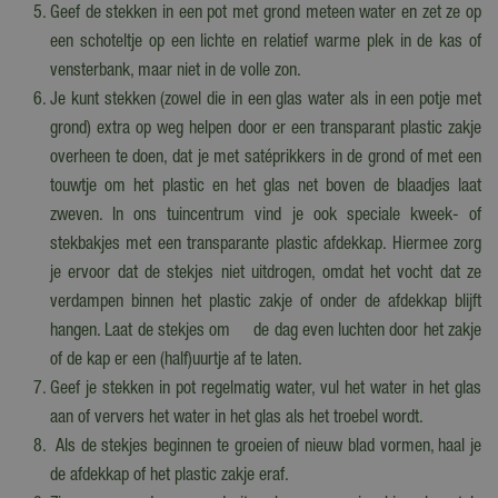
Geef de stekken in een pot met grond meteen water en zet ze op
een schoteltje op een lichte en relatief warme plek in de kas of
vensterbank, maar niet in de volle zon.
Je kunt stekken (zowel die in een glas water als in een potje met
grond) extra op weg helpen door er een transparant plastic zakje
overheen te doen, dat je met satéprikkers in de grond of met een
touwtje om het plastic en het glas net boven de blaadjes laat
zweven. In ons tuincentrum vind je ook speciale kweek- of
stekbakjes met een transparante plastic afdekkap. Hiermee zorg
je ervoor dat de stekjes niet uitdrogen, omdat het vocht dat ze
verdampen binnen het plastic zakje of onder de afdekkap blijft
hangen. Laat de stekjes om de dag even luchten door het zakje
of de kap er een (half)uurtje af te laten.
Geef je stekken in pot regelmatig water, vul het water in het glas
aan of ververs het water in het glas als het troebel wordt.
Als de stekjes beginnen te groeien of nieuw blad vormen, haal je
de afdekkap of het plastic zakje eraf.