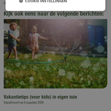
COOKIE INSTELLINGEN
zomerse zaaitips voor in de moestuin en van 'groenbemesters'.
Kijk ook eens naar de volgende berichten:
Vakantietips (voor kids) in eigen tuin
Gepubliceerd op
6 augustus 2026