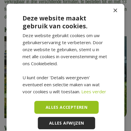
verkrijgbaar in drie verschillende formaten, te bestellen tot en met 13
×
februari en de mogelijkheid voor thuisbezorgen door Dr. Love himself in
Deze website maakt
de liefdesbus. Let op: dit is wel binnen een straal van 15 km.
gebruik van cookies.
Kijk ook eens naar de volgende berichten:
Deze website gebruikt cookies om uw
gebruikerservaring te verbeteren. Door
onze website te gebruiken, stemt u in
met alle cookies in overeenstemming met
ons Cookiebeleid.
U kunt onder 'Details weergeven'
eventueel een selectie maken van wat
voor cookies u wilt toestaan.
Lees verder
ALLES ACCEPTEREN
ALLES AFWIJZEN
Vakantietips (voor kids) in eigen tuin