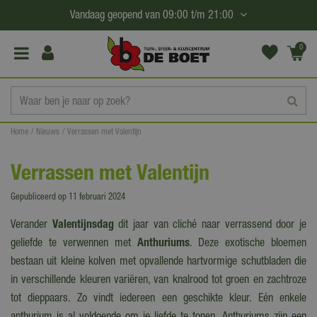
G
Vandaag geopend van
09:00
t/m
21:00
a
n
0
(€0,
a
00)
a
r
c
Home
Nieuws
Verrassen met Valentijn
o
n
Verrassen met Valentijn
t
e
Gepubliceerd op
11 februari 2024
n
Verander
Valentijnsdag
dit jaar van cliché naar verrassend door je
t
geliefde te verwennen met
Anthuriums
. Deze exotische bloemen
bestaan uit kleine kolven met opvallende hartvormige schutbladen die
in verschillende kleuren variëren, van knalrood tot groen en zachtroze
tot dieppaars. Zo vindt iedereen een geschikte kleur. Eén enkele