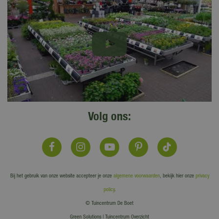
Volg ons:
Bij het gebruik van onze website accepteer je onze
algemene voorwaarden
, bekijk hier onze
privacy
policy
.
© Tuincentrum De Boet
Green Solutions
|
Tuincentrum Overzicht