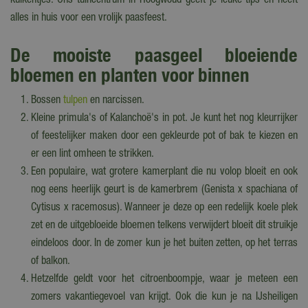
kuikentjes. Ons tuincentrum in Hoogwoud geeft je leuke tips en heeft
alles in huis voor een vrolijk paasfeest.
De mooiste paasgeel bloeiende
bloemen en planten voor binnen
Bossen
tulpen
en narcissen.
Kleine primula's of Kalanchoë's in pot. Je kunt het nog kleurrijker
of feestelijker maken door een gekleurde pot of bak te kiezen en
er een lint omheen te strikken.
Een populaire, wat grotere kamerplant die nu volop bloeit en ook
nog eens heerlijk geurt is de kamerbrem (Genista x spachiana of
Cytisus x racemosus). Wanneer je deze op een redelijk koele plek
zet en de uitgebloeide bloemen telkens verwijdert bloeit dit struikje
eindeloos door. In de zomer kun je het buiten zetten, op het terras
of balkon.
Hetzelfde geldt voor het citroenboompje, waar je meteen een
zomers vakantiegevoel van krijgt. Ook die kun je na IJsheiligen