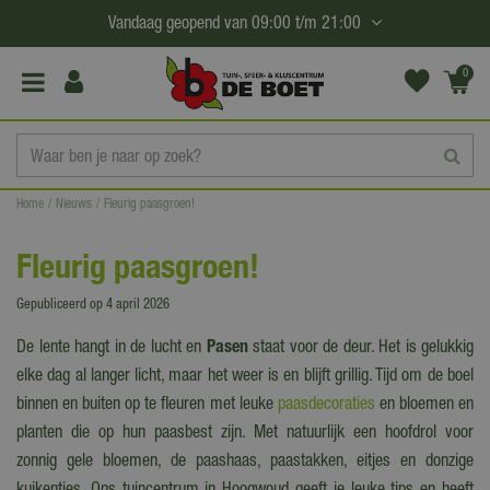
G
Vandaag geopend van
09:00
t/m
21:00
a
n
0
(€0,
a
00)
a
r
c
Home
Nieuws
Fleurig paasgroen!
o
n
Fleurig paasgroen!
t
e
Gepubliceerd op
4 april 2026
n
De lente hangt in de lucht en
Pasen
staat voor de deur. Het is gelukkig
t
elke dag al langer licht, maar het weer is en blijft grillig. Tijd om de boel
binnen en buiten op te fleuren met leuke
paasdecoraties
en bloemen en
planten die op hun paasbest zijn. Met natuurlijk een hoofdrol voor
zonnig gele bloemen, de paashaas, paastakken, eitjes en donzige