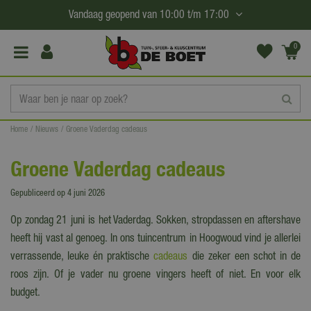
G
Vandaag geopend van
10:00
t/m
17:00
a
n
0
(€0,
a
00)
a
r
c
Home
Nieuws
Groene Vaderdag cadeaus
o
n
Groene Vaderdag cadeaus
t
e
Gepubliceerd op
4 juni 2026
n
Op zondag 21 juni is het Vaderdag. Sokken, stropdassen en aftershave
t
heeft hij vast al genoeg. In ons tuincentrum in Hoogwoud vind je allerlei
verrassende, leuke én praktische
cadeaus
die zeker een schot in de
roos zijn. Of je vader nu groene vingers heeft of niet. En voor elk
budget.