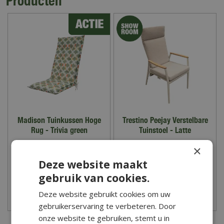
Producten
Madison Tuinkussen Hoge
Trestino Peejay Verstelbare
Rug - Trivia green
Tuinstoel - Latte
46
,
99
×
37
,
59
219
,
00
Deze website maakt
gebruik van cookies.
Deze website gebruikt cookies om uw
Zet op verlanglijst
Zet op verlanglijst
gebruikerservaring te verbeteren. Door
onze website te gebruiken, stemt u in