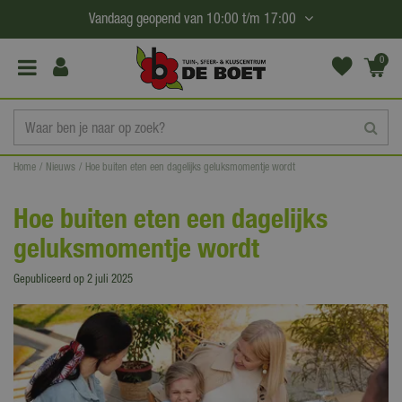
G
Vandaag geopend van
10:00
t/m
17:00
a
n
0
(€0,
a
00)
a
r
c
Home
Nieuws
Hoe buiten eten een dagelijks geluksmomentje wordt
o
n
Hoe buiten eten een dagelijks
t
geluksmomentje wordt
e
n
Gepubliceerd op
2 juli 2025
t