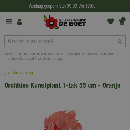
G
Vandaag geopend van
09:00
t/m
17:00
a
n
0
(€0,
a
00)
a
r
c
Home
Producten
Kunstbloemen & -planten
Kunstplanten
Bloeiende kunstplant
o
Orchidee Kunstplant 1-tak 55 cm - Oranje
n
t
Verder winkelen
e
Orchidee Kunstplant 1-tak 55 cm - Oranje
n
t