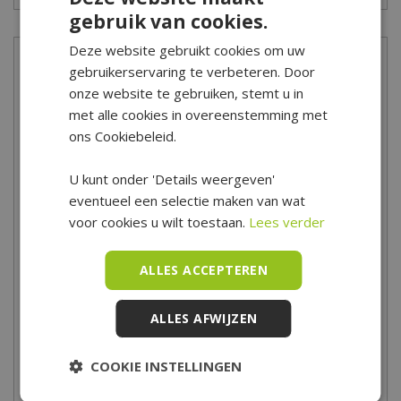
gebruik van cookies.
Deze website gebruikt cookies om uw
Onze winkel
gebruikerservaring te verbeteren. Door
onze website te gebruiken, stemt u in
Onze afdeling kunstbloemen & kunstplanten is uniek in
met alle cookies in overeenstemming met
Nederland! Er is zó veel keus en de bloemen zijn zó bijna echt…
ons Cookiebeleid.
je gelooft je ogen niet. In potten, windlichten, manden, vazen;
U kunt onder 'Details weergeven'
onze professionele binders maken de mooiste arrangementen
eventueel een selectie maken van wat
waarin je maar wilt. Natuurlijk kun je ook zelf creatief aan de
voor cookies u wilt toestaan.
Lees verder
slag. We hebben honderden soorten zijdebloemen, in alle kleuren
van de regenboog, van klein tot groot en voor ieder budget. Zijde
ALLES ACCEPTEREN
bloemen koop je bij tuincentrum De Boet. Deze afdeling
kunstbloemen en kunstplanten is écht het ontdekken waard.
ALLES AFWIJZEN
Openingstijden van de winkel
COOKIE INSTELLINGEN
Tuincentrum De Boet is gelegen in het hart van Noord-Holland,