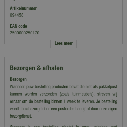
Artikelnummer
694458
EAN code
2500000250170
Lees meer
Merk
Buitengewoon Boet
Categorie
Bezorgen & afhalen
Kunstplanten
Bezorgen
Soort
Orchidee
Wanneer jouw bestelling producten bevat die niet als pakketpost
kunnen worden verzonden (zoals tuinmeubels), streven wij
Kleur
ernaar om de bestelling binnen 1 week te leveren. Je bestelling
Oranje
wordt thuisbezorgd door een postorder bedrijf of door onze eigen
Hoogte (cm)
bezorgdienst.
55 cm