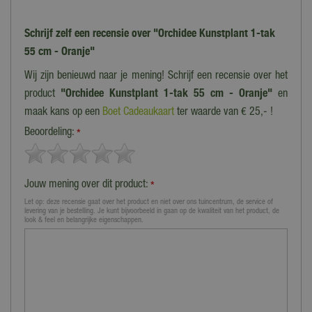
Schrijf zelf een recensie over "Orchidee Kunstplant 1-tak
55 cm - Oranje"
Wij zijn benieuwd naar je mening! Schrijf een recensie over het
product
"Orchidee Kunstplant 1-tak 55 cm - Oranje"
en
maak kans op een
Boet Cadeaukaart
ter waarde van € 25,- !
Beoordeling:
*
Jouw mening over dit product:
*
Let op: deze recensie gaat over het product en niet over ons tuincentrum, de service of
levering van je bestelling. Je kunt bijvoorbeeld in gaan op de kwaliteit van het product, de
look & feel en belangrijke eigenschappen.