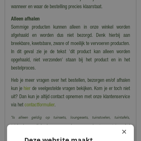
wanneer en waar de bestelling precies klaarstaat.
Alleen afhalen
Sommige producten kunnen alleen in onze winkel worden
afgehaald en worden dus niet bezorgd. Denk hierbij aan
breekbare, kwetsbare, zware of moeilijk te vervoeren producten.
In dit geval zie je de tekst 'dit product kan alleen worden
opgehaald, niet verzonden' staan bij het product en in het
bestelproces.
Heb je meer vragen over het bestellen, bezorgen en/of afhalen
kun je
hier
de veelgestelde vragen bekijken. Kom je er toch niet
uit? Dan kun je altijd contact opnemen met onze klantenservice
via het
contactformulier
.
*Is alleen geldig op tuinsets, loungesets, tuinstoelen, tuintafels,
tuinbanken, ligbanken, parasols, parasolvoeten, tuinmeubel
×
beschermhoezen en barbecues.
Deze website maakt