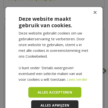
uit? Dan kun je altijd contact opnemen met onze klantenservice
via het
contactformulier
.
×
Deze website maakt
gebruik van cookies.
Deze website gebruikt cookies om uw
gebruikerservaring te verbeteren. Door
onze website te gebruiken, stemt u in
met alle cookies in overeenstemming met
ons Cookiebeleid.
U kunt onder 'Details weergeven'
eventueel een selectie maken van wat
voor cookies u wilt toestaan.
Lees verder
Terrastegel Grezzo 60x60
Terrastegel Nero 60x60
ALLES ACCEPTEREN
25
,
95
25
,
95
ALLES AFWIJZEN