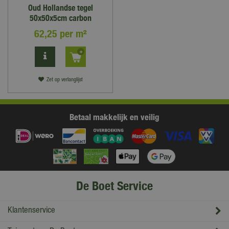
Oud Hollandse tegel
50x50x5cm carbon
62
,
25
per m²
Zet op verlanglijst
Betaal makkelijk en veilig
De Boet Service
Klantenservice