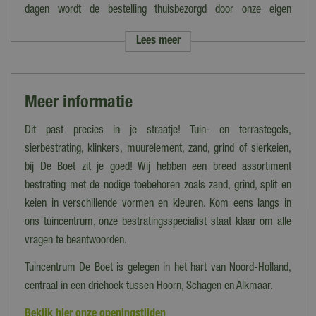
Gewicht
dagen wordt de bestelling thuisbezorgd door onze eigen
112 kg per m²
bezorgdienst.
Lees meer
Toepassing
Let op: de verzendkosten variëren van tarief i.v.m. grootte en het
Terras
gewicht van de bestelling. Voer je postcode in op de
desbetreffende productpagina voor een berekening van de
Formaat
Meer informatie
kosten.
50x50 cm
Kies je ervoor om de bestelling op te halen in ons magazijn/onze
Dit past precies in je straatje! Tuin- en terrastegels,
Lengte (cm)
winkel dan kan dat tot 16:30 uur. Wij laten je dan vooraf weten
sierbestrating, klinkers, muurelement, zand, grind of sierkeien,
50 cm
wanneer en waar de bestelling precies klaarstaat.
bij De Boet zit je goed! Wij hebben een breed assortiment
Breedte (cm)
bestrating met de nodige toebehoren zoals zand, grind, split en
Bezorgen op Waddeneilanden/Zeeland
50 cm
keien in verschillende vormen en kleuren. Kom eens langs in
Woon je op de Waddeneilanden of in Zeeland en wil je
ons tuincentrum, onze bestratingsspecialist staat klaar om alle
Dikte (cm)
jouw bestelling laten bezorgen? Neem dan contact op met onze
5 cm
vragen te beantwoorden.
klantenservice om de mogelijkheden te bespreken.
Tuincentrum De Boet is gelegen in het hart van Noord-Holland,
Heb je meer vragen over het bestellen, bezorgen en/of afhalen
centraal in een driehoek tussen Hoorn, Schagen en Alkmaar.
kun je
hier
de veelgestelde vragen bekijken. Kom je er toch niet
Bekijk hier onze openingstijden