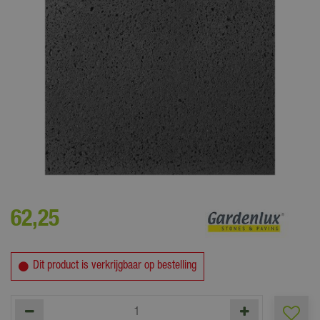
Minimale bestelhoeveelheid is 1 stuk = 1 m². Getoonde prijs is per m².
62
,
25
Dit product is verkrijgbaar op bestelling