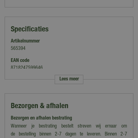
Specificaties
Artikelnummer
565394
EAN code
8718247599646
Lees meer
Merk
Gardenlux
Kleur
Bezorgen & afhalen
Antraciet, Grijs, Zwart
Bezorgen en afhalen bestrating
Uitvoering
Vierkant
Wanneer je bestrating bestelt streven wij ernaar om
de bestelling binnen 2-7 dagen te leveren. Binnen 2-7