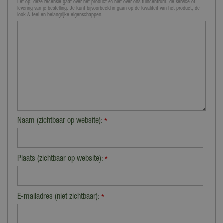
Let op: deze recensie gaat over het product en niet over ons tuincentrum, de service of
levering van je bestelling. Je kunt bijvoorbeeld in gaan op de kwaliteit van het product, de
look & feel en belangrijke eigenschappen.
Naam (zichtbaar op website):
*
Plaats (zichtbaar op website):
*
E-mailadres (niet zichtbaar):
*