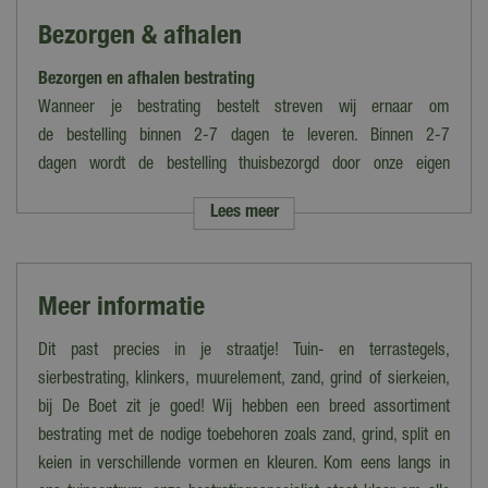
Kleur
Bezorgen & afhalen
Antraciet, Grijs
Bezorgen en afhalen bestrating
Uitvoering
Vierkant
Wanneer je bestrating bestelt streven wij ernaar om
de bestelling binnen 2-7 dagen te leveren. Binnen 2-7
Gewicht
dagen wordt de bestelling thuisbezorgd door onze eigen
112 kg per m²
bezorgdienst.
Lees meer
Toepassing
Let op: de verzendkosten variëren van tarief i.v.m. grootte en het
Terras
gewicht van de bestelling. Voer je postcode in op de
desbetreffende productpagina voor een berekening van de
Formaat
Meer informatie
kosten.
80x80 cm
Kies je ervoor om de bestelling op te halen in ons magazijn/onze
Dit past precies in je straatje! Tuin- en terrastegels,
Lengte (cm)
winkel dan kan dat tot 16:30 uur. Wij laten je dan vooraf weten
sierbestrating, klinkers, muurelement, zand, grind of sierkeien,
80 cm
wanneer en waar de bestelling precies klaarstaat.
bij De Boet zit je goed! Wij hebben een breed assortiment
Breedte (cm)
bestrating met de nodige toebehoren zoals zand, grind, split en
Bezorgen op Waddeneilanden/Zeeland
80 cm
keien in verschillende vormen en kleuren. Kom eens langs in
Woon je op de Waddeneilanden of in Zeeland en wil je