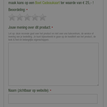
maak kans op een
Boet Cadeaukaart
ter waarde van € 25,- !
Beoordeling:
*
Jouw mening over dit product:
*
Let op: deze recensie gaat over het product en niet over ons tuincentrum, de service of
levering van je bestelling. Je kunt bijvoorbeeld in gaan op de kwaliteit van het product, de
look & feel en belangrijke eigenschappen.
Naam (zichtbaar op website):
*