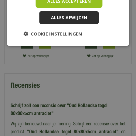
ALLES ACCEPTEREN
Terrastegel Grezzo 60x60
Terrastegel Nero 60x60
ALLES AFWIJZEN
25
,
95
25
,
95
COOKIE INSTELLINGEN
Zet op verlanglijst
Zet op verlanglijst
Recensies
Schrijf zelf een recensie over "Oud Hollandse tegel
80x80x5cm antraciet"
Wij zijn benieuwd naar je mening! Schrijf een recensie over het
product
"Oud Hollandse tegel 80x80x5cm antraciet"
en