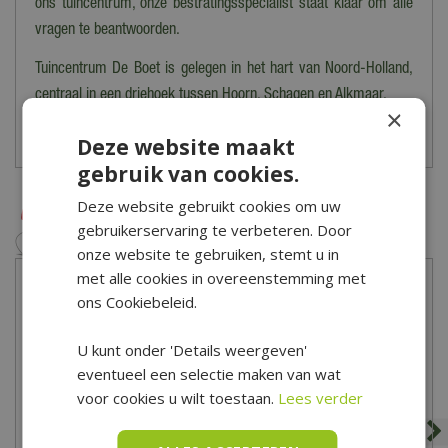
ons tuincentrum, onze bestratingsspecialist staat klaar om alle
Dikte (cm)
jouw bestelling laten bezorgen? Neem dan contact op met onze
5 cm
vragen te beantwoorden.
klantenservice om de mogelijkheden te bespreken.
Tuincentrum De Boet is gelegen in het hart van Noord-Holland,
Heb je meer vragen over het bestellen, bezorgen en/of afhalen
centraal in een driehoek tussen Hoorn, Schagen en Alkmaar.
×
kun je
hier
de veelgestelde vragen bekijken. Kom je er toch niet
Bekijk hier onze openingstijden
Deze website maakt
uit? Dan kun je altijd contact opnemen met onze klantenservice
gebruik van cookies.
via het
contactformulier
.
Deze website gebruikt cookies om uw
gebruikerservaring te verbeteren. Door
onze website te gebruiken, stemt u in
met alle cookies in overeenstemming met
ons Cookiebeleid.
U kunt onder 'Details weergeven'
eventueel een selectie maken van wat
voor cookies u wilt toestaan.
Lees verder