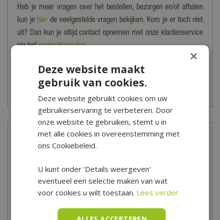
Heb je meer vragen over het bestellen, bezorgen en/of afhalen
kun je
hier
de veelgestelde vragen bekijken. Kom je er toch niet
uit? Dan kun je altijd contact opnemen met onze klantenservice
via het
contactformulier
.
×
Deze website maakt
*Is alleen geldig op tuinsets, loungesets, tuinstoelen, tuintafels,
gebruik van cookies.
tuinbanken, ligbanken, parasols, parasolvoeten, tuinmeubel
beschermhoezen en barbecues.
Deze website gebruikt cookies om uw
gebruikerservaring te verbeteren. Door
onze website te gebruiken, stemt u in
met alle cookies in overeenstemming met
Tuinmeubelshow
ons Cookiebeleid.
Vanaf het voorjaar kun je in onze winkel de grootse
U kunt onder 'Details weergeven'
tuinmeubelshow bezoeken. Een groot aanbod aan tuinmeubelen,
eventueel een selectie maken van wat
parasols, barbecues, tuinkussens en toebehoren zijn hier
voor cookies u wilt toestaan.
Lees verder
sfeervol voor jou opgesteld. Tijdens een bezoek aan onze
tuinmeubelshow begint het zomergevoel direct te kriebelen!
ALLES ACCEPTEREN