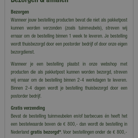
Zwart
Bezorgen
Uitvoering
Rechthoek
Wanneer jouw bestelling producten bevat die niet als pakketpost
kunnen worden verzonden (zoals tuinmeubels), streven wij
Materiaal
ernaar om de bestelling binnen 1 week te leveren. Je bestelling
Aluminium, Spuncrylic
wordt thuisbezorgd door een postorder bedrijf of door onze eigen
Lengte/diameter (cm)
bezorgdienst.
350 cm
Wanneer je een bestelling plaatst in onze webshop met
Lengte
producten die als pakketpost kunnen worden bezorgd, streven
350 cm
wij ernaar om de bestelling binnen 2-4 werkdagen te leveren.
Binnen 2-4 dagen wordt je bestelling thuisbezorgd door een
Breedte
postorder bedrijf.
260 cm
Gratis verzending
Hoogte
Bevat de bestelling tuinmeubelen en/of barbecues én heeft het
256 cm
een bestelwaarde boven de € 800,- dan wordt de bestelling in
Afmeting doek
Nederland
gratis bezorgd*
. Voor bestellingen onder de € 800,-
350x260 cm