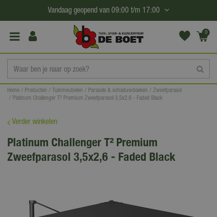
G
Vandaag geopend van
09:00
t/m
17:00
a
n
0
(€0,
a
00)
a
r
c
Home
Producten
Tuinmeubelen
Parasols & schaduwdoeken
Zweefparasol
o
Platinum Challenger T² Premium Zweefparasol 3,5x2,6 - Faded Black
n
t
Verder winkelen
e
Platinum Challenger T² Premium
n
Zweefparasol 3,5x2,6 - Faded Black
t