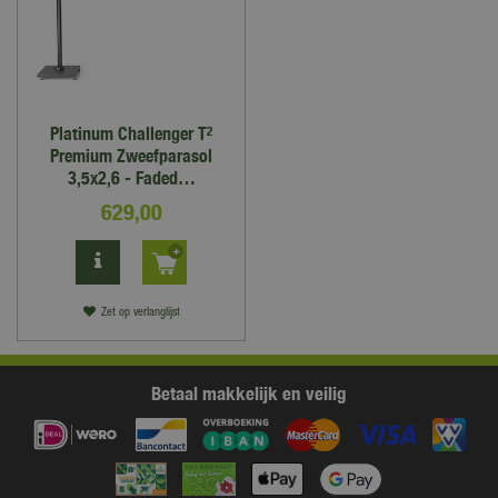
Platinum Challenger T²
Premium Zweefparasol
3,5x2,6 - Faded…
629
,
00
Zet op verlanglijst
Betaal makkelijk en veilig