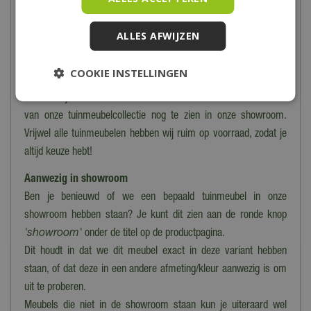
Wil je zelf de kwaliteit en het comfort ervaren van onze
tuinmeubelen? Of wil je deskundig advies van onze
ALLES AFWIJZEN
tuinmeubelspecialist? Dan ben je van harte uitgenodigd in onze
showroom! Tijdens het zomerseizoen hebben wij volop
COOKIE INSTELLINGEN
tuinmeubelen in onze showroom staan. Tijdens het winterseizoen
maken wij ruimte voor onze Kerstshow en is slechts een deel
van onze tuinmeubelcollectie nog te zien in onze showroom.
Vrijwel alle tuinmeubelen hebben wij ruim op voorraad, zodat je
altijd keuze hebt!
Aanwezig in showroom
Ben je benieuwd of we een bepaald tuinmeubel in onze
showroom hebben staan? Je kunt dit zien aan de ronde knop
'showroom'
onder de titel op de productpagina.
Dit houdt in dat we dit meubel exact in deze variant hebben
staan, of dat deze in een andere afmeting/kleur aanwezig is om
uit te proberen.
Meubels die niet in de showroom staan kun je uiteraard wel