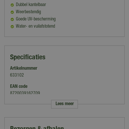
Dubbel kantelbaar
Weerbestendig
Goede UV-bescherming
Water- en vuilafstotend
Specificaties
Artikelnummer
633102
EAN code
8720039162709
Lees meer
Merk
Platinum Outdoorable
Kleur
Bezorgen & afhalen