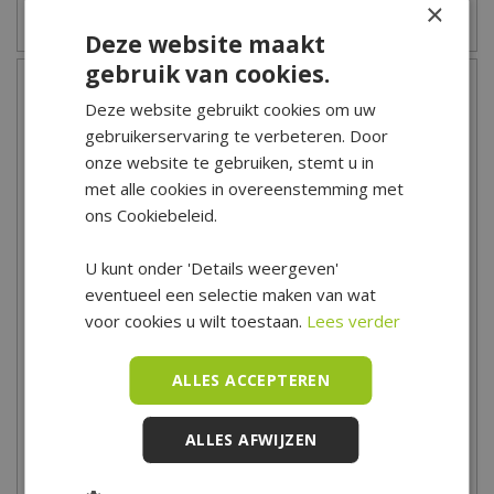
×
Zet op verlanglijst
Zet op verlanglijst
Deze website maakt
gebruik van cookies.
Deze website gebruikt cookies om uw
gebruikerservaring te verbeteren. Door
onze website te gebruiken, stemt u in
met alle cookies in overeenstemming met
ons Cookiebeleid.
U kunt onder 'Details weergeven'
eventueel een selectie maken van wat
Puzzel Jan van Haasteren
Spel Hitster Rock
Junior Efteling Max &
voor cookies u wilt toestaan.
Lees verder
Moritz - 360…
9
,
99
13
,
49
ALLES ACCEPTEREN
ALLES AFWIJZEN
Zet op verlanglijst
Zet op verlanglijst