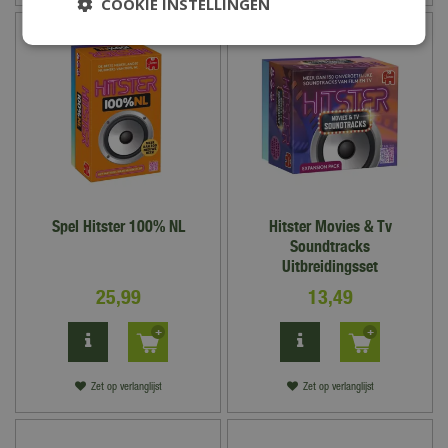
COOKIE INSTELLINGEN
Spel Hitster 100% NL
Hitster Movies & Tv
Soundtracks
Uitbreidingsset
25
,
99
13
,
49
Zet op verlanglijst
Zet op verlanglijst