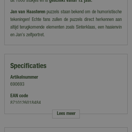
uit 1000 stukjes en is
geschikt vanaf 12 jaar.
Jan van Haasteren
puzzels staan bekend om de humoristische
tekeningen! Echte fans zullen de puzzels direct herkennen aan
altijd terugkomende elementen zoals Sinterklaas, een haaienvin
en Jan's zelfportret.
Specificaties
Artikelnummer
690693
EAN code
8710126018484
Lees meer
Merk
Jumbo