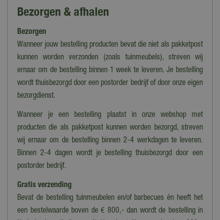
Soort
Bezorgen & afhalen
Puzzels
Bezorgen
Leeftijd
12+
Wanneer jouw bestelling producten bevat die niet als pakketpost
kunnen worden verzonden (zoals tuinmeubels), streven wij
Lengte
ernaar om de bestelling binnen 1 week te leveren. Je bestelling
68 cm
wordt thuisbezorgd door een postorder bedrijf of door onze eigen
Breedte
bezorgdienst.
49 cm
Wanneer je een bestelling plaatst in onze webshop met
Aantal stukjes
producten die als pakketpost kunnen worden bezorgd, streven
1000
wij ernaar om de bestelling binnen 2-4 werkdagen te leveren.
Binnen 2-4 dagen wordt je bestelling thuisbezorgd door een
Serie
postorder bedrijf.
Jan van Haasteren
Gratis verzending
Bevat de bestelling tuinmeubelen en/of barbecues én heeft het
een bestelwaarde boven de € 800,- dan wordt de bestelling in