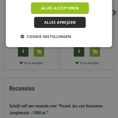
ALLES ACCEPTEREN
ALLES AFWIJZEN
Spel Hitster Bingo
Spel Hitster Guilty
Pleasures
COOKIE INSTELLINGEN
34
,
99
25
,
99
Zet op verlanglijst
Zet op verlanglijst
Recensies
Schrijf zelf een recensie over "Puzzel Jan van Haasteren
Jungletocht - 1000 st."