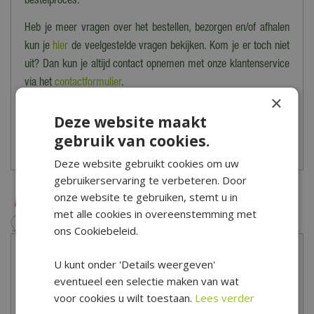
bestelproces.
Heb je meer vragen over het bestellen, bezorgen en/of afhalen
kun je
hier
de veelgestelde vragen bekijken. Kom je er toch niet
uit? Dan kun je altijd contact opnemen met onze klantenservice
via het
contactformulier
.
×
*Is alleen geldig op tuinsets, loungesets, tuinstoelen, tuintafels,
Deze website maakt
tuinbanken, ligbanken, parasols, parasolvoeten, tuinmeubel
gebruik van cookies.
beschermhoezen en barbecues.
Deze website gebruikt cookies om uw
gebruikerservaring te verbeteren. Door
onze website te gebruiken, stemt u in
met alle cookies in overeenstemming met
ons Cookiebeleid.
U kunt onder 'Details weergeven'
eventueel een selectie maken van wat
voor cookies u wilt toestaan.
Lees verder