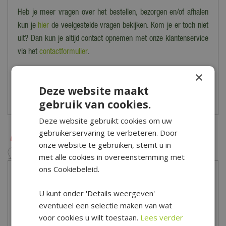
Heb je meer vragen over het bestellen, bezorgen en/of afhalen
kun je
hier
de veelgestelde vragen bekijken. Kom je er toch niet
uit? Dan kun je altijd contact opnemen met onze klantenservice
via het
contactformulier
.
×
*Is alleen geldig op tuinsets, loungesets, tuinstoelen, tuintafels,
tuinbanken, ligbanken, parasols, parasolvoeten, tuinmeubel
Deze website maakt
beschermhoezen en barbecues.
gebruik van cookies.
Deze website gebruikt cookies om uw
gebruikerservaring te verbeteren. Door
onze website te gebruiken, stemt u in
met alle cookies in overeenstemming met
ons Cookiebeleid.
U kunt onder 'Details weergeven'
eventueel een selectie maken van wat
voor cookies u wilt toestaan.
Lees verder