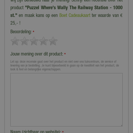
Wij zijn benieuwd naar je mening! Schrijf een recensie over het
product
"Puzzel Where's Wally The Railway Station - 1000
st."
en maak kans op een
Boet Cadeaukaart
ter waarde van €
25,- !
Beoordeling:
*
Jouw mening over dit product:
*
Let op: deze recensie gaat over het product en niet over ons tuincentrum, de service of
levering van je bestelling. Je kunt bijvoorbeeld in gaan op de kwaliteit van het product, de
look & feel en belangrijke eigenschappen.
Naam (zichtbaar op website):