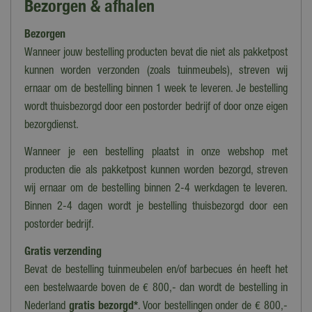
Bezorgen & afhalen
Puzzels
Bezorgen
Leeftijd
12+
Wanneer jouw bestelling producten bevat die niet als pakketpost
kunnen worden verzonden (zoals tuinmeubels), streven wij
Lengte
ernaar om de bestelling binnen 1 week te leveren. Je bestelling
68 cm
wordt thuisbezorgd door een postorder bedrijf of door onze eigen
Breedte
bezorgdienst.
48 cm
Wanneer je een bestelling plaatst in onze webshop met
Aantal stukjes
producten die als pakketpost kunnen worden bezorgd, streven
1000
wij ernaar om de bestelling binnen 2-4 werkdagen te leveren.
Binnen 2-4 dagen wordt je bestelling thuisbezorgd door een
Serie
postorder bedrijf.
Where's Wally?
Gratis verzending
Bevat de bestelling tuinmeubelen en/of barbecues én heeft het
een bestelwaarde boven de € 800,- dan wordt de bestelling in
Nederland
gratis bezorgd*
. Voor bestellingen onder de € 800,-