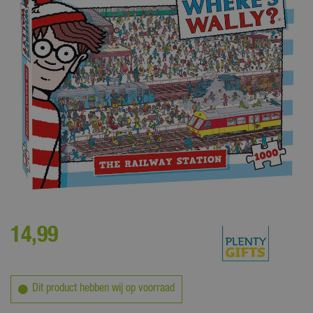
Van deze puzzel met 1000 stukjes heb je urenlang plezier!
14
,
99
Dit product hebben wij op voorraad