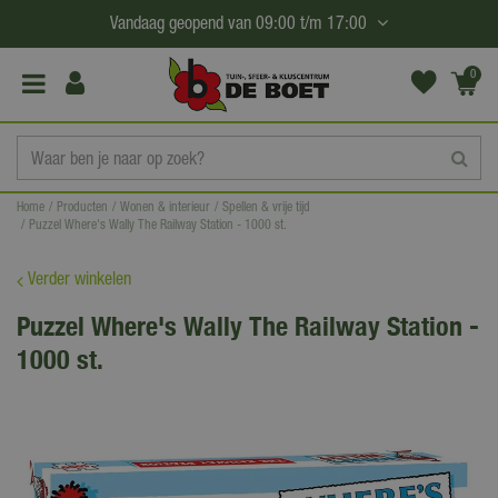
G
Vandaag geopend van
09:00
t/m
17:00
a
n
0
(€0,
a
00)
a
r
c
Home
Producten
Wonen & interieur
Spellen & vrije tijd
o
Puzzel Where's Wally The Railway Station - 1000 st.
n
t
Verder winkelen
e
Puzzel Where's Wally The Railway Station -
n
1000 st.
t