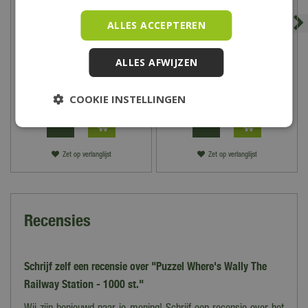
ALLES ACCEPTEREN
Spel Hitster Bingo
Spel Hitster Guilty
ALLES AFWIJZEN
Pleasures
34
,
99
25
,
99
COOKIE INSTELLINGEN
Zet op verlanglijst
Zet op verlanglijst
Recensies
Schrijf zelf een recensie over "Puzzel Where's Wally The
Railway Station - 1000 st."