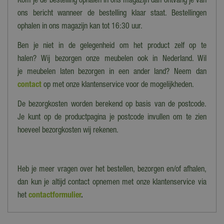
Kom je de bestelling ophalen in ons magazijn dan ontvang je van
Hoofdmateriaal
Stof
ons bericht wanneer de bestelling klaar staat. Bestellingen
ophalen in ons magazijn kan tot 16:30 uur.
Aantal zitplaatsen
3
Ben je niet in de gelegenheid om het product zelf op te
halen? Wij bezorgen onze meubelen ook in Nederland. Wil
Hoofdmateriaal onderstel
je meubelen laten bezorgen in een ander land? Neem dan
Metaal
contact
op met onze klantenservice voor de mogelijkheden.
Breedte (cm)
De bezorgkosten worden berekend op basis van de postcode.
208 cm
Je kunt op de productpagina je postcode invullen om te zien
Hoogte (cm)
hoeveel bezorgkosten wij rekenen.
80 cm
Breedte
Heb je meer vragen over het bestellen, bezorgen en/of afhalen,
208 cm
dan kun je altijd contact opnemen met onze klantenservice via
Diepte
het
contactformulier
.
140 cm
Hoogte