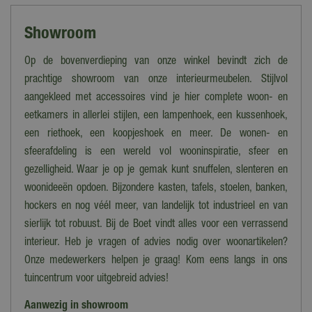
80 cm
Showroom
Armleuning
Ja
Op de bovenverdieping van onze winkel bevindt zich de
prachtige showroom van onze interieurmeubelen. Stijlvol
Materiaal zitting
aangekleed met accessoires vind je hier complete woon- en
Polyester
eetkamers in allerlei stijlen, een lampenhoek, een kussenhoek,
een riethoek, een koopjeshoek en meer. De wonen- en
sfeerafdeling is een wereld vol wooninspiratie, sfeer en
gezelligheid. Waar je op je gemak kunt snuffelen, slenteren en
woonideeën opdoen. Bijzondere kasten, tafels, stoelen, banken,
hockers en nog véél meer, van landelijk tot industrieel en van
sierlijk tot robuust. Bij de Boet vindt alles voor een verrassend
interieur. Heb je vragen of advies nodig over woonartikelen?
Onze medewerkers helpen je graag! Kom eens langs in ons
tuincentrum voor uitgebreid advies!
Aanwezig in showroom