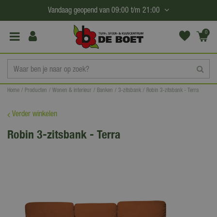
G
Vandaag geopend van
09:00
t/m
21:00
a
n
0
(€0,
a
00)
a
r
c
Home
Producten
Wonen & interieur
Banken
3-zitsbank
Robin 3-zitsbank - Terra
o
n
Verder winkelen
t
Robin 3-zitsbank - Terra
e
n
t