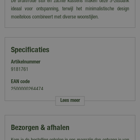
De bruin/rode stof en zachte kussens maken deze 3-zitsbank
ideaal voor ontspanning, terwijl het minimalistische design
moeiteloos combineert met diverse woonstijlen.
Specificaties
Artikelnummer
9181761
EAN code
2500000264474
Lees meer
Merk
Buitengewoon Boet
Kleur
Bezorgen & afhalen
Bruin, Rood