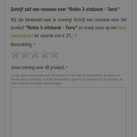
Schrijf zelf een recensie over "Robin 3-zitsbank - Terra"
Wij zijn benieuwd naar je mening! Schrijf een recensie over het
product
"Robin 3-zitsbank - Terra"
en maak kans op een
Boet
Cadeaukaart
ter waarde van € 25,- !
Beoordeling:
*
Jouw mening over dit product:
*
Let op: deze recensie gaat over het product en niet over ons tuincentrum, de service of
levering van je bestelling. Je kunt bijvoorbeeld in gaan op de kwaliteit van het product, de
look & feel en belangrijke eigenschappen.