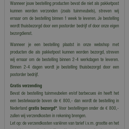
Vierkant
Wanneer jouw bestelling producten bevat die niet als pakketpost
kunnen worden verzonden (zoals tuinmeubels), streven wij
Geschikt voor
ernaar om de bestelling binnen 1 week te leveren. Je bestelling
Binnen, Buiten
wordt thuisbezorgd door een postorder bedrijf of door onze eigen
Materiaal
bezorgdienst.
Rotan
Wanneer je een bestelling plaatst in onze webshop met
Lengte/diameter (cm)
producten die als pakketpost kunnen worden bezorgd, streven
21 cm
wij ernaar om de bestelling binnen 2-4 werkdagen te leveren.
Binnen 2-4 dagen wordt je bestelling thuisbezorgd door een
Lengte
postorder bedrijf.
21 cm
Gratis verzending
Breedte
Bevat de bestelling tuinmeubelen en/of barbecues én heeft het
21 cm
een bestelwaarde boven de € 800,- dan wordt de bestelling in
Hoogte
Nederland
gratis bezorgd*
. Voor bestellingen onder de € 800,-
19 cm
zullen wij verzendkosten in rekening brengen.
Let op: de verzendkosten variëren van tarief i.v.m. grootte en het