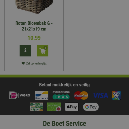
Rotan Bloembak G -
21x21x19 cm
10
,
99
Zet op verlanglijst
Betaal makkelijk en veilig
De Boet Service