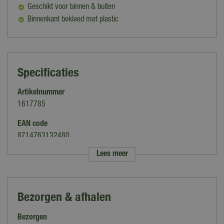
Geschikt voor binnen & buiten
Binnenkant bekleed met plastic
Specificaties
Artikelnummer
1617785
EAN code
8714763132480
Lees meer
Merk
Van der Leeden
Kleur
Bezorgen & afhalen
Bruin
Bezorgen
Uitvoering