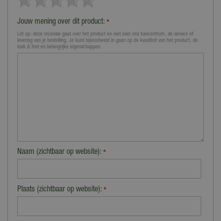
Jouw mening over dit product:
*
Let op: deze recensie gaat over het product en niet over ons tuincentrum, de service of
levering van je bestelling. Je kunt bijvoorbeeld in gaan op de kwaliteit van het product, de
look & feel en belangrijke eigenschappen.
Naam (zichtbaar op website):
*
Plaats (zichtbaar op website):
*