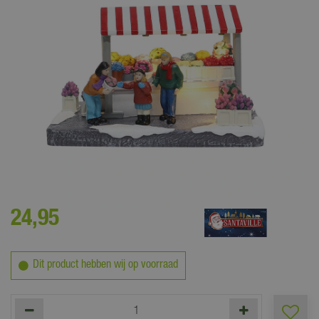
De leukste Santaville taferelen voor een sfeervol miniatuur kerstdorp
24
,
95
Dit product hebben wij op voorraad