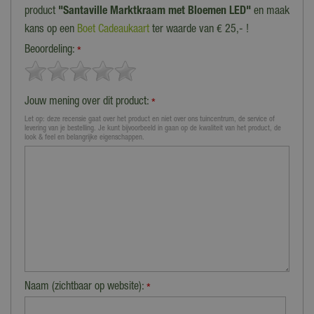
product
"Santaville Marktkraam met Bloemen LED"
en maak
kans op een
Boet Cadeaukaart
ter waarde van € 25,- !
Beoordeling:
*
Jouw mening over dit product:
*
Let op: deze recensie gaat over het product en niet over ons tuincentrum, de service of
levering van je bestelling. Je kunt bijvoorbeeld in gaan op de kwaliteit van het product, de
look & feel en belangrijke eigenschappen.
Naam (zichtbaar op website):
*