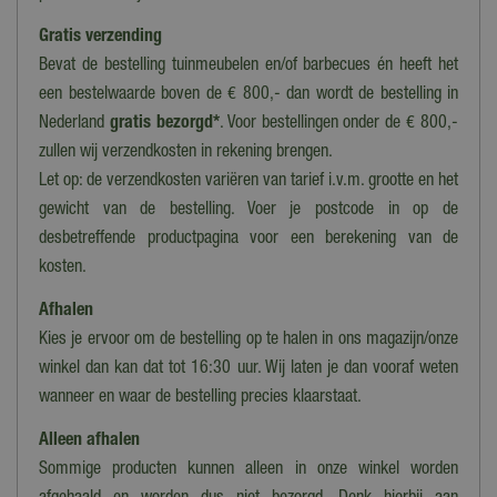
19 cm
Gratis verzending
Breedte
Bevat de bestelling tuinmeubelen en/of barbecues én heeft het
12 cm
een bestelwaarde boven de € 800,- dan wordt de bestelling in
Hoogte
Nederland
gratis bezorgd*
. Voor bestellingen onder de € 800,-
12 cm
zullen wij verzendkosten in rekening brengen.
Let op: de verzendkosten variëren van tarief i.v.m. grootte en het
Voeding
Adapter, Batterijen
gewicht van de bestelling. Voer je postcode in op de
desbetreffende productpagina voor een berekening van de
kosten.
Afhalen
Kies je ervoor om de bestelling op te halen in ons magazijn/onze
winkel dan kan dat tot 16:30 uur. Wij laten je dan vooraf weten
wanneer en waar de bestelling precies klaarstaat.
Alleen afhalen
Sommige producten kunnen alleen in onze winkel worden