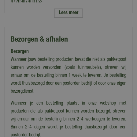
8720987403152
Lees meer
Merk
Santaville
Categorie
Bezorgen & afhalen
Taferelen
Bezorgen
Thema
Algemeen
Wanneer jouw bestelling producten bevat die niet als pakketpost
kunnen worden verzonden (zoals tuinmeubels), streven wij
Verlichting
ernaar om de bestelling binnen 1 week te leveren. Je bestelling
Ja
wordt thuisbezorgd door een postorder bedrijf of door onze eigen
Bewegend
bezorgdienst.
Nee
Wanneer je een bestelling plaatst in onze webshop met
Geluid
producten die als pakketpost kunnen worden bezorgd, streven
Nee
wij ernaar om de bestelling binnen 2-4 werkdagen te leveren.
Binnen 2-4 dagen wordt je bestelling thuisbezorgd door een
Lengte
postorder bedrijf.