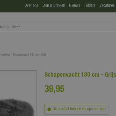
Over ons
Eten & Drinken
Nieuws
Folders
Vacatures
 vachtjes
Schapenvacht 180 cm - Grijs
Schapenvacht 180 cm - Grij
39
,
95
Dit product hebben wij op voorraad