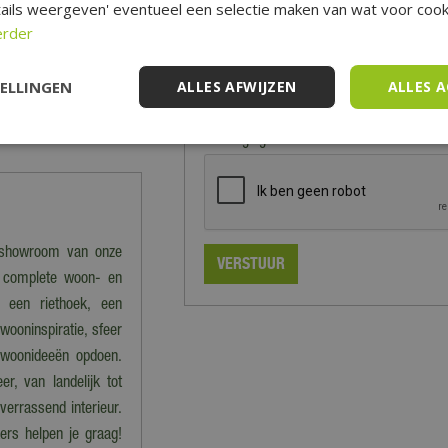
ails weergeven' eventueel een selectie maken van wat voor cooki
act opnemen met onze
erder
E-mailadres (niet zichtbaar):
*
TELLINGEN
ALLES AFWIJZEN
ALLES 
n, ligbanken, parasols,
Beveiligingscontrole:
e showroom van onze
er complete woon- en
, een riethoek, een
ooninspiratie, sfeer
n woonideeën opdoen.
r, van landelijk tot
 verrassend interieur.
rs helpen je graag!