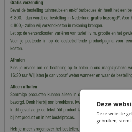
Gratis verzending
Bevat de bestelling tuinmeubelen en/of barbecues én heeft het een b
€ 800,- dan wordt de bestelling in Nederland
gratis bezorgd*
. Voor 
€ 800,- zullen wij verzendkosten in rekening brengen.
Let op: de verzendkosten variëren van tarief i.v.m. grootte en het gewi
Voer je postcode in op de desbetreffende productpagina voor ee
kosten.
Afhalen
Kies je ervoor om de bestelling op te halen in ons magazijn/onze wi
16:30 uur. Wij laten je dan vooraf weten wanneer en waar de bestelling
Alleen afhalen
Sommige producten kunnen alleen in onze winkel worden afgehaald
Deze websi
bezorgd. Denk hierbij aan breekbare, kwetsbare, zware of moeilijk te
In dit geval zie je de tekst 'dit product kan alleen worden opgehaald, 
Deze website geb
bij het product en in het bestelproces.
gebruiken, stemt 
Heb je meer vragen over het bestellen, bezorgen en/of afhalen kun j