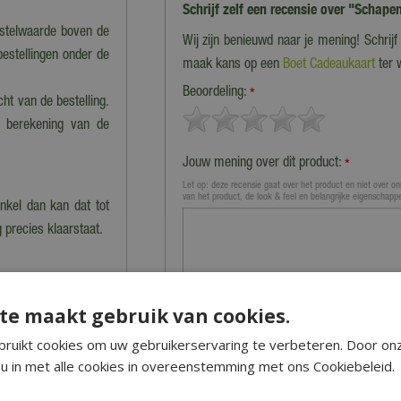
Schrijf zelf een recensie over "Schape
estelwaarde boven de
Wij zijn benieuwd naar je mening! Schrij
bestellingen onder de
maak kans op een
Boet Cadeaukaart
ter 
Beoordeling:
*
cht van de bestelling.
n berekening van de
Jouw mening over dit product:
*
Let op: deze recensie gaat over het product en niet over ons
van het product, de look & feel en belangrijke eigenschapp
nkel dan kan dat tot
 precies klaarstaat.
 en worden dus niet
te maakt gebruik van cookies.
 vervoeren producten.
niet verzonden' staan
ruikt cookies om uw gebruikerservaring te verbeteren. Door on
u in met alle cookies in overeenstemming met ons Cookiebeleid.
Naam (zichtbaar op website):
*
e
hier
de veelgestelde