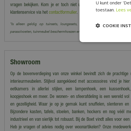
U kunt onder 'Det
vragen bekijken. Kom je er toch niet uit? Dan kun je altijd cont
toestaan.
Lees v
klantenservice via het
contactformulier
.
COOKIE INS
*Is alleen geldig op tuinsets, loungesets, tuinstoelen, tuintafels, tuinbanke
parasolvoeten, tuinmeubel beschermhoezen en barbecues.
Showroom
Op de bovenverdieping van onze winkel bevindt zich de prachtig
interieurmeubelen. Stijlvol aangekleed met accessoires vind je hi
eetkamers in allerlei stijlen, een lampenhoek, een kussenhoek
koopjeshoek en meer. De wonen- en sfeerafdeling is een wereld vol w
en gezelligheid. Waar je op je gemak kunt snuffelen, slenteren e
Bijzondere kasten, tafels, stoelen, banken, hockers en nog véél mee
industrieel en van sierlijk tot robuust. Bij de Boet vindt alles voor een
Heb je vragen of advies nodig over woonartikelen? Onze medewerke