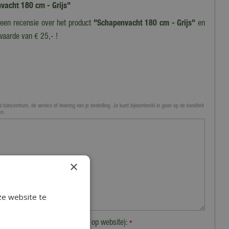
nvacht 180 cm - Grijs"
f een recensie over het product
"Schapenvacht 180 cm - Grijs"
en
waarde van € 25,- !
 tuincentrum, de service of levering van je bestelling. Je kunt bijvoorbeeld in gaan op de kwaliteit
en.
×
ze website te
Plaats (zichtbaar op website):
*