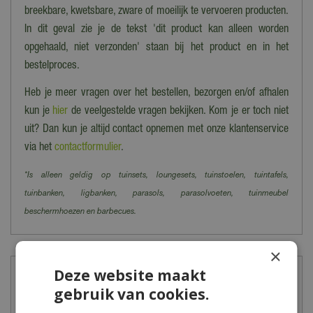
breekbare, kwetsbare, zware of moeilijk te vervoeren producten.
In dit geval zie je de tekst 'dit product kan alleen worden
opgehaald, niet verzonden' staan bij het product en in het
bestelproces.
Heb je meer vragen over het bestellen, bezorgen en/of afhalen
kun je
hier
de veelgestelde vragen bekijken. Kom je er toch niet
uit? Dan kun je altijd contact opnemen met onze klantenservice
via het
contactformulier
.
*Is alleen geldig op tuinsets, loungesets, tuinstoelen, tuintafels,
tuinbanken, ligbanken, parasols, parasolvoeten, tuinmeubel
beschermhoezen en barbecues.
×
Deze website maakt
Meer informatie
gebruik van cookies.