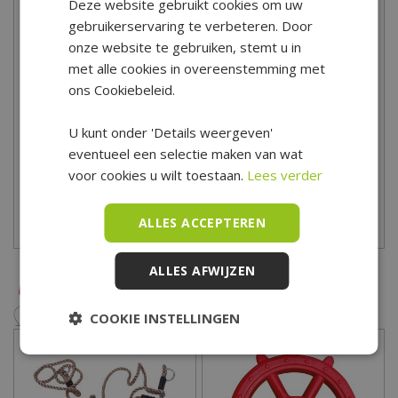
Het mooiste avontuur begint in de achtertuin! Maak van je tuin
Deze website gebruikt cookies om uw
een echt speelparadijs voor jong en oud! Heb je advies nodig bij
gebruikerservaring te verbeteren. Door
onze website te gebruiken, stemt u in
het kopen van buitenspeelgoed? Dan ben je van harte
met alle cookies in overeenstemming met
uitgenodigd in onze showroom! Vrijwel al het
ons Cookiebeleid.
buitenspeelgoed hebben wij op voorraad, zodat je altijd keuze
hebt! Koop je buitenspeelgoed online in onze webshop of in onze
U kunt onder 'Details weergeven'
winkel in Hoogwoud. Tuincentrum De Boet is gelegen in het hart
eventueel een selectie maken van wat
van Noord-Holland, centraal in een driehoek tussen Hoorn,
voor cookies u wilt toestaan.
Lees verder
Schagen en Alkmaar.
Bekijk hier onze openingstijden
ALLES ACCEPTEREN
ALLES AFWIJZEN
COOKIE INSTELLINGEN