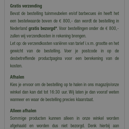
Gratis verzending
Breedte
Bevat de bestelling tuinmeubelen en/of barbecues én heeft het
16,5 cm
een bestelwaarde boven de € 800,- dan wordt de bestelling in
Hoogte
Nederland
gratis bezorgd*
. Voor bestellingen onder de € 800,-
8,5 cm
zullen wij verzendkosten in rekening brengen.
Let op: de verzendkosten variëren van tarief i.v.m. grootte en het
gewicht van de bestelling. Voer je postcode in op de
desbetreffende productpagina voor een berekening van de
kosten.
Afhalen
Kies je ervoor om de bestelling op te halen in ons magazijn/onze
winkel dan kan dat tot 16:30 uur. Wij laten je dan vooraf weten
wanneer en waar de bestelling precies klaarstaat.
Alleen afhalen
Sommige producten kunnen alleen in onze winkel worden
afgehaald en worden dus niet bezorgd. Denk hierbij aan