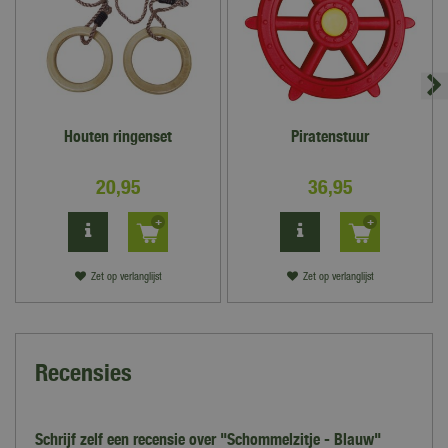
Houten ringenset
Piratenstuur
20
,
95
36
,
95
Zet op verlanglijst
Zet op verlanglijst
Recensies
Schrijf zelf een recensie over "Schommelzitje - Blauw"