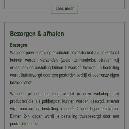
Lees meer
Merk
Buitengewoon Boet
Soort
Bezorgen & afhalen
Schommel
Bezorgen
Kleur
Blauw, Blauw
Wanneer jouw bestelling producten bevat die niet als pakketpost
kunnen worden verzonden (zoals tuinmeubels), streven wij
Geschikt voor
ernaar om de bestelling binnen 1 week te leveren. Je bestelling
Schommel
wordt thuisbezorgd door een postorder bedrijf of door onze eigen
Leeftijd
bezorgdienst.
2+
Wanneer je een bestelling plaatst in onze webshop met
Materiaal
producten die als pakketpost kunnen worden bezorgd, streven
Kunststof
wij ernaar om de bestelling binnen 2-4 werkdagen te leveren.
Binnen 2-4 dagen wordt je bestelling thuisbezorgd door een
Lengte
postorder bedrijf.
43 cm