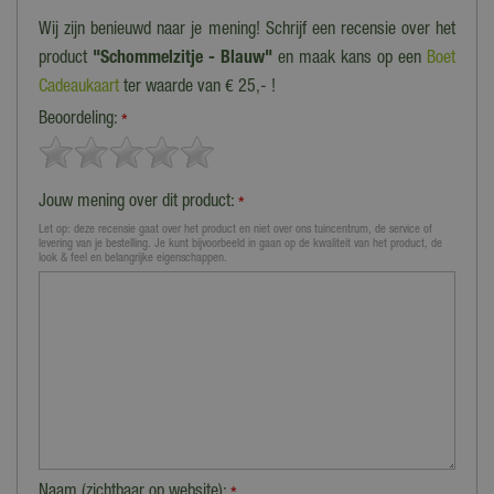
Wij zijn benieuwd naar je mening! Schrijf een recensie over het
product
"Schommelzitje - Blauw"
en maak kans op een
Boet
Cadeaukaart
ter waarde van € 25,- !
Beoordeling:
*
Jouw mening over dit product:
*
Let op: deze recensie gaat over het product en niet over ons tuincentrum, de service of
levering van je bestelling. Je kunt bijvoorbeeld in gaan op de kwaliteit van het product, de
look & feel en belangrijke eigenschappen.
Naam (zichtbaar op website):