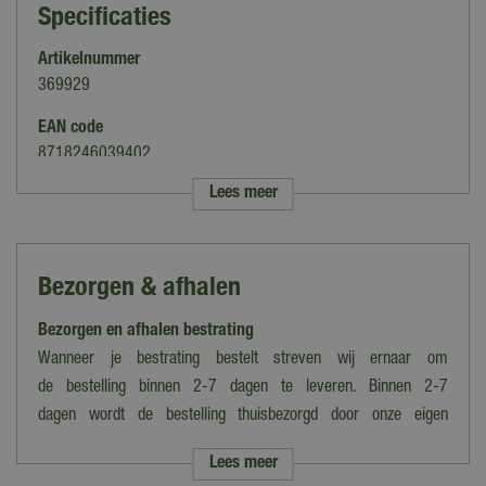
Specificaties
Artikelnummer
369929
EAN code
8718246039402
Lees meer
Merk
Excluton
Kleur
Bezorgen & afhalen
Geel
Bezorgen en afhalen bestrating
Gewicht
25 kg per zak
Wanneer je bestrating bestelt streven wij ernaar om
de bestelling binnen 2-7 dagen te leveren. Binnen 2-7
Formaat
dagen wordt de bestelling thuisbezorgd door onze eigen
Fijn
bezorgdienst.
Lees meer
Dikte
Let op: de verzendkosten variëren van tarief i.v.m. grootte en het