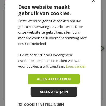
×
Deze website maakt
gebruik van cookies.
Deze website gebruikt cookies om uw
gebruikerservaring te verbeteren. Door
onze website te gebruiken, stemt u in
met alle cookies in overeenstemming met
ons Cookiebeleid.
U kunt onder 'Details weergeven'
eventueel een selectie maken van wat
BigBag 1000 kg yellow sun
BigBag 1000 kg graniet
split 8-16 mm
split rood 8-16 mm
voor cookies u wilt toestaan.
Lees verder
219
,
00
219
,
00
ALLES ACCEPTEREN
ALLES AFWIJZEN
Zet op verlanglijst
Zet op verlanglijst
COOKIE INSTELLINGEN