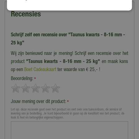
Recensies
Schrijf zelf een recensie over "Taunus kwarts - 8-16 mm -
25 kg"
Wij zijn benieuwd naar je mening! Schrijf een recensie over het
product
"Taunus kwarts - 8-16 mm - 25 kg"
en maak kans
op een
Boet Cadeaukaart
ter waarde van € 25,- !
Beoordeling:
*
Jouw mening over dit product:
*
Let op: deze recensie gaat over het product en niet over ons tuincentrum, de service of
levering van je bestelling. Je kunt bijvoorbeeld in gaan op de kwaliteit van het product, de
look & feel en belangrijke eigenschappen.