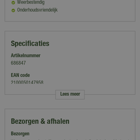
Weerbestendig
Onderhoudsvriendelijk
Specificaties
Artikelnummer
686847
EAN code
2100050147958
Lees meer
Merk
Trestino
Kleur
Bezorgen & afhalen
Zwart
Bezorgen
Uitvoering