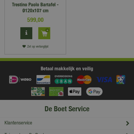
Trestino Paolo Bartafel -
Ø120x107 cm
599
,
00
Zet op verlanglijst
Betaal makkelijk en veilig
De Boet Service
Klantenservice