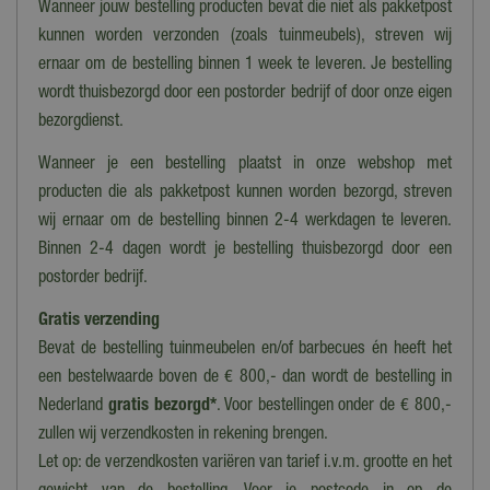
Rond
Wanneer jouw bestelling producten bevat die niet als pakketpost
kunnen worden verzonden (zoals tuinmeubels), streven wij
Hoofdmateriaal tafelblad
ernaar om de bestelling binnen 1 week te leveren. Je bestelling
Steen
wordt thuisbezorgd door een postorder bedrijf of door onze eigen
Hoofdmateriaal onderstel
bezorgdienst.
Metaal
Wanneer je een bestelling plaatst in onze webshop met
Materiaal
producten die als pakketpost kunnen worden bezorgd, streven
Aluminium, Keramiek
wij ernaar om de bestelling binnen 2-4 werkdagen te leveren.
Binnen 2-4 dagen wordt je bestelling thuisbezorgd door een
Lengte/diameter (cm)
postorder bedrijf.
120 cm
Gratis verzending
Hoogte
Bevat de bestelling tuinmeubelen en/of barbecues én heeft het
107 cm
een bestelwaarde boven de € 800,- dan wordt de bestelling in
Diameter
Nederland
gratis bezorgd*
. Voor bestellingen onder de € 800,-
120 cm
zullen wij verzendkosten in rekening brengen.
Let op: de verzendkosten variëren van tarief i.v.m. grootte en het
Tuinmeubeltrend