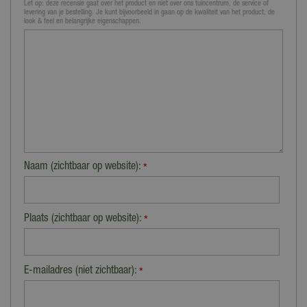
Let op: deze recensie gaat over het product en niet over ons tuincentrum, de service of
levering van je bestelling. Je kunt bijvoorbeeld in gaan op de kwaliteit van het product, de
look & feel en belangrijke eigenschappen.
Naam (zichtbaar op website):
*
Plaats (zichtbaar op website):
*
E-mailadres (niet zichtbaar):
*