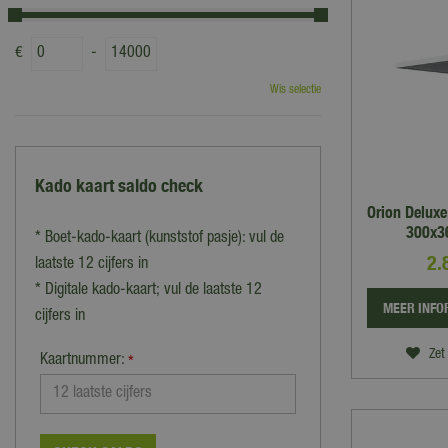
€
-
Wis selectie
Kado kaart saldo check
Orion Delux
300x36
* Boet-kado-kaart (kunststof pasje): vul de
2.
laatste 12 cijfers in
* Digitale kado-kaart; vul de laatste 12
MEER INFO
cijfers in
Zet 
Kaartnummer:
*