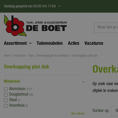
Ga
Vandaag geopend van
09:00
t/m
17:00
naar
content
Assortiment
Tuinmeubelen
Acties
Vacatures
Home
Producten
Tuin
Overkappingen & veranda's
Overkapping plat dak
Overk
Overkapping plat dak
Materiaal
Op zoek naar ee
Aluminium
(117)
zitplek te maken
Douglashout
(20)
Staal
(1)
Vurenhout
(2)
Sorteer op
Wis selectie