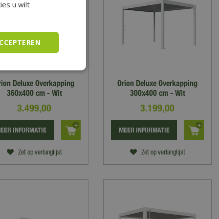
es u wilt
ACCEPTEREN
rion Deluxe Overkapping
Orion Deluxe Overkapping
360x400 cm - Wit
300x400 cm - Wit
3.499
,
00
3.199
,
00
EER INFORMATIE
MEER INFORMATIE
Zet op verlanglijst
Zet op verlanglijst