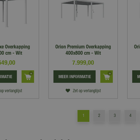
uxe Overkapping
Orion Premium Overkapping
Or
0 cm - Wit
400x800 cm - Wit
649
,
00
7.999
,
00
RMATIE
MEER INFORMATIE
M
op verlanglijst
Zet op verlanglijst
1
2
3
4