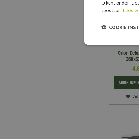
U kunt onder 'Det
toestaan.
Lees v
COOKIE INS
Orion Del
360x53
4.
MEER INFO
Zet 