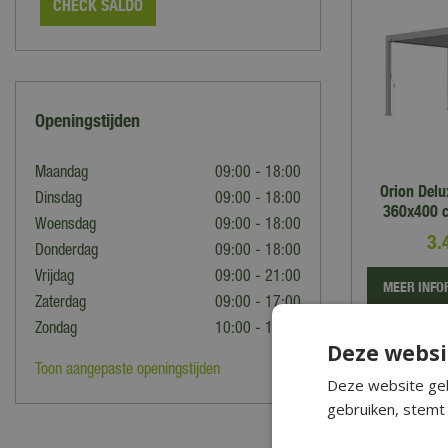
CHECK SALDO
Openingstijden
Maandag
09:00 - 18:00
Orion Del
Dinsdag
09:00 - 18:00
360x400 c
Woensdag
09:00 - 18:00
3.
Donderdag
09:00 - 18:00
Vrijdag
09:00 - 21:00
MEER INFO
Zaterdag
09:00 - 17:00
Zondag
10:00 - 17:00
Zet 
Deze websi
Toon aangepaste openingstijden
Deze website geb
gebruiken, stemt 