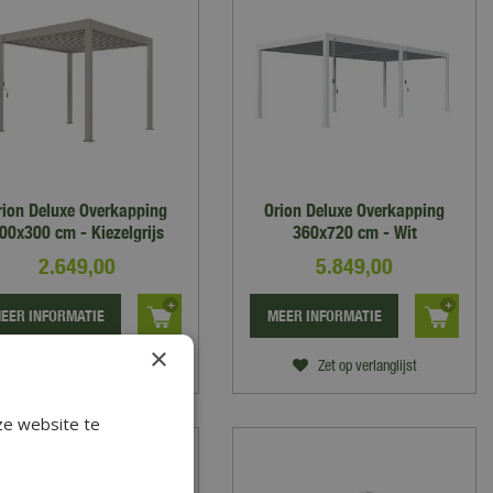
rion Deluxe Overkapping
Orion Deluxe Overkapping
00x300 cm - Kiezelgrijs
360x720 cm - Wit
2.649
,
00
5.849
,
00
EER INFORMATIE
MEER INFORMATIE
×
Zet op verlanglijst
Zet op verlanglijst
ze website te