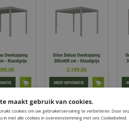
uxe Overkapping
Orion Deluxe Overkapping
O
m - Kiezelgrijs
300x400 cm - Kiezelgrijs
3
499
,
00
3.199
,
00
RMATIE
MEER INFORMATIE
M
op verlanglijst
Zet op verlanglijst
te maakt gebruik van cookies.
ruikt cookies om uw gebruikerservaring te verbeteren. Door on
u in met alle cookies in overeenstemming met ons Cookiebeleid.