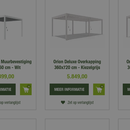
e Muurbevestiging
Orion Deluxe Overkapping
O
0 cm - Wit
360x720 cm - Kiezelgrijs
3
899
,
00
5.849
,
00
RMATIE
MEER INFORMATIE
M
op verlanglijst
Zet op verlanglijst