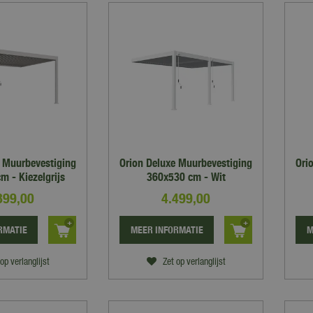
e Muurbevestiging
Orion Deluxe Muurbevestiging
Ori
m - Kiezelgrijs
360x530 cm - Wit
899
,
00
4.499
,
00
RMATIE
MEER INFORMATIE
M
op verlanglijst
Zet op verlanglijst