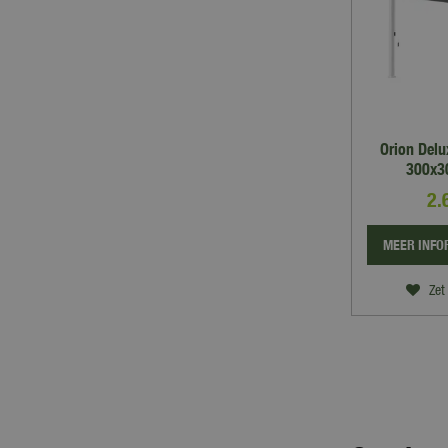
Orion Del
300x30
2.
MEER INFO
Zet 