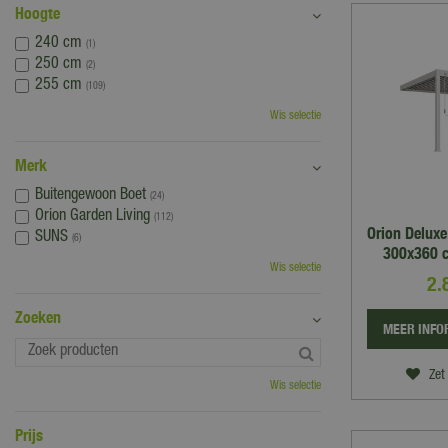
Hoogte
240 cm
(1)
250 cm
(2)
255 cm
(109)
Wis selectie
Merk
Buitengewoon Boet
(24)
Orion Garden Living
(112)
Orion Delux
SUNS
(6)
300x360 c
Wis selectie
2.
Zoeken
MEER INFO
Zet 
Wis selectie
Prijs