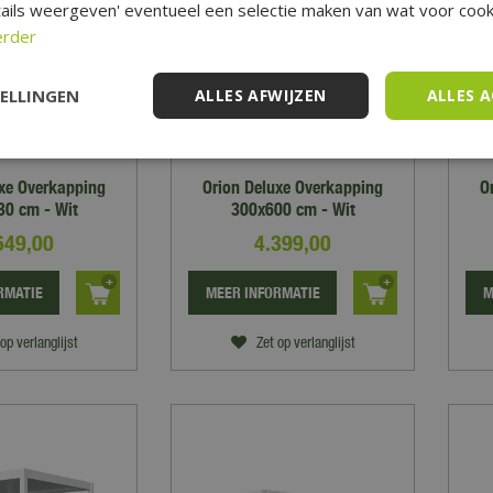
ails weergeven' eventueel een selectie maken van wat voor cooki
erder
TELLINGEN
ALLES AFWIJZEN
ALLES 
uxe Overkapping
Orion Deluxe Overkapping
O
0 cm - Wit
300x600 cm - Wit
649
,
00
4.399
,
00
RMATIE
MEER INFORMATIE
M
op verlanglijst
Zet op verlanglijst