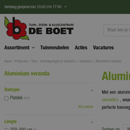
Ga
Vandaag geopend van
10:00
t/m
17:00
naar
content
Assortiment
Tuinmeubelen
Acties
Vacatures
Home
Producten
Tuin
Overkappingen & veranda's
Veranda's
Aluminium veranda
Alumi
Aluminium veranda
Daktype
Met een alumini
Platdak
(117)
veranda’s
, waar
Wis selectie
perfecte toevoeg
Lengte