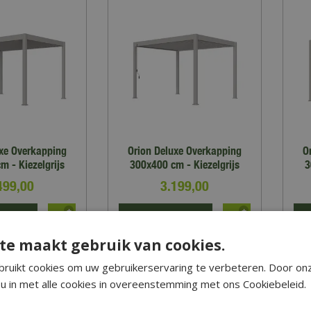
uxe Overkapping
Orion Deluxe Overkapping
O
m - Kiezelgrijs
300x400 cm - Kiezelgrijs
3
499
,
00
3.199
,
00
RMATIE
MEER INFORMATIE
M
te maakt gebruik van cookies.
op verlanglijst
Zet op verlanglijst
ruikt cookies om uw gebruikerservaring te verbeteren. Door on
u in met alle cookies in overeenstemming met ons Cookiebeleid.