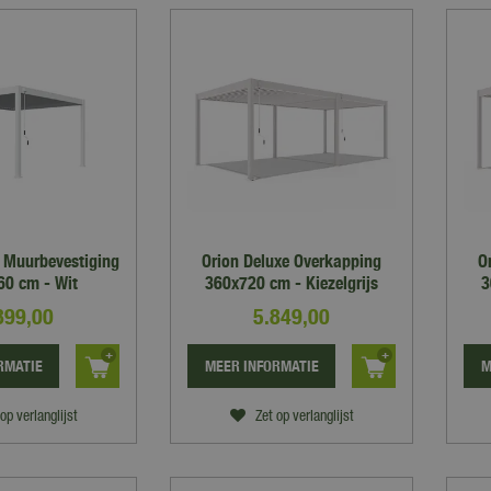
e Muurbevestiging
Orion Deluxe Overkapping
O
0 cm - Wit
360x720 cm - Kiezelgrijs
3
899
,
00
5.849
,
00
RMATIE
MEER INFORMATIE
M
op verlanglijst
Zet op verlanglijst