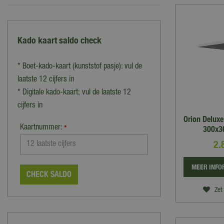
Kado kaart saldo check
* Boet-kado-kaart (kunststof pasje): vul de
laatste 12 cijfers in
* Digitale kado-kaart; vul de laatste 12
cijfers in
Orion Delux
Kaartnummer:
300x36
*
2.
MEER INFO
CHECK SALDO
Zet 