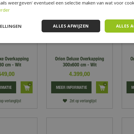
ails weergeven' eventueel een selectie maken van wat voor cooki
erder
TELLINGEN
ALLES AFWIJZEN
ALLES 
uxe Overkapping
Orion Deluxe Overkapping
O
0 cm - Wit
300x600 cm - Wit
649
,
00
4.399
,
00
RMATIE
MEER INFORMATIE
M
op verlanglijst
Zet op verlanglijst