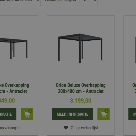
Aantal per pagina
uxe Overkapping
Orion Deluxe Overkapping
O
cm - Antraciet
300x400 cm - Antraciet
849
,
00
3.199
,
00
RMATIE
MEER INFORMATIE
M
op verlanglijst
Zet op verlanglijst