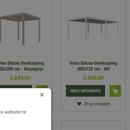
rion Deluxe Overkapping
Orion Deluxe Overkapping
00x300 cm - Kiezelgrijs
360x720 cm - Wit
2.649
,
00
5.849
,
00
EER INFORMATIE
MEER INFORMATIE
×
Zet op verlanglijst
Zet op verlanglijst
ze website te