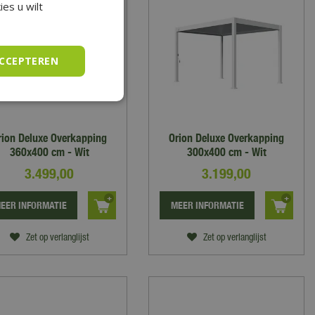
es u wilt
ACCEPTEREN
rion Deluxe Overkapping
Orion Deluxe Overkapping
360x400 cm - Wit
300x400 cm - Wit
3.499
,
00
3.199
,
00
EER INFORMATIE
MEER INFORMATIE
Zet op verlanglijst
Zet op verlanglijst