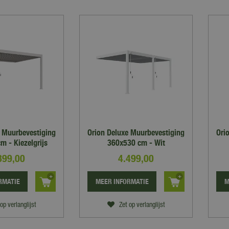
e Muurbevestiging
Orion Deluxe Muurbevestiging
Ori
m - Kiezelgrijs
360x530 cm - Wit
899
,
00
4.499
,
00
RMATIE
MEER INFORMATIE
M
op verlanglijst
Zet op verlanglijst