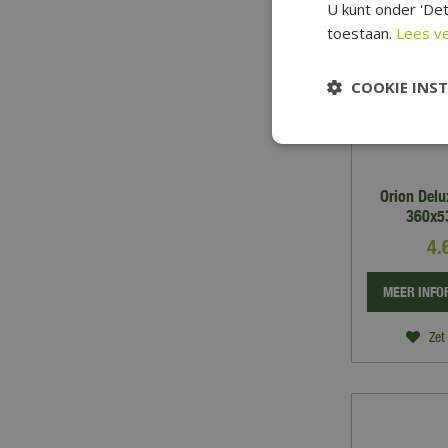
U kunt onder 'Det
toestaan.
Lees v
COOKIE INS
Orion Del
360x53
4.
MEER INFO
Zet 