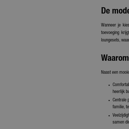
De mode
Wanneer je kies
toevoeging krijg
loungesets, waard
Waarom 
Naast een mooie 
Comfortab
heerlijk 
Centrale 
familie, t
Veelzijdi
samen din