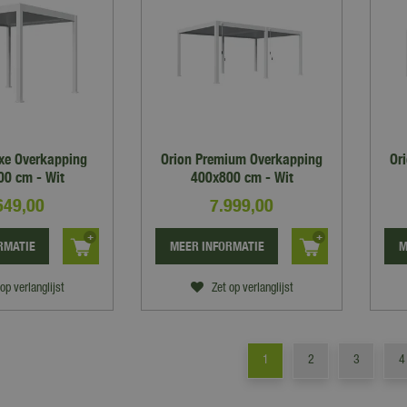
uxe Overkapping
Orion Premium Overkapping
Or
0 cm - Wit
400x800 cm - Wit
649
,
00
7.999
,
00
RMATIE
MEER INFORMATIE
M
op verlanglijst
Zet op verlanglijst
1
2
3
4