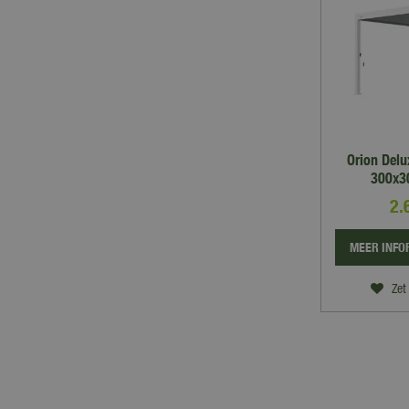
Orion Del
300x30
2.
MEER INFO
Zet 