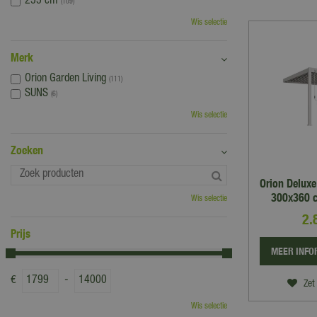
255 cm
(109)
Wis selectie
Merk
Orion Garden Living
(111)
SUNS
(6)
Wis selectie
Zoeken
Orion Delux
300x360 c
Wis selectie
2.
Prijs
MEER INFO
€
-
Zet 
Wis selectie