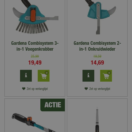
Gardena Combisystem 3-
Gardena Combisystem 2-
in-1 Voegenkrabber
in-1 Onkruidwieder
25
,
99
19
,
59
19
,
49
14
,
69
Zet op verlanglijst
Zet op verlanglijst