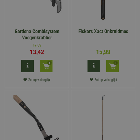
Gardena Combisystem
Fiskars Xact Onkruidmes
Voegenkrabber
17
,
89
13
,
42
15
,
99
Zet op verlanglijst
Zet op verlanglijst