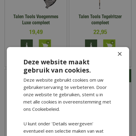
Talen Tools Voegenmes
Talen Tools Tegelritzer
Luxe compleet
compleet
19
,
49
22
,
95
×
Deze website maakt
Zet op verlanglijst
Zet op verlanglijst
gebruik van cookies.
Deze website gebruikt cookies om uw
gebruikerservaring te verbeteren. Door
onze website te gebruiken, stemt u in
met alle cookies in overeenstemming met
ons Cookiebeleid.
U kunt onder 'Details weergeven'
eventueel een selectie maken van wat
Talen Tools
Talen Tools