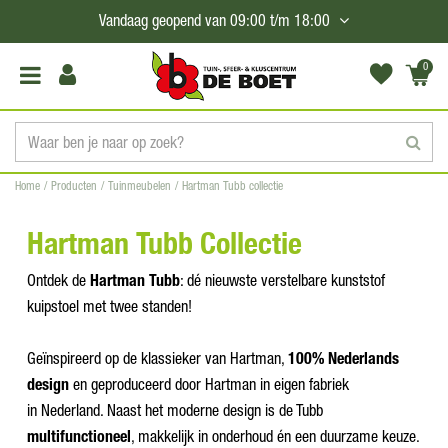
G
Vandaag geopend van
09:00
t/m
18:00
a
n
0
(€0,
a
00)
a
r
c
Home
Producten
Tuinmeubelen
Hartman Tubb collectie
o
n
Hartman Tubb Collectie
t
e
Ontdek de
Hartman Tubb
: dé nieuwste verstelbare kunststof
n
kuipstoel met twee standen!
t
Geïnspireerd op de klassieker van Hartman,
100% Nederlands
design
en geproduceerd door Hartman in eigen fabriek
in Nederland. Naast het moderne design is de Tubb
multifunctioneel
, makkelijk in onderhoud én een duurzame keuze.