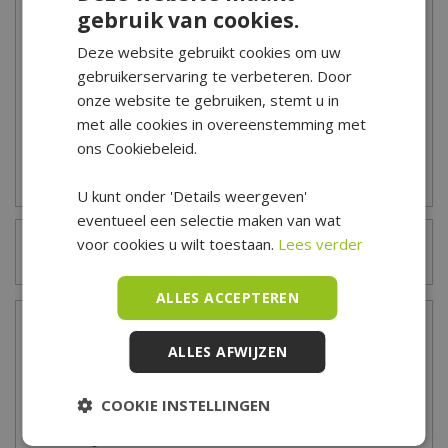
gebruik van cookies.
Platinum Bout met Oog -
Platinum Karabijnhaak -
Deze website gebruikt cookies om uw
M8x100 mm
8x80 mm
gebruikerservaring te verbeteren. Door
7
,
95
7
,
45
onze website te gebruiken, stemt u in
met alle cookies in overeenstemming met
ons Cookiebeleid.
Zet op verlanglijst
Zet op verlanglijst
U kunt onder 'Details weergeven'
eventueel een selectie maken van wat
voor cookies u wilt toestaan.
Lees verder
Kado-kaart saldo checken? Klik hier!
ALLES ACCEPTEREN
Openingstijden
ALLES AFWIJZEN
Maandag
09:00 - 18:00
Dinsdag
09:00 - 18:00
COOKIE INSTELLINGEN
Woensdag
09:00 - 18:00
Donderdag
09:00 - 18:00