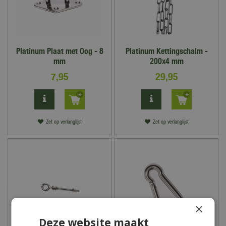
Platinum Plaat met Oog - 8
Platinum Kettingschalm -
mm
200x4 mm
7
,
95
29
,
95
Zet op verlanglijst
Zet op verlanglijst
×
Deze website maakt