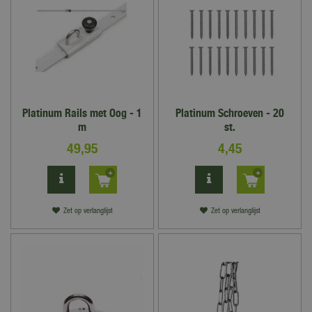
Platinum Rails met Oog - 1
Platinum Schroeven - 20
m
st.
49
,
95
4
,
45
Zet op verlanglijst
Zet op verlanglijst