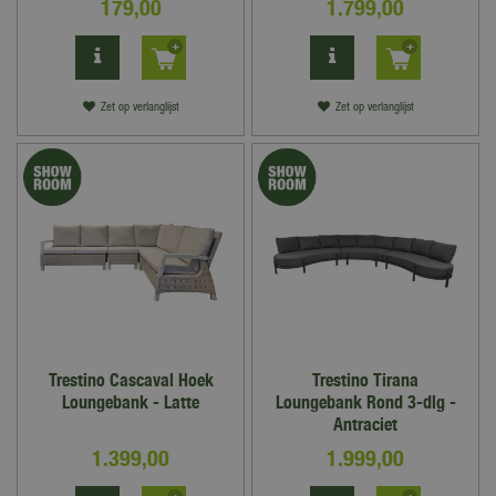
179
,
00
1.799
,
00
Zet op verlanglijst
Zet op verlanglijst
Trestino Cascaval Hoek
Trestino Tirana
Loungebank - Latte
Loungebank Rond 3-dlg -
Antraciet
1.399
,
00
1.999
,
00