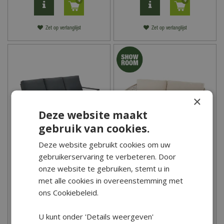
Zet op verlanglijst
Zet op verlanglijst
×
Deze website maakt
gebruik van cookies.
Deze website gebruikt cookies om uw
Garden Impressions
4 Seasons Outdoor Puccini
gebruikerservaring te verbeteren. Door
Lincoln 3-zits Loungebank
3-zits Loungebank
onze website te gebruiken, stemt u in
- Reflex Black
met alle cookies in overeenstemming met
749
,
00
1.819
,
00
ons Cookiebeleid.
U kunt onder 'Details weergeven'