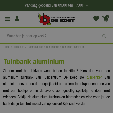
G
Vandaag geopend van
09:00
t/m
17:00
a
n
0
(€0,
a
00)
a
r
c
Home
Producten
Tuinmeubelen
Tuinbanken
Tuinbank aluminium
o
n
Tuinbank aluminium
t
e
Zin om met het lekkere weer buiten te zitten? Kies dan voor een
n
aluminium tuinbank van Tuincentrum De Boet! De
tuinbanken
van
t
aluminium geven jou de mogelijkheid om ultiem te ontspannen in de zon
met een boekje en in de avond een gezellig spelletje te doen met
vrienden. Bekijk de aluminium tuinbanken hieronder en vind voor jou de
bank die je tuin het meest zal opfleuren! Kijk snel verder.