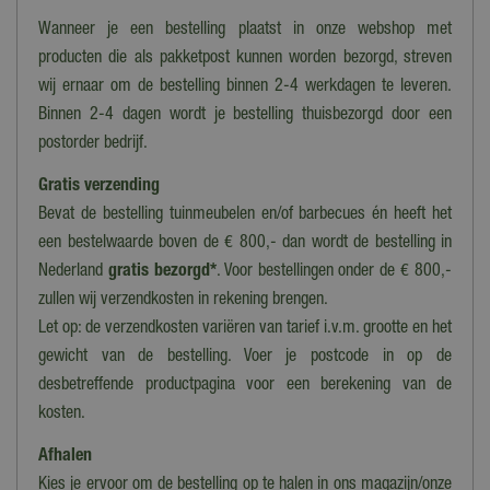
Rotan
Wanneer je een bestelling plaatst in onze webshop met
Type stoel
producten die als pakketpost kunnen worden bezorgd, streven
Armstoel
wij ernaar om de bestelling binnen 2-4 werkdagen te leveren.
Binnen 2-4 dagen wordt je bestelling thuisbezorgd door een
Materiaal
postorder bedrijf.
Rotan
Gratis verzending
Lengte
Bevat de bestelling tuinmeubelen en/of barbecues én heeft het
63 cm
een bestelwaarde boven de € 800,- dan wordt de bestelling in
Breedte
Nederland
gratis bezorgd*
. Voor bestellingen onder de € 800,-
63 cm
zullen wij verzendkosten in rekening brengen.
Let op: de verzendkosten variëren van tarief i.v.m. grootte en het
Hoogte
89 cm
gewicht van de bestelling. Voer je postcode in op de
desbetreffende productpagina voor een berekening van de
Armleuning
kosten.
Ja
Afhalen
Kleur kussens
Kies je ervoor om de bestelling op te halen in ons magazijn/onze