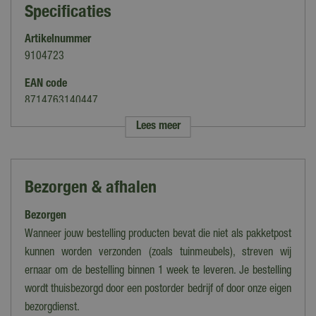
Specificaties
Artikelnummer
9104723
EAN code
8714763140447
Lees meer
Merk
Van der Leeden
Kleur
Bezorgen & afhalen
Bruin
Bezorgen
Hoofdmateriaal
Rotan
Wanneer jouw bestelling producten bevat die niet als pakketpost
kunnen worden verzonden (zoals tuinmeubels), streven wij
Aantal zitplaatsen
ernaar om de bestelling binnen 1 week te leveren. Je bestelling
1 zitplaats
wordt thuisbezorgd door een postorder bedrijf of door onze eigen
Hoofdmateriaal onderstel
bezorgdienst.