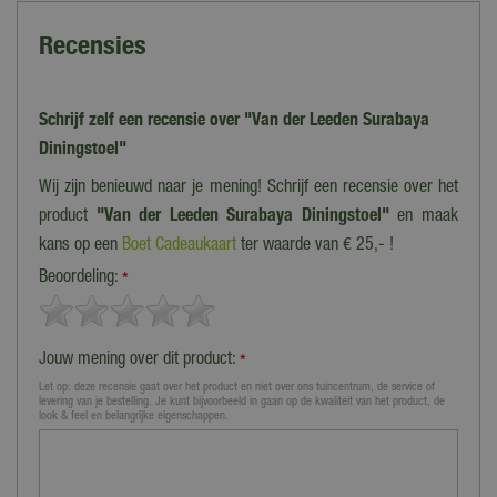
Recensies
Schrijf zelf een recensie over "Van der Leeden Surabaya
Diningstoel"
Wij zijn benieuwd naar je mening! Schrijf een recensie over het
product
"Van der Leeden Surabaya Diningstoel"
en maak
kans op een
Boet Cadeaukaart
ter waarde van € 25,- !
Beoordeling:
*
Jouw mening over dit product:
*
Let op: deze recensie gaat over het product en niet over ons tuincentrum, de service of
levering van je bestelling. Je kunt bijvoorbeeld in gaan op de kwaliteit van het product, de
look & feel en belangrijke eigenschappen.