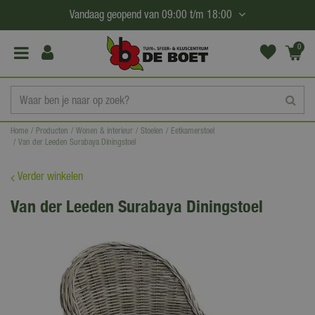
G
Vandaag geopend van
09:00
t/m
18:00
a
n
0
(€0,
a
00)
a
r
c
Home
Producten
Wonen & interieur
Stoelen
Eetkamerstoel
o
Van der Leeden Surabaya Diningstoel
n
t
Verder winkelen
e
Van der Leeden Surabaya Diningstoel
n
t