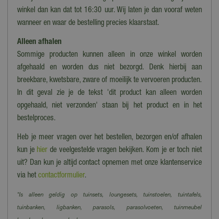
Zwart
winkel dan kan dat tot 16:30 uur. Wij laten je dan vooraf weten
Materiaal zitting
wanneer en waar de bestelling precies klaarstaat.
Rotan
Alleen afhalen
Te zien in showroom
Sommige producten kunnen alleen in onze winkel worden
Ja
afgehaald en worden dus niet bezorgd. Denk hierbij aan
breekbare, kwetsbare, zware of moeilijk te vervoeren producten.
In dit geval zie je de tekst 'dit product kan alleen worden
opgehaald, niet verzonden' staan bij het product en in het
bestelproces.
Heb je meer vragen over het bestellen, bezorgen en/of afhalen
kun je
hier
de veelgestelde vragen bekijken. Kom je er toch niet
uit? Dan kun je altijd contact opnemen met onze klantenservice
via het
contactformulier
.
*Is alleen geldig op tuinsets, loungesets, tuinstoelen, tuintafels,
tuinbanken, ligbanken, parasols, parasolvoeten, tuinmeubel