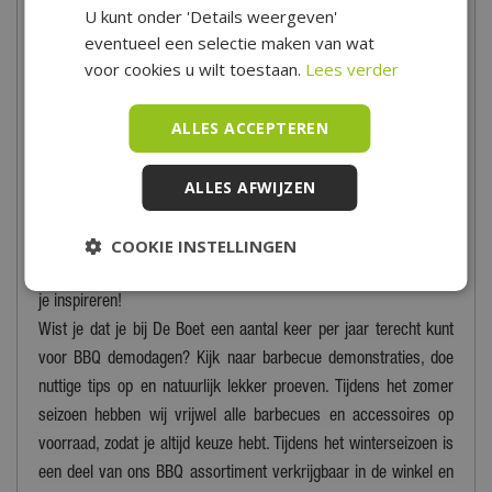
U kunt onder 'Details weergeven'
eventueel een selectie maken van wat
voor cookies u wilt toestaan.
Lees verder
ALLES ACCEPTEREN
In onze winkel in Hoogwoud vind je een prachtige afdeling met
ALLES AFWIJZEN
barbecues van topmerken zoals Weber, Cadac, The Bastard en
Big Green Egg. Zoek je een receptenboek of een mooie BBQ
COOKIE INSTELLINGEN
accessoire? Dan zal je bij De Boet ook zeker slagen. Kom snel
eens langs in onze winkel om het assortiment te bekijken en laat
je inspireren!
Wist je dat je bij De Boet een aantal keer per jaar terecht kunt
voor BBQ demodagen? Kijk naar barbecue demonstraties, doe
nuttige tips op en natuurlijk lekker proeven. Tijdens het zomer
seizoen hebben wij vrijwel alle barbecues en accessoires op
voorraad, zodat je altijd keuze hebt. Tijdens het winterseizoen is
een deel van ons BBQ assortiment verkrijgbaar in de winkel en