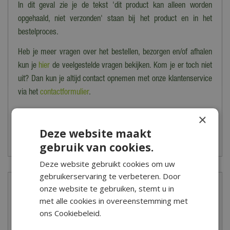
In dit geval zie je de tekst 'dit product kan alleen worden
opgehaald, niet verzonden' staan bij het product en in het
bestelproces.
Heb je meer vragen over het bestellen, bezorgen en/of afhalen
kun je
hier
de veelgestelde vragen bekijken. Kom je er toch niet
uit? Dan kun je altijd contact opnemen met onze klantenservice
via het
contactformulier
.
*Is alleen geldig op tuinsets, loungesets, tuinstoelen, tuintafels,
×
tuinbanken, ligbanken, parasols, parasolvoeten, tuinmeubel
Deze website maakt
beschermhoezen en barbecues.
gebruik van cookies.
Deze website gebruikt cookies om uw
gebruikerservaring te verbeteren. Door
onze website te gebruiken, stemt u in
Showroom
met alle cookies in overeenstemming met
ons Cookiebeleid.