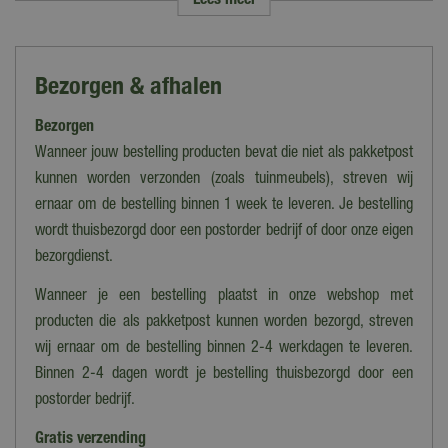
Lees meer
Merk
Weber
Type
Bezorgen & afhalen
Gasdrukregelaar
Bezorgen
Geschikt voor BBQ
Alle barbecues
Wanneer jouw bestelling producten bevat die niet als pakketpost
kunnen worden verzonden (zoals tuinmeubels), streven wij
Serie
ernaar om de bestelling binnen 1 week te leveren. Je bestelling
Q-serie
wordt thuisbezorgd door een postorder bedrijf of door onze eigen
bezorgdienst.
Wanneer je een bestelling plaatst in onze webshop met
producten die als pakketpost kunnen worden bezorgd, streven
wij ernaar om de bestelling binnen 2-4 werkdagen te leveren.
Binnen 2-4 dagen wordt je bestelling thuisbezorgd door een
postorder bedrijf.
Gratis verzending