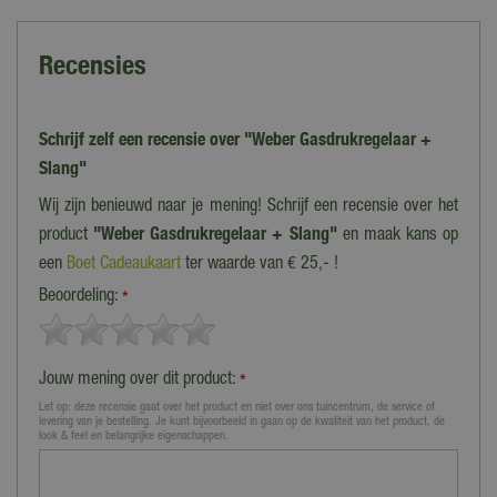
Recensies
Schrijf zelf een recensie over "Weber Gasdrukregelaar +
Slang"
Wij zijn benieuwd naar je mening! Schrijf een recensie over het
product
"Weber Gasdrukregelaar + Slang"
en maak kans op
een
Boet Cadeaukaart
ter waarde van € 25,- !
Beoordeling:
*
Jouw mening over dit product:
*
Let op: deze recensie gaat over het product en niet over ons tuincentrum, de service of
levering van je bestelling. Je kunt bijvoorbeeld in gaan op de kwaliteit van het product, de
look & feel en belangrijke eigenschappen.