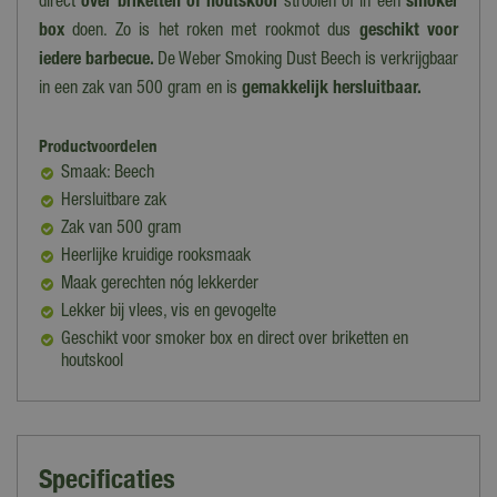
direct
over briketten of houtskool
strooien of in een
smoker
box
doen. Zo is het roken met rookmot dus
geschikt voor
iedere barbecue.
De Weber Smoking Dust Beech is verkrijgbaar
in een zak van 500 gram en is
gemakkelijk hersluitbaar.
Productvoordelen
Smaak: Beech
Hersluitbare zak
Zak van 500 gram
Heerlijke kruidige rooksmaak
Maak gerechten nóg lekkerder
Lekker bij vlees, vis en gevogelte
Geschikt voor smoker box en direct over briketten en
houtskool
Specificaties