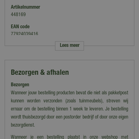
Artikelnummer
448169
EAN code
77924039416
Lees meer
Merk
Weber
Type
Bezorgen & afhalen
Rookmot
Bezorgen
Geschikt voor BBQ
Weber Smoking Dust
Wanneer jouw bestelling producten bevat die niet als pakketpost
kunnen worden verzonden (zoals tuinmeubels), streven wij
Serie
ernaar om de bestelling binnen 1 week te leveren. Je bestelling
Original Accessoires
wordt thuisbezorgd door een postorder bedrijf of door onze eigen
bezorgdienst.
Wanneer je een bestelling plaatst in onze webshop met