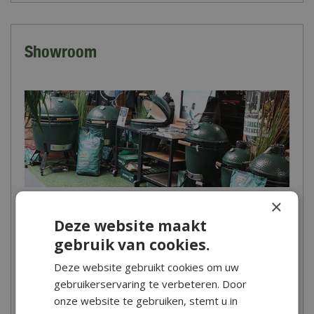
Showroom
×
In onze winkel in Hoogwoud vind je een prachtige afdeling met
Deze website maakt
barbecues van topmerken zoals Weber, Cadac, The Bastard en
gebruik van cookies.
Big Green Egg. Zoek je een receptenboek of een mooie BBQ
accessoire? Dan zal je bij De Boet ook zeker slagen. Kom snel
Deze website gebruikt cookies om uw
eens langs in onze winkel om het assortiment te bekijken en laat
gebruikerservaring te verbeteren. Door
je inspireren!
onze website te gebruiken, stemt u in