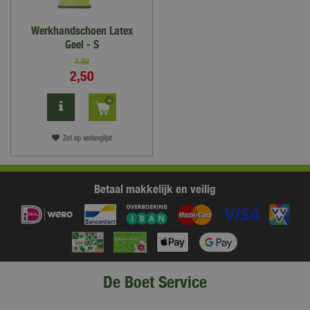
Werkhandschoen Latex
Geel - S
4
,
99
2
,
50
Zet op verlanglijst
Betaal makkelijk en veilig
De Boet Service