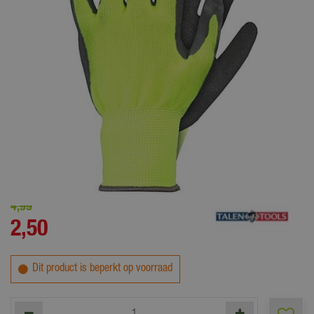
Felgeel/grijze werkhandschoenen met latex coating
4
,
99
2
,
50
Dit product is beperkt op voorraad