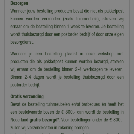
Bezorgen
Hoofdmateriaal
Aluminium
Wanneer jouw bestelling producten bevat die niet als pakketpost
kunnen worden verzonden (zoals tuinmeubels), streven wij
Aantal zitplaatsen
ernaar om de bestelling binnen 1 week te leveren. Je bestelling
5 zitplaatsen
wordt thuisbezorgd door een postorder bedrijf of door onze eigen
Materiaal
bezorgdienst.
Aluminium, Keramiek, Teak
Wanneer je een bestelling plaatst in onze webshop met
Kleur kussens
producten die als pakketpost kunnen worden bezorgd, streven
Grijs
wij ernaar om de bestelling binnen 2-4 werkdagen te leveren.
Binnen 2-4 dagen wordt je bestelling thuisbezorgd door een
Vorm tafel
postorder bedrijf.
Rechthoek
Gratis verzending
Bevat de bestelling tuinmeubelen en/of barbecues én heeft het
een bestelwaarde boven de € 800,- dan wordt de bestelling in
Nederland
gratis bezorgd*
. Voor bestellingen onder de € 800,-
zullen wij verzendkosten in rekening brengen.