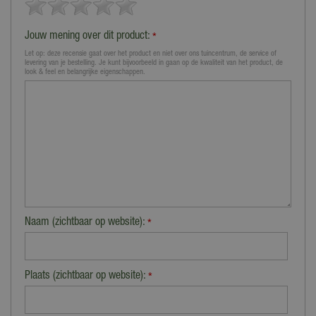
Jouw mening over dit product:
*
Let op: deze recensie gaat over het product en niet over ons tuincentrum, de service of
levering van je bestelling. Je kunt bijvoorbeeld in gaan op de kwaliteit van het product, de
look & feel en belangrijke eigenschappen.
Naam (zichtbaar op website):
*
Plaats (zichtbaar op website):
*