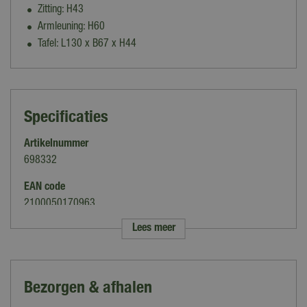
Zitting: H43
Armleuning: H60
Tafel: L130 x B67 x H44
Specificaties
Artikelnummer
698332
EAN code
2100050170963
Lees meer
Merk
Your Own Living
Kleur
Bezorgen & afhalen
Antraciet