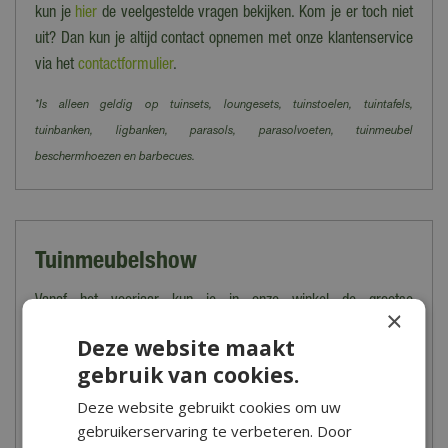
kun je
hier
de veelgestelde vragen bekijken. Kom je er toch niet
uit? Dan kun je altijd contact opnemen met onze klantenservice
via het
contactformulier
.
*Is alleen geldig op tuinsets, loungesets, tuinstoelen, tuintafels,
tuinbanken, ligbanken, parasols, parasolvoeten, tuinmeubel
beschermhoezen en barbecues.
Tuinmeubelshow
Vanaf het voorjaar kun je in onze winkel de grootse
×
tuinmeubelshow bezoeken. Een groot aanbod aan tuinmeubelen,
Deze website maakt
parasols, barbecues, tuinkussens en toebehoren zijn hier
gebruik van cookies.
sfeervol voor jou opgesteld. Tijdens een bezoek aan onze
Deze website gebruikt cookies om uw
tuinmeubelshow begint het zomergevoel direct te kriebelen!
gebruikerservaring te verbeteren. Door
Wil je zelf de kwaliteit en het comfort ervaren van onze