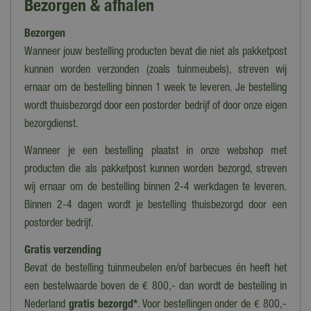
Bezorgen & afhalen
Groen
Bezorgen
Hoofdmateriaal
Hout
Wanneer jouw bestelling producten bevat die niet als pakketpost
kunnen worden verzonden (zoals tuinmeubels), streven wij
Aantal zitplaatsen
ernaar om de bestelling binnen 1 week te leveren. Je bestelling
1 zitplaats
wordt thuisbezorgd door een postorder bedrijf of door onze eigen
Materiaal
bezorgdienst.
Hout
Wanneer je een bestelling plaatst in onze webshop met
Armleuning
producten die als pakketpost kunnen worden bezorgd, streven
Nee
wij ernaar om de bestelling binnen 2-4 werkdagen te leveren.
Binnen 2-4 dagen wordt je bestelling thuisbezorgd door een
Kleur kussens
postorder bedrijf.
Geen kussens
Gratis verzending
Stapelbaar
Bevat de bestelling tuinmeubelen en/of barbecues én heeft het
Nee
een bestelwaarde boven de € 800,- dan wordt de bestelling in
Type tuinstoel
Nederland
gratis bezorgd*
. Voor bestellingen onder de € 800,-