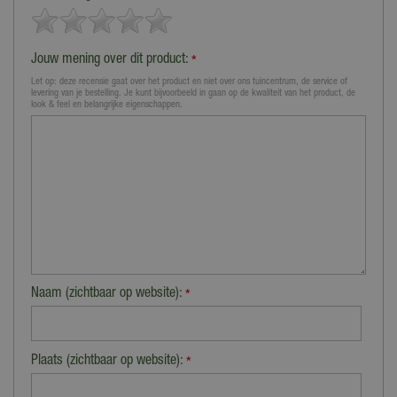
Jouw mening over dit product:
*
Let op: deze recensie gaat over het product en niet over ons tuincentrum, de service of
levering van je bestelling. Je kunt bijvoorbeeld in gaan op de kwaliteit van het product, de
look & feel en belangrijke eigenschappen.
Naam (zichtbaar op website):
*
Plaats (zichtbaar op website):
*