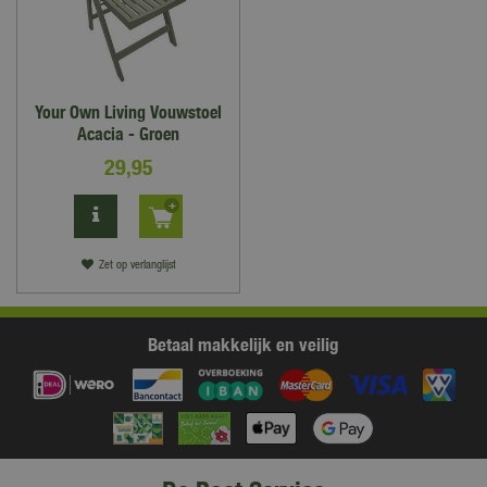
Your Own Living Vouwstoel
Acacia - Groen
29
,
95
Zet op verlanglijst
Betaal makkelijk en veilig