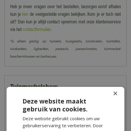
Heb je meer vragen over het bestellen, bezorgen en/of afhalen
kun je
hier
de veelgestelde vragen bekijken. Kom je er toch niet
uit? Dan kun je altijd contact opnemen met onze klantenservice
via het
contactformulier
.
*Is alleen geldig op tuinsets, loungesets, tuinstoelen, tuintafels,
tuinbanken, ligbanken, parasols, parasolvoeten, tuinmeubel
beschermhoezen en barbecues.
Tuinmeubelshow
×
Vanaf het voorjaar kun je in onze winkel de grootse
Deze website maakt
tuinmeubelshow bezoeken. Een groot aanbod aan tuinmeubelen,
gebruik van cookies.
parasols, barbecues, tuinkussens en toebehoren zijn hier
Deze website gebruikt cookies om uw
sfeervol voor jou opgesteld. Tijdens een bezoek aan onze
gebruikerservaring te verbeteren. Door
tuinmeubelshow begint het zomergevoel direct te kriebelen!