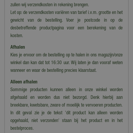
Tuinstoel
zullen wij verzendkosten in rekening brengen.
Let op: de verzendkosten variëren van tarief i.v.m. grootte en het
Verstelbare rugleuning
Nee
gewicht van de bestelling. Voer je postcode in op de
desbetreffende productpagina voor een berekening van de
Inklapbaar
kosten.
Ja
Afhalen
Inclusief kussen
Kies je ervoor om de bestelling op te halen in ons magazijn/onze
Nee
winkel dan kan dat tot 16:30 uur. Wij laten je dan vooraf weten
Tuinmeubeltrend
wanneer en waar de bestelling precies klaarstaat.
Mediterrane tuin, Houd van hout, Multicolour
Alleen afhalen
Sommige producten kunnen alleen in onze winkel worden
afgehaald en worden dus niet bezorgd. Denk hierbij aan
breekbare, kwetsbare, zware of moeilijk te vervoeren producten.
In dit geval zie je de tekst 'dit product kan alleen worden
opgehaald, niet verzonden' staan bij het product en in het
bestelproces.