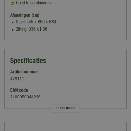
Goed te combineren
Afmetingen (cm)
Stoel: L45 x B50 x H84
Zitting: D36 x H36
Specificaties
Artikelnummer
479111
EAN code
2100050044226
Lees meer
Merk
Your Own Living
Kleur