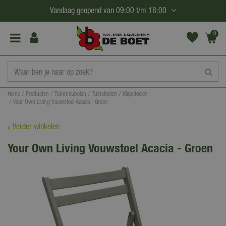
G
Vandaag geopend van
09:00
t/m
18:00
a
n
0
(€0,
a
00)
a
r
c
Home
Producten
Tuinmeubelen
Tuinstoelen
Klapstoelen
o
Your Own Living Vouwstoel Acacia - Groen
n
t
Verder winkelen
e
Your Own Living Vouwstoel Acacia - Groen
n
t