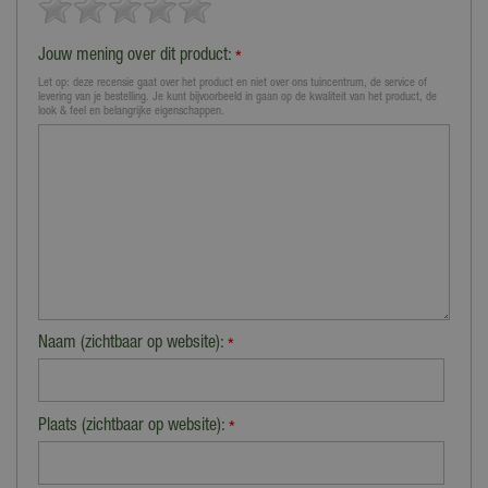
Jouw mening over dit product:
*
Let op: deze recensie gaat over het product en niet over ons tuincentrum, de service of
levering van je bestelling. Je kunt bijvoorbeeld in gaan op de kwaliteit van het product, de
look & feel en belangrijke eigenschappen.
Naam (zichtbaar op website):
*
Plaats (zichtbaar op website):
*