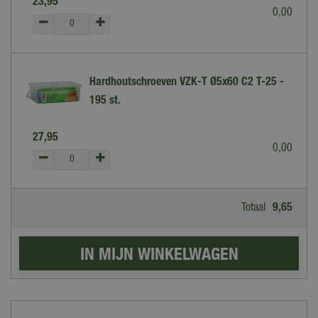
23
,
95
0
,
00
Hardhoutschroeven VZK-T Ø5x60 C2 T-25 -
195 st.
27
,
95
0
,
00
Totaal
9
,
65