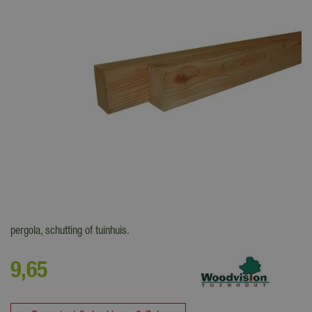
Regels van geïmpregneerd Douglas hout, Grenen of Scandinavisch
tuinhout zijn uitermate geschikt voor de fundering van het terras,
pergola, schutting of tuinhuis.
9
,
65