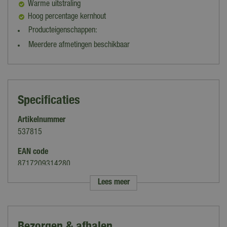
Warme uitstraling
Hoog percentage kernhout
Producteigenschappen:
Meerdere afmetingen beschikbaar
Specificaties
Artikelnummer
537815
EAN code
8717209314280
Lees meer
Merk
Woodvision
Houtsoort
Bezorgen & afhalen