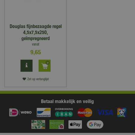
Douglas fijnbezaagde regel
4,5x7,5x250,
geïmpregneerd
vanaf
9
,
65
Zet op verlanglijst
Betaal makkelijk en veilig