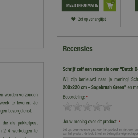
MEER INFORMATIE
Zet op verlanglijst
Recensies
Schrijf zelf een recensie over "Dutch
Wij zijn benieuwd naar je mening! Sch
200x220 cm - Sagebrush Green"
en ma
nen worden verzonden
Beoordeling:
*
 week te leveren. Je
eigen bezorgdienst.
Jouw mening over dit product:
*
 die als pakketpost
Let op: deze recensie gaat over het product en niet over ons
en 2-4 werkdagen te
van het product, de look & feel en belangrijke eigenschapp