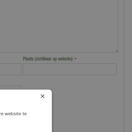
Plaats (zichtbaar op website):
*
×
ze website te