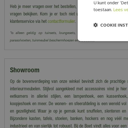
U kunt onder 'Det
Heb je meer vragen over het bestellen, bezorgen en/of afhalen kun j
toestaan.
Lees v
vragen bekijken. Kom je er toch niet uit? Dan kun je altijd cont
klantenservice via het
contactformulier
.
COOKIE INS
*Is alleen geldig op tuinsets, loungesets, tuinstoelen, tuintafels, tuinbanke
parasolvoeten, tuinmeubel beschermhoezen en barbecues.
Showroom
Op de bovenverdieping van onze winkel bevindt zich de prachtig
interieurmeubelen. Stijlvol aangekleed met accessoires vind je hi
eetkamers in allerlei stijlen, een lampenhoek, een kussenhoek
koopjeshoek en meer. De wonen- en sfeerafdeling is een wereld vol w
en gezelligheid. Waar je op je gemak kunt snuffelen, slenteren e
Bijzondere kasten, tafels, stoelen, banken, hockers en nog véél mee
industrieel en van sierlijk tot robuust. Bij de Boet vindt alles voor een