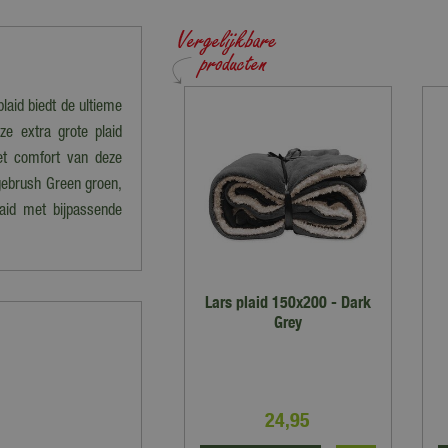
laid biedt de ultieme
e extra grote plaid
het comfort van deze
agebrush Green groen,
laid met bijpassende
Lars plaid 150x200 - Dark
Grey
24
,
95