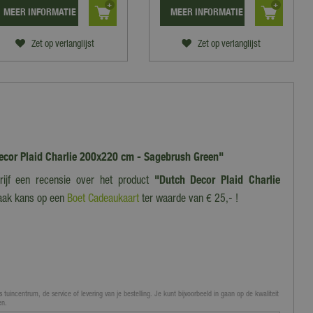
MEER INFORMATIE
MEER INFORMATIE
Zet op verlanglijst
Zet op verlanglijst
 Decor Plaid Charlie 200x220 cm - Sagebrush Green"
rijf een recensie over het product
"Dutch Decor Plaid Charlie
ak kans op een
Boet Cadeaukaart
ter waarde van € 25,- !
 tuincentrum, de service of levering van je bestelling. Je kunt bijvoorbeeld in gaan op de kwaliteit
en.