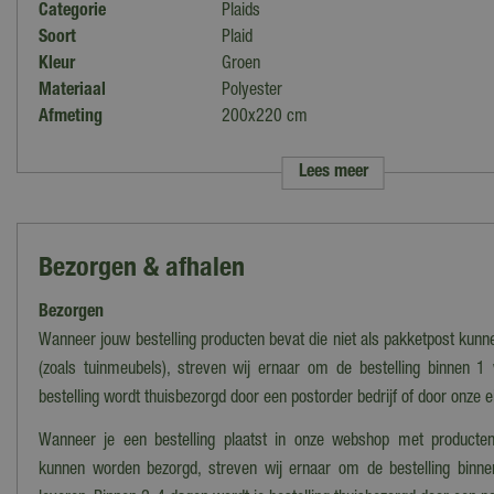
Categorie
Plaids
Soort
Plaid
Kleur
Groen
Materiaal
Polyester
Afmeting
200x220 cm
Motief
Uni
Vorm
Rechthoek
Lees meer
Bezorgen & afhalen
Bezorgen
Wanneer jouw bestelling producten bevat die niet als pakketpost kun
(zoals tuinmeubels), streven wij ernaar om de bestelling binnen 1
bestelling wordt thuisbezorgd door een postorder bedrijf of door onze 
Wanneer je een bestelling plaatst in onze webshop met producten
kunnen worden bezorgd, streven wij ernaar om de bestelling binn