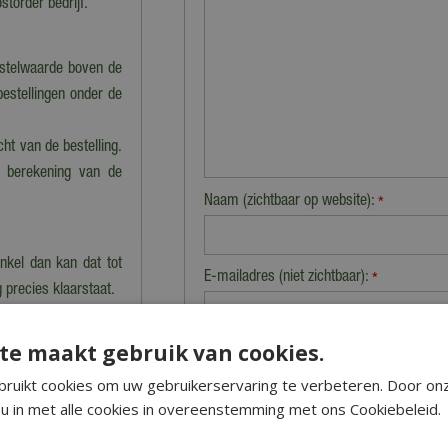
storder bedrijf.
estelwaarde boven de
bestellingen onder de
cht van de bestelling.
n berekening van de
Naam (zichtbaar op website):
*
nkel dan kan dat tot
E-mailadres (niet zichtbaar):
*
 precies klaarstaat.
te maakt gebruik van cookies.
Beveiligingscontrole:
 en worden dus niet
 vervoeren producten.
ruikt cookies om uw gebruikerservaring te verbeteren. Door on
u in met alle cookies in overeenstemming met ons Cookiebeleid.
niet verzonden' staan