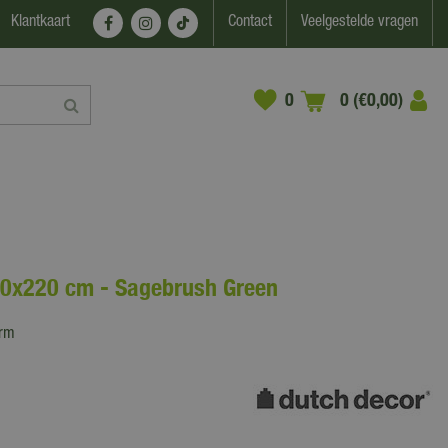
Klantkaart
Contact
Veelgestelde vragen
0 (€0,00)
200x220 cm - Sagebrush Green
arm