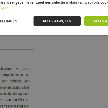
ails weergeven' eventueel een selectie maken van wat voor cooki
e
hier
de veelgestelde
erder
act opnemen met onze
TELLINGEN
ALLES AFWIJZEN
ALLES 
n, ligbanken, parasols,
e showroom van onze
er complete woon- en
, een riethoek, een
ooninspiratie, sfeer
n woonideeën opdoen.
r, van landelijk tot
 verrassend interieur.