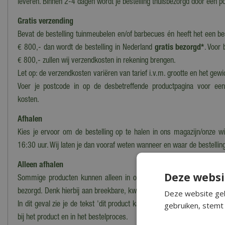
leveren. Binnen 2-4 dagen wordt je bestelling thuisbezorgd door een po
Gratis verzending
Bevat de bestelling tuinmeubelen en/of barbecues én heeft het een b
€ 800,- dan wordt de bestelling in Nederland
gratis bezorgd*
. Voor 
€ 800,- zullen wij verzendkosten in rekening brengen.
Let op: de verzendkosten variëren van tarief i.v.m. grootte en het gewi
Voer je postcode in op de desbetreffende productpagina voor ee
kosten.
Afhalen
Kies je ervoor om de bestelling op te halen in ons magazijn/onze wi
16:30 uur. Wij laten je dan vooraf weten wanneer en waar de bestelling
Alleen afhalen
Deze websi
Sommige producten kunnen alleen in onze winkel worden afgehaald
bezorgd. Denk hierbij aan breekbare, kwetsbare, zware of moeilijk te
Deze website geb
gebruiken, stemt 
In dit geval zie je de tekst 'dit product kan alleen worden opgehaald, 
bij het product en in het bestelproces.