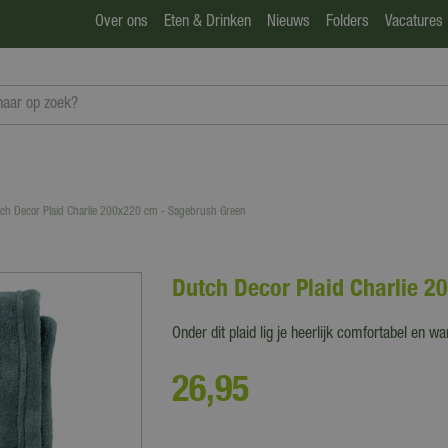
Over ons
Eten & Drinken
Nieuws
Folders
Vacatures
ch Decor Plaid Charlie 200x220 cm - Sagebrush Green
Dutch Decor Plaid Charlie 
Onder dit plaid lig je heerlijk comfortabel en w
26
,
95