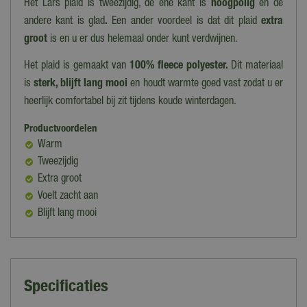
Het Lars plaid is tweezijdig, de ene kant is
hoogpolig
en de
andere kant is glad
.
Een ander voordeel is dat dit plaid
extra
groot
is en u er dus helemaal onder kunt verdwijnen.
Het plaid is gemaakt van
100% fleece polyester.
Dit materiaal
is
sterk, blijft lang mooi
en houdt warmte goed vast zodat u er
heerlijk comfortabel bij zit tijdens koude winterdagen.
Productvoordelen
Warm
Tweezijdig
Extra groot
Voelt zacht aan
Blijft lang mooi
Specificaties