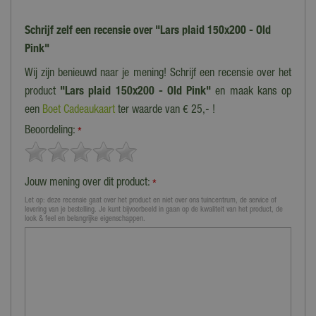
Schrijf zelf een recensie over "Lars plaid 150x200 - Old
Pink"
Wij zijn benieuwd naar je mening! Schrijf een recensie over het
product
"Lars plaid 150x200 - Old Pink"
en maak kans op
een
Boet Cadeaukaart
ter waarde van € 25,- !
Beoordeling:
*
Jouw mening over dit product:
*
Let op: deze recensie gaat over het product en niet over ons tuincentrum, de service of
levering van je bestelling. Je kunt bijvoorbeeld in gaan op de kwaliteit van het product, de
look & feel en belangrijke eigenschappen.