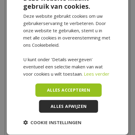
Aanwezig in showroom
gebruik van cookies.
Ben je benieuwd of we een bepaald meubel in onze showroom
Deze website gebruikt cookies om uw
hebben staan? Je kunt dit zien aan de ronde knop
gebruikerservaring te verbeteren. Door
'showroom'
in de productfoto.
onze website te gebruiken, stemt u in
Dit houdt in dat we dit meubel exact in deze variant hebben
met alle cookies in overeenstemming met
staan, of dat deze in een andere afmeting/kleur aanwezig is om
ons Cookiebeleid.
uit te proberen.
Meubels die niet in de showroom staan kun je uiteraard wel
U kunt onder 'Details weergeven'
gewoon bij ons in de winkel en ook vaak online bestellen.
eventueel een selectie maken van wat
Wil je zeker weten of een meubel in jouw gewenste opstelling
voor cookies u wilt toestaan.
Lees verder
aanwezig is? Neem dan contact op met onze
klantenservice
.
ALLES ACCEPTEREN
ALLES AFWIJZEN
Openingstijden van de showroom
COOKIE INSTELLINGEN
Tuincentrum De Boet is gelegen in het hart van Noord-Holland,