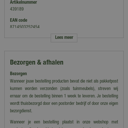
Artikelnummer
439189
EAN code
8714503252454
Lees meer
Merk
Unique Living
Categorie
Bezorgen & afhalen
Plaids
Bezorgen
Soort
Plaid
Wanneer jouw bestelling producten bevat die niet als pakketpost
kunnen worden verzonden (zoals tuinmeubels), streven wij
Kleur
ernaar om de bestelling binnen 1 week te leveren. Je bestelling
Roze
wordt thuisbezorgd door een postorder bedrijf of door onze eigen
Afmeting
bezorgdienst.
150x200 cm
Wanneer je een bestelling plaatst in onze webshop met