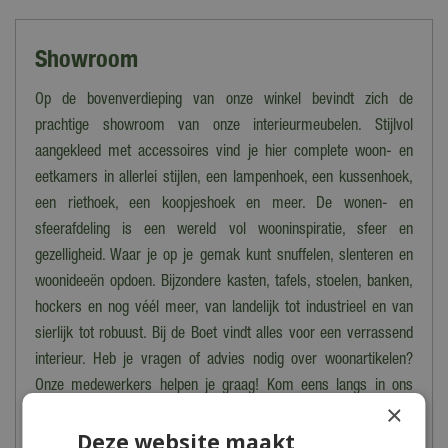
Showroom
Op de bovenverdieping van onze winkel bevindt zich de
prachtige showroom van onze interieurmeubelen. Stijlvol
aangekleed met accessoires vind je hier complete woon- en
eetkamers in allerlei stijlen, een lampenhoek, een kussenhoek,
een riethoek, een koopjeshoek en meer. De wonen- en
sfeerafdeling is een wereld vol wooninspiratie, sfeer en
gezelligheid. Waar je op je gemak kunt snuffelen, slenteren en
woonideeën opdoen. Bijzondere kasten, tafels, stoelen, banken,
hockers en nog véél meer, van landelijk tot industrieel en van
sierlijk tot robuust. Bij de Boet vindt alles voor een verrassend
interieur. Heb je vragen of advies nodig over woonartikelen?
Onze medewerkers helpen je graag! Kom eens langs in ons
×
tuincentrum voor uitgebreid advies!
Deze website maakt